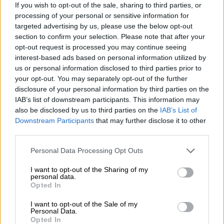
συνεδρίου του κόμματος, όπου θα σταλούν
If you wish to opt-out of the sale, sharing to third parties, or
προσκλήσεις τόσο σε πρόσωπα όσο και σε
processing of your personal or sensitive information for
κόμματα.
targeted advertising by us, please use the below opt-out
section to confirm your selection. Please note that after your
Προσκλητήριο σε πρόσωπα, διάλογος
opt-out request is processed you may continue seeing
interest-based ads based on personal information utilized by
με κόμματα
us or personal information disclosed to third parties prior to
your opt-out. You may separately opt-out of the further
Στο επίπεδο της ενότητας του
disclosure of your personal information by third parties on the
προοδευτικού χώρου το
ΠΑΣΟΚ αναμένεται
IAB’s list of downstream participants. This information may
να κινηθεί διττά:
Από τη μία θα απευθύνει
also be disclosed by us to third parties on the
IAB’s List of
Downstream Participants
that may further disclose it to other
κάλεσμα σε πρόσωπα και εκλεγμένους να
third parties.
ενταχθούν στο κόμμα της αξιωματική
αντιπολίτευσης
, ενώ πληροφορίες
Please note that this website/app uses one or more Google
Personal Data Processing Opt Outs
services and may gather and store information including but
αναφέρουν πως ήδη γίνονται συζητήσεις,
not limited to your visit or usage behaviour. You may click to
I want to opt-out of the Sharing of my
ώστε το συνέδριο να βρει το κόμμα
με
personal data.
grant or deny consent to Google and its third-party tags to
Opted In
ενδυναμωμένη κοινοβουλευτική ομάδα και
use your data for below specified purposes in below Google
με «επαναπατρισθέντες» στο στελεχικό του
consent section.
I want to opt-out of the Sale of my
Personal Data.
δυναμικό. Σχετικές πληροφορίες φέρουν
Opted In