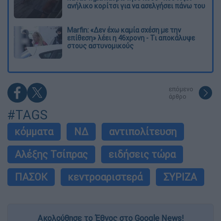
ανήλικο κορίτσι για να ασελγήσει πάνω του
Marfin: «Δεν έχω καμία σχέση με την
επίθεση» λέει η 46χρονη - Τι αποκάλυψε
στους αστυνομικούς
επόμενο
άρθρο
#TAGS
κόμματα
ΝΔ
αντιπολίτευση
Αλέξης Τσίπρας
ειδήσεις τώρα
ΠΑΣΟΚ
κεντροαριστερά
ΣΥΡΙΖΑ
Ακολούθησε το Έθνος στο Google News!