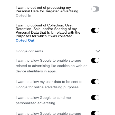
εσχάτως την Νίνα Κασιμάτη από τον ΣΥΡΙΖΑ
I want to opt-out of processing my
να προσεγγίζει την Χαριλάου Τρικούπη,
αλλά
Personal Data for Targeted Advertising.
και τον Αλέξανδρο Αυλωνίτη
, που έφυγε από
Opted In
το κόμμα Κασσελάκη, να έχει ανοίξει δίαυλο
I want to opt-out of Collection, Use,
επικοινωνίας με την ηγεσία του ΠΑΣΟΚ.
Retention, Sale, and/or Sharing of my
Personal Data that Is Unrelated with the
Purposes for which it was collected.
Η τακτική του ΠΑΣΟΚ αναφορικά με τα
Opted Out
πρόσωπα ενδέχεται βέβαια να γεννήσει και
Google consents
ενστάσεις από κορυφαία στελέχη. Ο Παύλος
Γερουλάνος σε
πρόσφατη συνέντευξή του
I want to allow Google to enable storage
είπε πως δεν επιθυμεί να δει στην Χαριλάου
related to advertising like cookies on web or
device identifiers in apps.
Τρικούπη πρόσωπα που πλήγωσαν, όπως
είπε, την παράταξη, ενώ η Άννα
I want to allow my user data to be sent to
Διαμαντοπούλου επιθυμεί αμφίπλευρη
Google for online advertising purposes.
διεύρυνση, ήτοι και πρόσωπα από τον
I want to allow Google to send me
λεγόμενο «Κεντρώο» χώρο.
personalized advertising.
Από την άλλη υπάρχει το ζήτημα των
I want to allow Google to enable storage