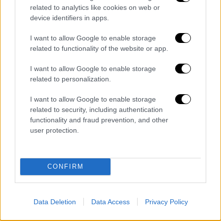
προσκλήσεων σε κόμματα για τον διάλογο
related to analytics like cookies on web or
στο πλαίσιο του συνεδρίου. Στο ΠΑΣΟΚ όλοι
device identifiers in apps.
και όλες
φαίνεται να συμφωνούν να υπάρξει
I want to allow Google to enable storage
επίσημη πρόσκληση
προς τον ΣΥΡΙΖΑ και τη
related to functionality of the website or app.
Νέα Αριστερά, με τους επικεφαλής των
οποίων ο Νίκος Ανδρουλάκης συνομιλεί
I want to allow Google to enable storage
συχνά πυκνά. Ωστόσο
υπάρχουν ισχυρές
related to personalization.
αντιδράσεις
από πρόσωπα όπως η Άννα
I want to allow Google to enable storage
Διαμαντοπούλου ή η Μιλένα Αποστολάκη
related to security, including authentication
απέναντι και στην παραμικρή ιδέα για
functionality and fraud prevention, and other
συγχρωτισμό με την Πλεύση Ελευθερίας και
user protection.
την Ζωή Κωνσταντοπούλου.
Επιτροπή με «διακομματικούς»
CONFIRM
συμμετέχοντες
Στο χώρο
αριστερά του ΠΑΣΟΚ
, στον
Data Deletion
Data Access
Privacy Policy
ευρύτερο χώρο που
περιλαμβάνει τον