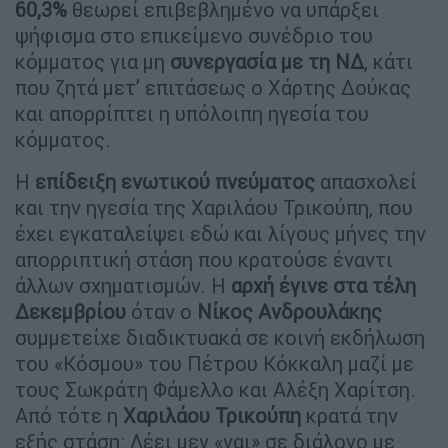
60,3%
θεωρεί επιβεβλημένο να υπάρξει
ψήφισμα στο επικείμενο συνέδριο του
κόμματος για μη
συνεργασία με τη ΝΔ
, κάτι
που ζητά μετ’ επιτάσεως ο Χάρτης Δούκας
και απορρίπτει η υπόλοιπη ηγεσία του
κόμματος.
Η
επίδειξη ενωτικού πνεύματος
απασχολεί
και την ηγεσία της Χαριλάου Τρικούπη, που
έχει εγκαταλείψει εδώ και λίγους μήνες την
απορριπτική στάση που κρατούσε έναντι
άλλων σχηματισμών. Η
αρχή έγινε στα τέλη
Δεκεμβρίου
όταν ο
Νίκος Ανδρουλάκης
συμμετείχε διαδικτυακά σε κοινή εκδήλωση
του «Κόσμου» του Πέτρου Κόκκαλη μαζί με
τους Σωκράτη Φάμελλο και Αλέξη Χαρίτση.
Από τότε η
Χαριλάου Τρικούπη
κρατά την
εξής στάση: Λέει μεν «ναι» σε διάλογο με