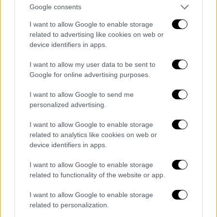
Google consents
δικονομία και την καταστήσατε τη
συγκεκριμένη λειτουργό μοναδική αρμόδια.
I want to allow Google to enable storage
Ρίξατε πάνω της αυτό το βάρος. Και όταν
related to advertising like cookies on web or
device identifiers in apps.
άσκησε τα καθήκοντά της καλώντας σε
απολογία τους υπευθύνους του Υπουργείου
I want to allow my user data to be sent to
Μεταφορών, υπηρεσιακούς προς το παρόν
Google for online advertising purposes.
παράγοντες, εξαφανίσθηκε το παιδί της»,
I want to allow Google to send me
ανέφερε η Ζωή Κωνσταντοπούλου.
personalized advertising.
Πυρά από όλους τους βουλευτές της
I want to allow Google to enable storage
αντιπολίτευσης - Για αντιπολίτευση
related to analytics like cookies on web or
που οδηγεί στον «βούρκο» έκανε λόγο
device identifiers in apps.
ο Γεωργιάδης
I want to allow Google to enable storage
related to functionality of the website or app.
Αντιπολίτευση που οδηγεί στον «
βούρκο
»,
χαρακτήρισε ο υπουργός Υγείας
Άδωνις
I want to allow Google to enable storage
Γεωργιάδης,
όσα ανέφεραν Σωκράτης
related to personalization.