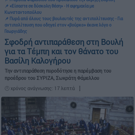
📌 «Είσαστε σε δύσκολη θέση» - Η αψημαχία με
Κωνσταντοπούλου
📌 Πυρά από όλους τους βουλευτές της αντιπολίτευσης - Για
αντιπολίτευση που οδηγεί στον «βούρκο» έκανε λόγο ο
Γεωργιάδης
Σφοδρή αντιπαράθεση στη Βουλή
για τα Τέμπη και τον θάνατο του
Βασίλη Καλογήρου
Την αντιπαράθεση πυροδότησε η παρέμβαση του
προέδρου του ΣΥΡΙΖΑ, Σωκράτη Φάμελλου
🕛 χρόνος ανάγνωσης: 17 λεπτά ┋