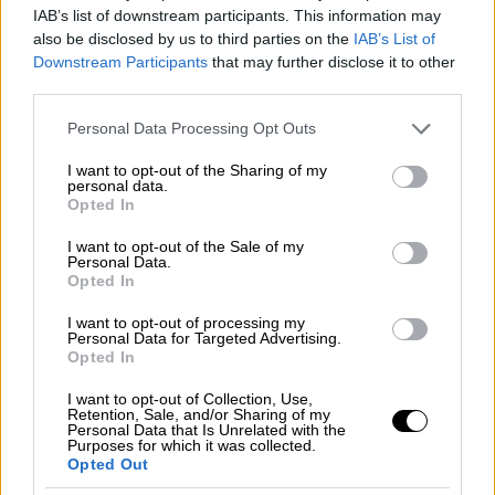
IAB’s list of downstream participants. This information may
also be disclosed by us to third parties on the
IAB’s List of
Downstream Participants
that may further disclose it to other
third parties.
Please note that this website/app uses one or more Google
Personal Data Processing Opt Outs
«Γιατί επιμένετε να παριστάνετε ότι δεν
services and may gather and store information including but
καταλαβαίνετε ποιον λέμε ότι
not limited to your visit or usage behaviour. You may click to
I want to opt-out of the Sharing of my
personal data.
grant or deny consent to Google and its third-party tags to
συγκαλύπτετε,
ποιον λέμε ότι υποθάλπετε;
Opted In
use your data for below specified purposes in below Google
Υποθάλπετε τον κ. Μητσοτάκη και τον κ.
consent section.
I want to opt-out of the Sale of my
Καραμανλή. Μην ξαναπείτε ότι δεν ξέρετε
Personal Data.
Opted In
και δεν σας λέμε. Αυτούς υποθάλπετε και
όλους τους συνεργούς τους», απάντησε η
I want to opt-out of processing my
Personal Data for Targeted Advertising.
Πρόεδρος της Πλεύσης Ελευθερίας Ζωή
Opted In
Κωνσταντοπούλου. «Σε σχέση με την
I want to opt-out of Collection, Use,
εξαφάνιση –και πλέον με τον θάνατο- του
Retention, Sale, and/or Sharing of my
γιου λειτουργού την οποία εσείς
Personal Data that Is Unrelated with the
Purposes for which it was collected.
απομονώσατε, ως μοναδική αρμόδια με την
Opted Out
παρέμβασή σας, εσείς παρεμβήκατε στη