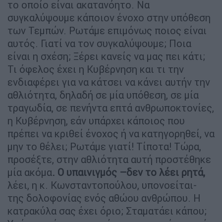
το οποίο είναι ακατανόητο. Να
συγκαλύψουμε κάποιον ένοχο στην υπόθεση
των Τεμπών. Ρωτάμε επιμόνως ποιος είναι
αυτός. Γιατί να τον συγκαλύψουμε; Ποια
είναι η σχέση; Ξέρει κανείς να μας πει κάτι;
Τι όφελος έχει η Κυβέρνηση και τι την
ενδιαφέρει για να κάτσει να κάνει αυτήν την
αθλιότητα, δηλαδή σε μία υπόθεση, σε μία
τραγωδία, σε πενήντα επτά ανθρωποκτονίες,
η Κυβέρνηση, εάν υπάρχει κάποιος που
πρέπει να κριθεί ένοχος ή να κατηγορηθεί, να
μην το θέλει; Ρωτάμε γιατί! Τίποτα! Τώρα,
προσέξτε, στην αθλιότητα αυτή προστέθηκε
μία ακόμα
. Ο υπαινιγμός –δεν το λέει ρητά,
λέει, η κ. Κωνσταντοπούλου, υπονοείται-
της δολοφονίας ενός αθώου ανθρώπου. Η
κατρακύλα σας έχει όριο; Σταματάει κάπου;