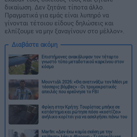
δικαίωση. Δεν ζητάνε τίποτα άλλο.
Πραγματικά για εμάς είναι λυπηρό να
γίνονται τέτοιου είδους δηλώσεις και
ελπίζουμε να μην ξαναγίνουν στο μέλλον».
Διαβάστε ακόμη
Επιστήμονες ανακάλυψαν τον τέταρτο
γνωστό τύπο μεταδοτικού καρκίνου στον
κόσμο
Μουντιάλ 2026: «Θα ανατινάξω τον Μέσι με
τέσσερις βόμβες» - Οι τρομοκρατικές
απειλές που ερεύνησε το FBI
Φρίκη στην Κρήτη: Τουρίστας μπήκε σε
κατάστημα και ρώτησε πόσο «κοστίζει»
ανήλικο κορίτσι για να ασελγήσει πάνω του
Marfin: «Δεν έχω καμία σχέση με την
επίθεση» λέει η 46χρονη - Τι αποκάλυψε