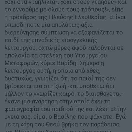
«όχι στα νταηλίκια», «όχι στους νταήδες» και
το εννοούμε με όλους τους τρόπους!», είπε
η πρόεδρος της Πλεύσης Ελευθερίας. «Είναι
οπωσδήποτε μία απολύτως άξια
διερεύνησης σύμπτωση να εξαφανίζεται το
παιδί της μοναδικής εισαγγελικής
λειτουργού, οχτώ μέρες αφού καλούνται σε
απολογία τα στελέχη του Υπουργείου
Μεταφορών, κύριε Βορίδη. Σήμερα η
λειτουργός αυτή, η οποία από χθες,
δυστυχώς, γνωρίζει ότι το παιδί της δεν
βρίσκεται πια στη ζωή -και υποθέτω ότι
μάλλον το γνωρίζει καιρό, το διαισθάνεται-
έκανε μία ανάρτηση στην οποία έχει τη
φωτογραφία του παιδιού της και λέει: «Στην
υγειά σας, είμαι ο Βασίλης που ψάχνατε. Εγώ
με τη χάρη του Θεού βρήκα τον παράδεισο
και βλέπω τον Χριστό που τόσο αγαπώ.