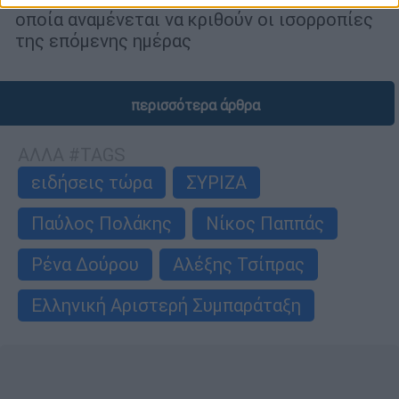
οποία αναμένεται να κριθούν οι ισορροπίες
της επόμενης ημέρας
περισσότερα άρθρα
ΑΛΛΑ #TAGS
ειδήσεις τώρα
ΣΥΡΙΖΑ
Παύλος Πολάκης
Νίκος Παππάς
Ρένα Δούρου
Αλέξης Τσίπρας
Ελληνική Αριστερή Συμπαράταξη