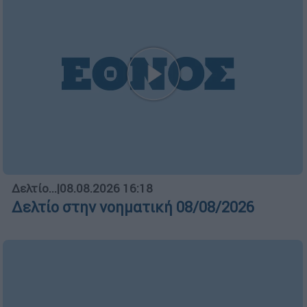
Ελλάδα
┋
06.08.2026 10:30
Τα «γεράκια» της Ψάθας: Έσωσαν
από τη μεγάλη φωτιά τη γειτονιά
που κάποτε τους έδιωχνε