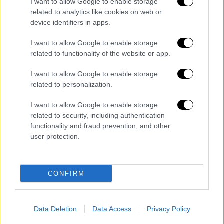
I want to allow Google to enable storage
related to analytics like cookies on web or
device identifiers in apps.
I want to allow Google to enable storage
related to functionality of the website or app.
I want to allow Google to enable storage
related to personalization.
I want to allow Google to enable storage
related to security, including authentication
functionality and fraud prevention, and other
user protection.
Πολιτική
|
09.07.2026 09:36
Παραιτήσεις, καχυποψία και μάχη
συσχετισμών πριν από την κρίσιμη ΚΕ
CONFIRM
του ΣΥΡΙΖΑ
Οι εξελίξεις στην Κουμουνδούρου τρέχουν,
λίγες μόνο ημέρες πριν την κρίσιμη
Data Deletion
Data Access
Privacy Policy
συνεδρίαση της Κεντρικής Επιτροπής, στην