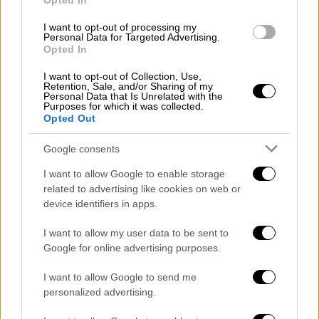
Opted In
I want to opt-out of processing my
Personal Data for Targeted Advertising.
Opted In
I want to opt-out of Collection, Use,
Retention, Sale, and/or Sharing of my
Personal Data that Is Unrelated with the
Purposes for which it was collected.
Opted Out
Πολιτική
|
09.07.2026 19:44
Google consents
«Τσουνάμι» εξελίξεων στον ΣΥΡΙΖΑ:
I want to allow Google to enable storage
Παραιτήθηκε από πρόεδρος ο Σωκράτης
related to advertising like cookies on web or
Φάμελλος
device identifiers in apps.
«Η παραίτησή μου έχει ένα και μόνο
I want to allow my user data to be sent to
πολιτικό μήνυμα, προς όλες τις
Google for online advertising purposes.
κατευθύνσεις»
I want to allow Google to send me
personalized advertising.