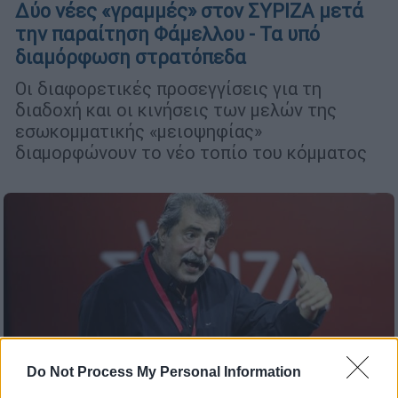
Δύο νέες «γραμμές» στον ΣΥΡΙΖΑ μετά
την παραίτηση Φάμελλου - Τα υπό
διαμόρφωση στρατόπεδα
Οι διαφορετικές προσεγγίσεις για τη
διαδοχή και οι κινήσεις των μελών της
εσωκομματικής «μειοψηφίας»
διαμορφώνουν το νέο τοπίο του κόμματος
Do Not Process My Personal Information