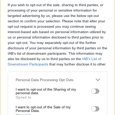
If you wish to opt-out of the sale, sharing to third parties, or
processing of your personal or sensitive information for
targeted advertising by us, please use the below opt-out
section to confirm your selection. Please note that after your
Πολιτική
|
09.07.2026 20:40
opt-out request is processed you may continue seeing
Πολάκης για Φάμελλο: Ορθώς
interest-based ads based on personal information utilized by
παραιτήθηκε - Καμία αναβολή της
us or personal information disclosed to third parties prior to
your opt-out. You may separately opt-out of the further
Κεντρικής Επιτροπής
disclosure of your personal information by third parties on the
«Η Κεντρική Επιτροπή συγκλήθηκε με
IAB’s list of downstream participants. This information may
αίτημα από υπογραφές μελών της και δεν
also be disclosed by us to third parties on the
IAB’s List of
Downstream Participants
that may further disclose it to other
μπορεί κανείς να την αναβάλει», σημειώνει
third parties.
στην ανάρτησή του ο βουλευτής του ΣΥΡΙΖΑ
Please note that this website/app uses one or more Google
Personal Data Processing Opt Outs
services and may gather and store information including but
not limited to your visit or usage behaviour. You may click to
I want to opt-out of the Sharing of my
personal data.
grant or deny consent to Google and its third-party tags to
Opted In
use your data for below specified purposes in below Google
consent section.
I want to opt-out of the Sale of my
Personal Data.