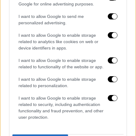
«Έκρηξη» στην Κουμουνδούρου με
Google for online advertising purposes.
παραιτήσεις και δάκρυα - Η επεισοδιακή
I want to allow Google to send me
συνεδρίαση της Πολιτικής Γραμματείας
personalized advertising.
του ΣΥΡΙΖΑ
I want to allow Google to enable storage
Η μάχη για την απαρτία, οι αιχμές των
related to analytics like cookies on web or
παραιτηθέντων κατά της εσωκομματικής
device identifiers in apps.
«τρόικας» και η απόφαση για την κάθοδο
στις εκλογές - «Βεβαίως» υποψήφιος για
I want to allow Google to enable storage
την προεδρία δηλώνει ο Πολάκης
related to functionality of the website or app.
I want to allow Google to enable storage
related to personalization.
I want to allow Google to enable storage
related to security, including authentication
functionality and fraud prevention, and other
user protection.