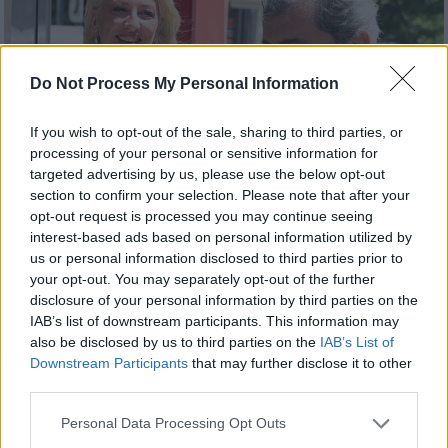
Do Not Process My Personal Information
If you wish to opt-out of the sale, sharing to third parties, or
processing of your personal or sensitive information for
targeted advertising by us, please use the below opt-out
section to confirm your selection. Please note that after your
opt-out request is processed you may continue seeing
interest-based ads based on personal information utilized by
Πολιτική
|
14.07.2026 05:40
us or personal information disclosed to third parties prior to
Αλυσιδωτές αντιδράσεις μετά την
your opt-out. You may separately opt-out of the further
αλλαγή σκυτάλης στην Κουμουνδούρου -
disclosure of your personal information by third parties on the
IAB’s list of downstream participants. This information may
Όλα τα βλέμματα στην ΚΟ
also be disclosed by us to third parties on the
IAB’s List of
Την Τετάρτη αναμένεται η εκλογή του νέου
Downstream Participants
that may further disclose it to other
γραμματέα ενώ ακολουθεί η επανένταξη
third parties.
Πολάκη που, όπως όλα δείχνουν, θα βρεθεί
Please note that this website/app uses one or more Google
Personal Data Processing Opt Outs
απέναντι στη Ρένα Δούρου στη μάχη για την
services and may gather and store information including but