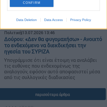
CONFIRM
Data Deletion
Data Access
Privacy Policy
Πολιτική
|
13.07.2026 13:46
Δούρου: «Δεν θα φυγομαχήσω» - Ανοιχτό
το ενδεχόμενο να διεκδικήσει την
ηγεσία του ΣΥΡΙΖΑ
Υπογράμμισε ότι είναι έτοιμη να αναλάβει
τις ευθύνες που ενδεχομένως της
αναλογούν, εφόσον αυτό αποφασιστεί μέσα
από τις συλλογικές διαδικασίες
περισσότερα άρθρα