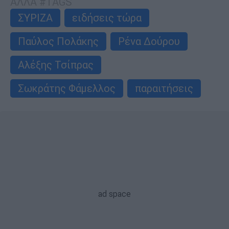
ΑΛΛΑ #TAGS
ΣΥΡΙΖΑ
ειδήσεις τώρα
Παύλος Πολάκης
Ρένα Δούρου
Αλέξης Τσίπρας
Σωκράτης Φάμελλος
παραιτήσεις