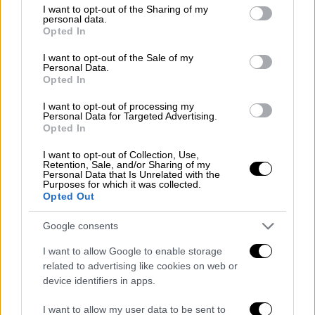
προεδρία της Κοινοβουλευτικής Ομάδας -
not limited to your visit or usage behaviour. You may click to
I want to opt-out of the Sharing of my
personal data.
Προ των πυλών και νέες αποχωρήσεις
grant or deny consent to Google and its third-party tags to
Opted In
use your data for below specified purposes in below Google
βουλευτών
consent section.
I want to opt-out of the Sale of my
Personal Data.
Opted In
I want to opt-out of processing my
Personal Data for Targeted Advertising.
Opted In
I want to opt-out of Collection, Use,
Retention, Sale, and/or Sharing of my
Personal Data that Is Unrelated with the
Purposes for which it was collected.
Opted Out
Google consents
I want to allow Google to enable storage
related to advertising like cookies on web or
device identifiers in apps.
Πολιτική
|
13.07.2026 19:40
I want to allow my user data to be sent to