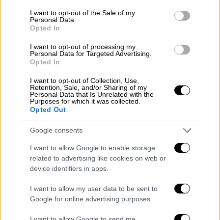
consent section.
I want to opt-out of the Sale of my
Ελλάδα
|
08.05.2026 23:34
Personal Data.
Εργαζόμενοι Ryanair: Οι αποφάσεις δεν
Opted In
μπορεί να λαμβάνονται αποκλειστικά με
I want to opt-out of processing my
οικονομικά και επιχειρησιακά κριτήρια
Personal Data for Targeted Advertising.
Opted In
Η ανακοίνωση του Σωματείου Πληρώματος
I want to opt-out of Collection, Use,
Καμπίνας Αεροσκαφών της low cost
Retention, Sale, and/or Sharing of my
εταιρίας
Personal Data that Is Unrelated with the
Purposes for which it was collected.
Opted Out
Google consents
I want to allow Google to enable storage
related to advertising like cookies on web or
device identifiers in apps.
I want to allow my user data to be sent to
Google for online advertising purposes.
I want to allow Google to send me