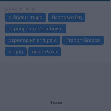
ΑΛΛΑ #TAGS
ειδήσεις τώρα
Θεσσαλονίκη
αεροδρόμιο Μακεδονία
αεροπορική εταιρεία
Fraport Greece
πτήση
αεροπλάνο