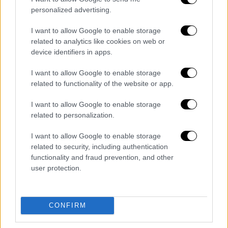
personalized advertising.
I want to allow Google to enable storage
related to analytics like cookies on web or
device identifiers in apps.
Ελλάδα
|
08.05.2026 19:43
Στην αντεπίθεση η Fraport μετά την
I want to allow Google to enable storage
αποχώρηση της Ryanair από τη
related to functionality of the website or app.
Θεσσαλονίκη - Τι ισχύει με τις χρεώσεις
I want to allow Google to enable storage
«Προσχηματικές οι αιτιάσεις για τις
related to personalization.
χρεώσεις« λέει η Fraport και χαρακτηρίζει
I want to allow Google to enable storage
την απόφαση της Ryanair καθαρά εμπορική
related to security, including authentication
functionality and fraud prevention, and other
user protection.
CONFIRM