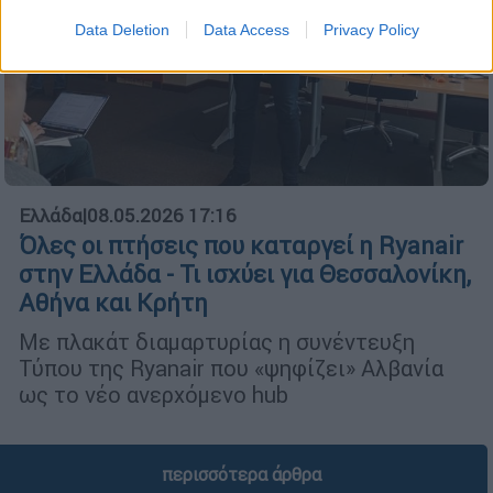
Data Deletion
Data Access
Privacy Policy
Ελλάδα
|
08.05.2026 17:16
Όλες οι πτήσεις που καταργεί η Ryanair
στην Ελλάδα - Τι ισχύει για Θεσσαλονίκη,
Αθήνα και Κρήτη
Με πλακάτ διαμαρτυρίας η συνέντευξη
Τύπου της Ryanair που «ψηφίζει» Αλβανία
ως το νέο ανερχόμενο hub
περισσότερα άρθρα