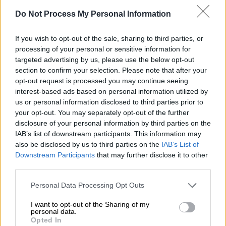
φόρου
Do Not Process My Personal Information
«Προκειμένου να αυξήσει περαιτέρω τα
κέρδη του Γερμανού μετόχου της», αναφέρει
If you wish to opt-out of the sale, sharing to third parties, or
χαρακτηριστικά στις κατηγορίες της κατά
processing of your personal or sensitive information for
της Fraport Greece η αεροπορική εταιρεία
targeted advertising by us, please use the below opt-out
section to confirm your selection. Please note that after your
opt-out request is processed you may continue seeing
interest-based ads based on personal information utilized by
us or personal information disclosed to third parties prior to
your opt-out. You may separately opt-out of the further
disclosure of your personal information by third parties on the
IAB’s list of downstream participants. This information may
also be disclosed by us to third parties on the
IAB’s List of
Downstream Participants
that may further disclose it to other
third parties.
Please note that this website/app uses one or more Google
Personal Data Processing Opt Outs
services and may gather and store information including but
not limited to your visit or usage behaviour. You may click to
I want to opt-out of the Sharing of my
personal data.
grant or deny consent to Google and its third-party tags to
Opted In
use your data for below specified purposes in below Google