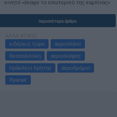
κινητό «έκαψε το εσωτερικό της καμπίνας»
περισσότερα άρθρα
ΑΛΛΑ #TAGS
ειδήσεις τώρα
αεροπλάνο
Θεσσαλονίκη
αεροσκάφος
Ηράκλειο Κρήτης
αεροδρόμιο
Ryanair