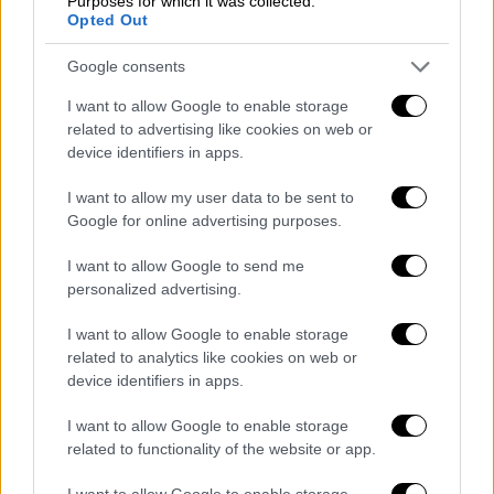
Purposes for which it was collected.
Opted Out
Google consents
I want to allow Google to enable storage
related to advertising like cookies on web or
device identifiers in apps.
I want to allow my user data to be sent to
Κόσμος
|
18.06.2026 20:12
Google for online advertising purposes.
Θρίλερ στο Λονδίνο: Πτώμα βρέθηκε
στις ρόδες αεροπλάνου μετά την
I want to allow Google to send me
προσγείωση
personalized advertising.
Η μακάβρια ανακάλυψη έγινε αμέσως μετά
I want to allow Google to enable storage
την προσγείωση της πτήσης,
related to analytics like cookies on web or
device identifiers in apps.
κινητοποιώντας άμεσα τις βρετανικές
αρχές
I want to allow Google to enable storage
related to functionality of the website or app.
I want to allow Google to enable storage