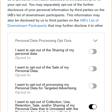
your opt-out. You may separately opt-out of the further
disclosure of your personal information by third parties on the
IAB’s list of downstream participants. This information may
also be disclosed by us to third parties on the
IAB’s List of
Κόσμος
|
28.06.2026 15:31
Downstream Participants
that may further disclose it to other
third parties.
Τραγωδία στη Γαλλία: Συντριβή
αεροσκάφους με αλεξιπτωτιστές -
Please note that this website/app uses one or more Google
Personal Data Processing Opt Outs
Τουλάχιστον 11 νεκροί
services and may gather and store information including but
not limited to your visit or usage behaviour. You may click to
I want to opt-out of the Sharing of my
personal data.
Οι αλιξεπτωτιστές θα έκαναν το πρώτο
grant or deny consent to Google and its third-party tags to
Opted In
τους άλμα - Τρεις επιβάτες φέρεται να
use your data for below specified purposes in below Google
εκσφενδονίστηκαν έξω από το αεροπλάνο
consent section.
I want to opt-out of the Sale of my
Personal Data.
Opted In
I want to opt-out of processing my
Personal Data for Targeted Advertising.
Opted In
I want to opt-out of Collection, Use,
Retention, Sale, and/or Sharing of my
Personal Data that Is Unrelated with the