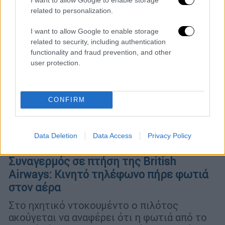
related to personalization.
I want to allow Google to enable storage
related to security, including authentication
functionality and fraud prevention, and other
user protection.
CONFIRM
Data Deletion
Data Access
Privacy Policy
Κόσμος
|
16.06.2026 15:25
Συναγερμός σε πτήση της British
Airways: Κινητό τηλέφωνο πήρε φωτιά
στον αέρα
Στο ηχητικό ντοκουμέντο ο πιλότος
ακούγεται να αναφέρει ότι η φωτιά από το