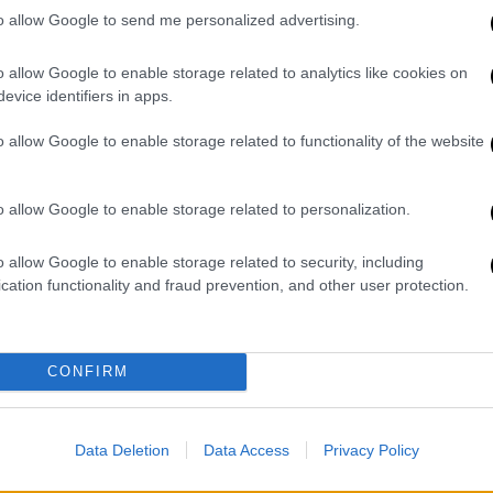
απογείωση της τελευταίας
to allow Google to send me personalized advertising.
στιγμής
Αν η απογείωση είχε καθυστερήσει
o allow Google to enable storage related to analytics like cookies on
ΑΠ
δύο δευτερόλεπτα ακόμη, το
evice identifiers in apps.
Έ
αεροσκάφος θα μπορούσε να είχε
π
o allow Google to enable storage related to functionality of the website
συγκρουστεί με τη σιδηροδρομική
έ
γραμμή και τον δρόμο ταχείας
κυκλοφορίας
o allow Google to enable storage related to personalization.
o allow Google to enable storage related to security, including
Κε
cation functionality and fraud prevention, and other user protection.
Κόσμος
|
11.07.2026 11:34
Κ
Τραγωδία στις Μπαχάμες: 10
0
νεκροί από τη συντριβή
CONFIRM
αεροσκάφους λίγο πριν από την
προσγείωση
Δύο ατυχήματα σε μικρό χρονικό
Data Deletion
Data Access
Privacy Policy
διάστημα - Μπλόκο στις πτήσεις της