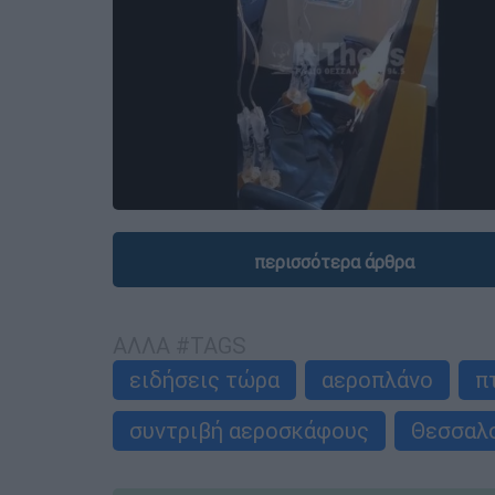
περισσότερα άρθρα
ΑΛΛΑ #TAGS
ειδήσεις τώρα
αεροπλάνο
π
συντριβή αεροσκάφους
Θεσσαλ