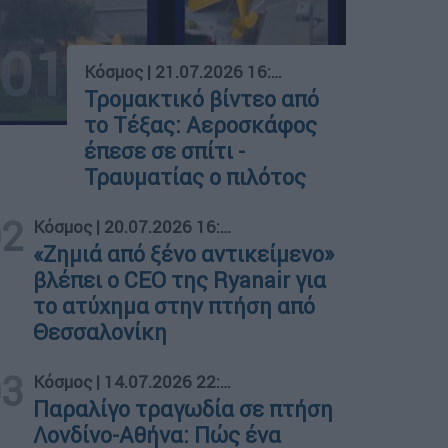
01
Κόσμος
|
21.07.2026 16:53
Τρομακτικό βίντεο από
το Τέξας: Αεροσκάφος
έπεσε σε σπίτι -
Τραυματίας ο πιλότος
02
Κόσμος
|
20.07.2026 16:41
«Ζημιά από ξένο αντικείμενο»
βλέπει ο CEO της Ryanair για
το ατύχημα στην πτήση από
Θεσσαλονίκη
03
Κόσμος
|
14.07.2026 22:32
Παραλίγο τραγωδία σε πτήση
Λονδίνο-Αθήνα: Πώς ένα