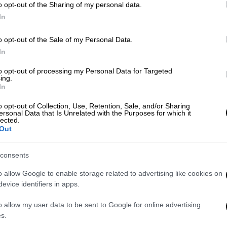
o opt-out of the Sharing of my personal data.
In
Κόσμος
|
20.07.2026 16:41
«Ζημιά από ξένο αντικείμενο»
o opt-out of the Sale of my Personal Data.
βλέπει ο CEO της Ryanair για το
In
Κε
ατύχημα στην πτήση από
Κ
to opt-out of processing my Personal Data for Targeted
Θεσσαλονίκη
ing.
0
In
Ο CEO της Ryanair είπε ότι τα αρχικά
o opt-out of Collection, Use, Retention, Sale, and/or Sharing
ευρήματα υποδηλώνουν «ζημιά από
ersonal Data that Is Unrelated with the Purposes for which it
ξένο αντικείμενο» και όχι πρόβλημα
lected.
Out
λόγω της ηλικίας ή της συντήρησης
Ώρ
του αεροσκάφους
Ώ
consents
Κόσμος
|
14.07.2026 22:32
o allow Google to enable storage related to advertising like cookies on
evice identifiers in apps.
Παραλίγο τραγωδία σε πτήση
Ώρ
Λονδίνο-Αθήνα: Πώς ένα λάθος
o allow my user data to be sent to Google for online advertising
Ώ
των πιλότων οδήγησε σε
s.