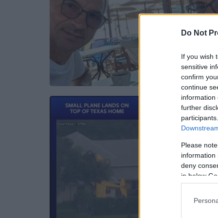
Do Not Pr
If you wish 
sensitive in
confirm you
continue se
information 
further disc
participants
Downstream 
Please note
information 
deny consent
in below Go
Persona