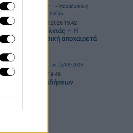
ΟΣΠΑΣΜΑΤΑ...
|
06.08.2026 19:42
φυγε ο Λάκης Χαλκιάς – Η
αραδοσιακή μουσική αποχαιρετά
ναν θρύλο
ντρικό...
|
05.08.2026 19:49
εντρικό δελτίο ειδήσεων
5/08/2026