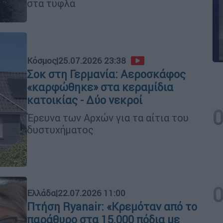
στα τυφλά
Κόσμος
|
25.07.2026 23:38
Σοκ στη Γερμανία: Αεροσκάφος
«καρφώθηκε» στα κεραμίδια
κατοικίας - Δύο νεκροί
Έρευνα των Αρχών για τα αίτια του
δυστυχήματος
Ελλάδα
|
22.07.2026 11:00
Πτήση Ryanair: «Κρεμόταν από το
παράθυρο στα 15.000 πόδια με