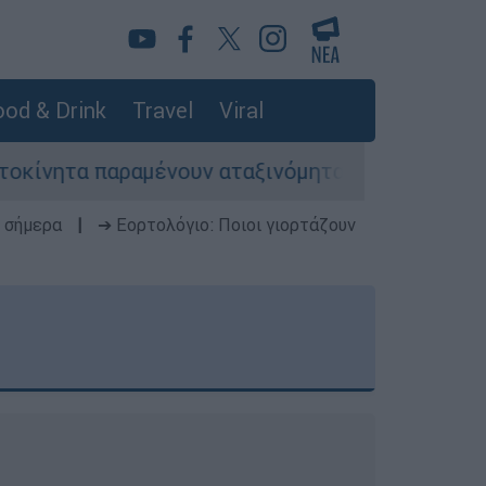
od & Drink
Travel
Viral
μένουν αταξινόμητα - Λύση αναζητά το υπουργεί
 σήμερα
|
➔ Εορτολόγιο: Ποιοι γιορτάζουν