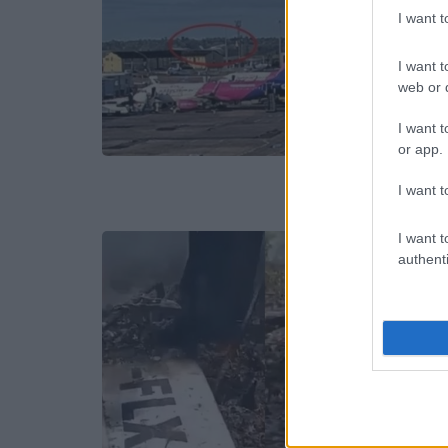
I want 
I want t
web or d
I want t
or app.
I want t
I want t
authenti