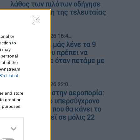
λάθος των πιλότων οδήγησε
σε απογείωση της τελευταίας
στιγμής
04
Travel
|
04.07.2026 16:46
sonal or
ection to
Αεροσυνοδοί μάς λένε τα 9
ou may
πράγματα που πρέπει να
 personal
αποφεύγουμε όταν πετάμε με
out of the
αεροπλάνο
 downstream
B’s List of
05
Travel
|
21.06.2026 22:06
Επανάσταση στην αεροπορία:
er and store
Αυτό είναι το υπερσύγχρονο
to grant or
ed purposes
αεροσκάφος που θα κάνει το
Λονδίνο-Σίδνεϊ σε μόλις 22
ώρες