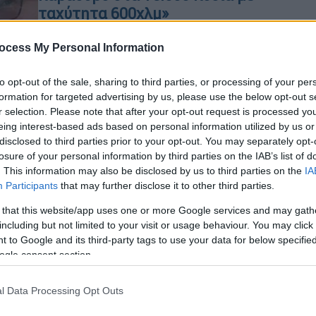
ταχύτητα 600χλμ»
Ο Σέρβος, Λιούμπισα Καρόβιτς και ο
ocess My Personal Information
Έλληνας δικηγόρος του περιγράφουν
τις στιγμές τρόμου όταν έσπασε το
to opt-out of the sale, sharing to third parties, or processing of your per
παράθυρο αεροπλάνου
formation for targeted advertising by us, please use the below opt-out s
r selection. Please note that after your opt-out request is processed y
eing interest-based ads based on personal information utilized by us or
disclosed to third parties prior to your opt-out. You may separately opt-
losure of your personal information by third parties on the IAB’s list of
Κόσμος
|
21.07.2026 16:53
. This information may also be disclosed by us to third parties on the
IA
Participants
that may further disclose it to other third parties.
Τρομακτικό βίντεο από το Τέξας:
Αεροσκάφος έπεσε σε σπίτι -
 that this website/app uses one or more Google services and may gath
Τραυματίας ο πιλότος
including but not limited to your visit or usage behaviour. You may click 
 to Google and its third-party tags to use your data for below specifi
Η Ομοσπονδιακή Υπηρεσία Πολιτικής
ogle consent section.
Αεροπορίας των ΗΠΑ αναγνώρισε το
μικρό αεροσκάφος ως Piper J3C-65
l Data Processing Opt Outs