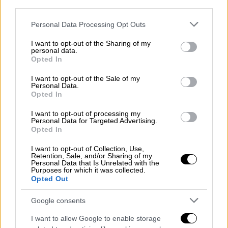
third parties.
Please note that this website/app uses one or more Google
Personal Data Processing Opt Outs
services and may gather and store information including but
not limited to your visit or usage behaviour. You may click to
I want to opt-out of the Sharing of my
personal data.
grant or deny consent to Google and its third-party tags to
Opted In
use your data for below specified purposes in below Google
Σαν Σήμερα
|
28.09.2025 00:00
consent section.
I want to opt-out of the Sale of my
Personal Data.
Η Αίγυπτος θρηνεί – Ο θάνατος του
Opted In
Νάσερ θα βγάλει στους δρόμους πέντε
εκατομμύρια ανθρώπους
I want to opt-out of processing my
Personal Data for Targeted Advertising.
Opted In
Ο Νάσερ παραμένει ακόμα η ηγετική μορφή
στη συνείδηση του αραβικού κόσμου.
I want to opt-out of Collection, Use,
Retention, Sale, and/or Sharing of my
Personal Data that Is Unrelated with the
Purposes for which it was collected.
Opted Out
Google consents
I want to allow Google to enable storage