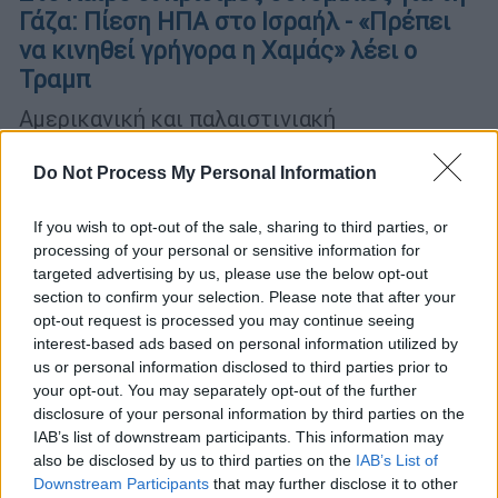
Γάζα: Πίεση ΗΠΑ στο Ισραήλ - «Πρέπει
να κινηθεί γρήγορα η Χαμάς» λέει ο
Τραμπ
Αμερικανική και παλαιστινιακή
αντιπροσωπεία μεταβαίνουν στην
αιγυπτιακή πρωτεύουσα για να
Do Not Process My Personal Information
οριστικοποιήσουν τη συμφωνία που
βασίζεται στην πρόταση Τραμπ - Εντατικές
If you wish to opt-out of the sale, sharing to third parties, or
προετοιμασίες και στο Ισραήλ
processing of your personal or sensitive information for
targeted advertising by us, please use the below opt-out
section to confirm your selection. Please note that after your
opt-out request is processed you may continue seeing
interest-based ads based on personal information utilized by
us or personal information disclosed to third parties prior to
your opt-out. You may separately opt-out of the further
disclosure of your personal information by third parties on the
IAB’s list of downstream participants. This information may
also be disclosed by us to third parties on the
IAB’s List of
Downstream Participants
that may further disclose it to other