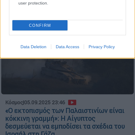
user protection.
CONFIRM
Data Deletion
Data Access
Privacy Policy
Κόσμος
|
05.09.2025 23:46
«Ο εκτοπισμός των Παλαιστινίων είναι
κόκκινη γραμμή»: Η Αίγυπτος
δεσμεύεται να εμποδίσει τα σχέδια του
Ισραήλ στη Γάζα