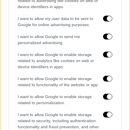
related to advertising like cookies on web or
device identifiers in apps.
I want to allow my user data to be sent to
Google for online advertising purposes.
I want to allow Google to send me
personalized advertising.
I want to allow Google to enable storage
Κόσμος
|
07.09.2025 10:59
related to analytics like cookies on web or
Άρθρο BBC για τις εξελίξεις στο Όρος
device identifiers in apps.
Σινά: Ένα από τα πιο ιερά μέρη του
I want to allow Google to enable storage
κόσμου μετατρέπεται σε πολυτελές
related to functionality of the website or app.
resort
I want to allow Google to enable storage
Αναφορά στο Ορος Σινά και τις τελευταίες
related to personalization.
εξελίξεις κάνει το BBC σε άρθρο του με
τίτλο «Ένα από τα πιο ιερά μέρη του κόσμου
I want to allow Google to enable storage
μετατρέπεται σε ένα πολυτελές resort
related to security, including authentication
functionality and fraud prevention, and other