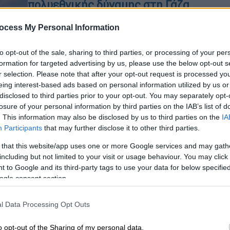
πολυεθνικής δύναμης στη Γάζα,
πριν τη συνάντηση Νετανιάχου-
ocess My Personal Information
Τραμπ
Η αποστολή, με την ονομασία
to opt-out of the sale, sharing to third parties, or processing of your per
«Διεθνής Δύναμη Σταθεροποίησης»,
formation for targeted advertising by us, please use the below opt-out s
θα περιλαμβάνει 200 μέλη από
r selection. Please note that after your opt-out request is processed y
«φιλικές χώρες»
eing interest-based ads based on personal information utilized by us or
disclosed to third parties prior to your opt-out. You may separately opt-
losure of your personal information by third parties on the IAB’s list of
. This information may also be disclosed by us to third parties on the
IA
Participants
that may further disclose it to other third parties.
Κόσμος
|
21.07.2026 22:09
 that this website/app uses one or more Google services and may gath
Γάζα: 12 νεκροί από ισραηλινές
including but not limited to your visit or usage behaviour. You may click 
επιθέσεις - «Άκουγα τα παιδιά να
 to Google and its third-party tags to use your data for below specifi
ζητούν βοήθεια αλλά δεν μπόρεσα
ogle consent section.
να τα σώσω»
l Data Processing Opt Outs
Σοκάρουν οι μαρτυρίες των
επιζώντων
o opt-out of the Sharing of my personal data.