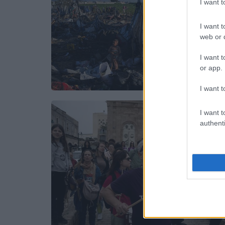
I want 
I want t
web or d
I want t
or app.
I want t
I want t
authenti