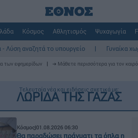
λάδα
Κόσμος
Αθλητισμός
Ψυχαγωγία
F
ητά το υπουργείο
Γυναίκα χωρίς τις αισθ
δα των εφημερίδων
|
➔ Μάθετε περισσότερα για τον καιρό
Τελευταία νέα και ειδήσεις σχετικά με:
ΛΩΡΙΔΑ ΤΗΣ ΓΑΖΑΣ
Κόσμος
|
01.08.2026 06:30
Θα παραδώσει πράγματι τα όπλα η