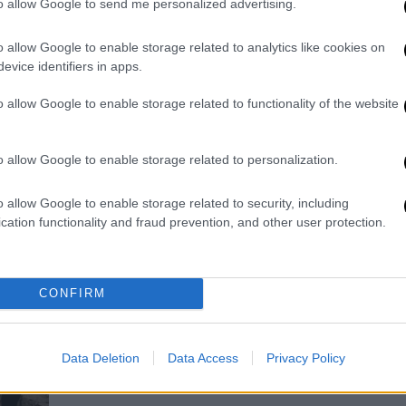
to allow Google to send me personalized advertising.
αγνοούμενους στα ερείπια και ένα
παιδί νεκρό κάθε μέρα
o allow Google to enable storage related to analytics like cookies on
Μήνες μετά την υπογραφή της
evice identifiers in apps.
ΑΠ
υποτιθέμενης συμφωνίας εκεχειρίας
Τ
o allow Google to enable storage related to functionality of the website
στη Λωρίδα της Γάζας, η
μ
πραγματικότητα παραμένει εφιαλτική
o allow Google to enable storage related to personalization.
o allow Google to enable storage related to security, including
Κόσμος
|
26.06.2026 06:30
cation functionality and fraud prevention, and other user protection.
«Ένας τόπος για όλους μας»: Το
Ώρ
νέο κόμμα από Εβραίους και
Ό
Παλαιστίνιους που ταράσσει τα
ε
CONFIRM
«νερά» του Ισραήλ
Ένας νέος φιλόδοξος πολιτικός
φορέας δημιουργήθηκε ενόψει των
Data Deletion
Data Access
Privacy Policy
επερχόμενων εκλογών στο Ισραήλ