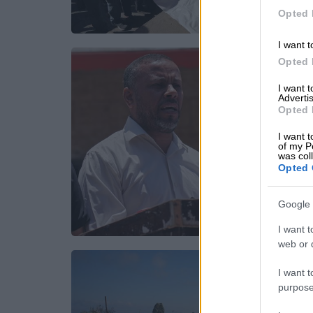
Opted 
I want t
Opted 
I want 
Advertis
Opted 
I want t
of my P
was col
Opted 
Google 
I want t
web or d
I want t
purpose