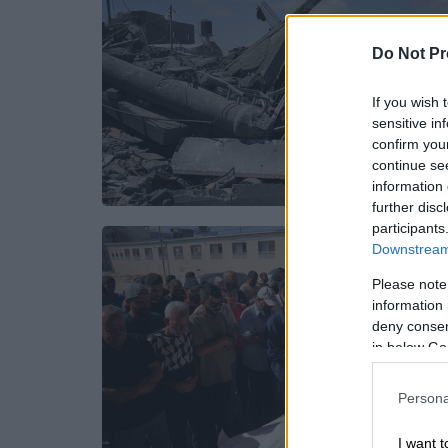
Do Not Pr
If you wish 
sensitive in
confirm you
continue se
information 
further disc
participants
Downstream 
Please note
information 
deny consent
in below Go
Persona
I want t