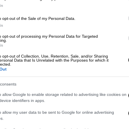
In
o opt-out of the Sale of my Personal Data.
Κε
Κόσμος
|
06.07.2026 17:45
In
Κ
Γάζα: Η Χαμάς ανακοίνωσε τη
to opt-out of processing my Personal Data for Targeted
0
διάλυση του κυβερνητικού
ing.
In
σώματος - Οι «τρικλοποδιές» του
Ισραήλ
o opt-out of Collection, Use, Retention, Sale, and/or Sharing
ersonal Data that Is Unrelated with the Purposes for which it
Ώρ
lected.
Μια παλαιστινιακή τεχνοκρατική
Out
Ώ
επιτροπή θα πάρει τη θέση του για να
διαχειρίζεται την καθημερινή
consents
διακυβέρνηση του θύλακα
o allow Google to enable storage related to advertising like cookies on
evice identifiers in apps.
Ώρ
Κόσμος
|
05.07.2026 16:18
o allow my user data to be sent to Google for online advertising
Τ
Γράμμα κενό η εκεχειρία στη Γάζα:
s.
ε
Εφιάλτης με πάνω από 7.500