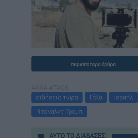
περισσότερα άρθρα
ΑΛΛΑ #TAGS
ειδήσεις τώρα
Γάζα
Ισραήλ
Ντόναλντ Τραμπ
ΑΥΤΟ ΤΟ ΔΙΑΒΑΣΕΣ;