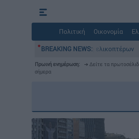
Πολιτική
Οικονομία
Ελ
του στη σύγκρουση ελικοπτέρων
BREAKING NEWS:
Μπαράζ πρ
Πρωινή ενημέρωση:
➔ Δείτε τα πρωτοσέλι
σήμερα