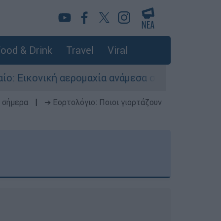
ood & Drink
Travel
Viral
ομαχία ανάμεσα σε ελληνικά και τουρκικά F-16
 σήμερα
|
➔ Εορτολόγιο: Ποιοι γιορτάζουν