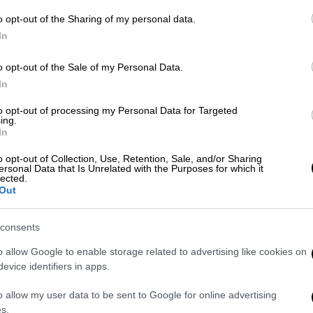
o opt-out of the Sharing of my personal data.
Ώρ
In
Ώ
Travel
|
19.08.2025 06:00
o opt-out of the Sale of my Personal Data.
Μοναχικοί ταξιδιώτες: Έξι
In
ιδανικοί προορισμοί για solo
to opt-out of processing my Personal Data for Targeted
διακοπές
ing.
In
Είτε αναζητάτε ηρεμία, είτε
περιπέτεια και νέες γνωριμίες,
o opt-out of Collection, Use, Retention, Sale, and/or Sharing
ersonal Data that Is Unrelated with the Purposes for which it
υπάρχουν προορισμοί σε όλο τον
lected.
κόσμο που θεωρούνται ιδανικοί για
Out
σόλο ταξιδιώτες
consents
o allow Google to enable storage related to advertising like cookies on
evice identifiers in apps.
Travel
|
08.08.2025 06:00
Η Άνδρος στην κορυφή των
o allow my user data to be sent to Google for online advertising
«μυστικών» ελληνικών νησιών που
s.