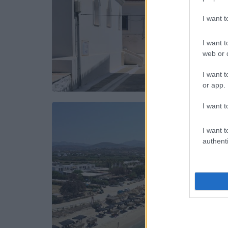
I want 
I want t
web or d
I want t
or app.
I want t
I want t
authenti