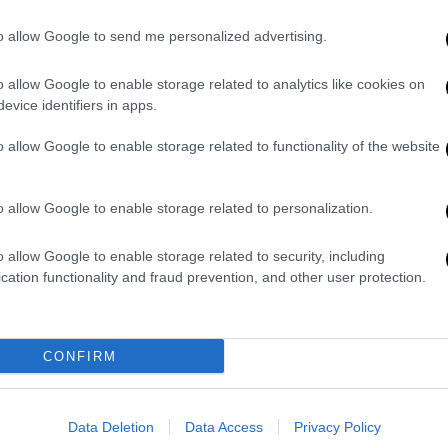
προτείνονται στους Ευρωπαίους
to allow Google to send me personalized advertising.
ταξιδιώτες
Έντονη και αυξανόμενη τάση για
o allow Google to enable storage related to analytics like cookies on
στροφή σε νέους ποιοτικούς
evice identifiers in apps.
προορισμούς
o allow Google to enable storage related to functionality of the website
o allow Google to enable storage related to personalization.
Travel
|
05.07.2025 07:20
Η Νάξος στην κορυφή των
o allow Google to enable storage related to security, including
ελληνικών προορισμών για
cation functionality and fraud prevention, and other user protection.
kitesurf – «Ύμνοι» από ξένους
ταξιδιώτες
Αυξανόμενο το ενδιαφέρον που
CONFIRM
εισπράττει ο Δήμος στην προσπάθεια
για προβολή σε αγορές
Data Deletion
Data Access
Privacy Policy
ενδιαφέροντος του εξωτερικού