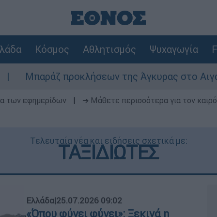
λάδα
Κόσμος
Αθλητισμός
Ψυχαγωγία
F
οκλήσεων της Άγκυρας στο Αιγαίο: Εικονική αερ
δα των εφημερίδων
|
➔ Μάθετε περισσότερα για τον καιρό
Τελευταία νέα και ειδήσεις σχετικά με:
ΤΑΞΙΔΙΩΤΕΣ
Ελλάδα
|
25.07.2026 09:02
«Όπου φύγει φύγει»: Ξεκινά η