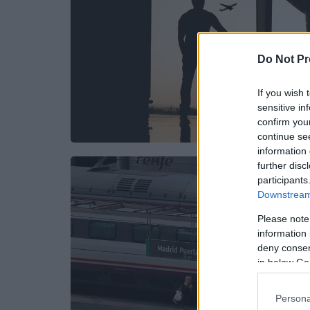
Do Not Pr
If you wish 
sensitive in
confirm you
continue se
information 
further disc
participants
Downstream 
Please note
information 
deny consent
in below Go
Persona