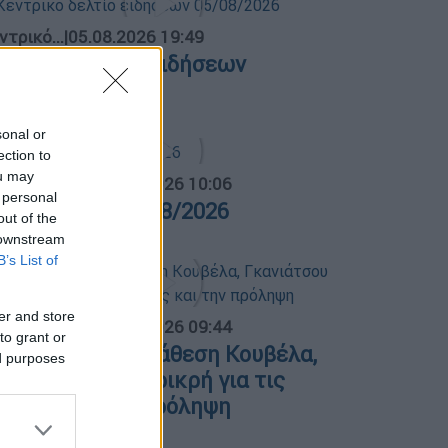
ντρικό...
|
05.08.2026 19:49
εντρικό δελτίο ειδήσεων
5/08/2026
sonal or
ection to
ou may
α Ελλάδος...
|
06.08.2026 10:06
 personal
ρα Ελλάδος 06/08/2026
out of the
 downstream
B’s List of
er and store
α Ελλάδος...
|
06.08.2026 09:44
to grant or
ολιτική αντιπαράθεση Κουβέλα,
ed purposes
κανιάτσου και Κρικρή για τις
ωτιές και την πρόληψη