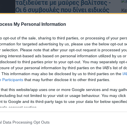
ταξιδεύετε με μαύρες βαλίτσες -
Οι 6 συμβουλές που δίνει ειδικός
Κε
ασφαλείας
Κ
ocess My Personal Information
0
Η κλοπή των αποσκευών σας ή η
αφαίρεση αντικειμένων από
to opt-out of the sale, sharing to third parties, or processing of your per
αυτές είναι βέβαιο ότι θα
formation for targeted advertising by us, please use the below opt-out s
καταστρέψει τις διακοπές σας
r selection. Please note that after your opt-out request is processed y
Ώρ
eing interest-based ads based on personal information utilized by us or
Ώ
disclosed to third parties prior to your opt-out. You may separately opt-
losure of your personal information by third parties on the IAB’s list of
Travel
|
22.08.2025 06:20
. This information may also be disclosed by us to third parties on the
IA
Ακριβότερο το τρένο από το
Participants
that may further disclose it to other third parties.
αεροπλάνο στην Ευρώπη – Τι
 that this website/app uses one or more Google services and may gath
Ώρ
επιλέγουν οι ταξιδιώτες
including but not limited to your visit or usage behaviour. You may click 
Π
 to Google and its third-party tags to use your data for below specifi
Το τρένο είναι ένα από τα μέσα με τις
Γ
ogle consent section.
λιγότερες εκπομπές CO2 ανά
φ
επιβάτη-χιλιόμετρο, σε αντίθεση με
l Data Processing Opt Outs
το αεροπλάνο που είναι πιο ρυπογόνο