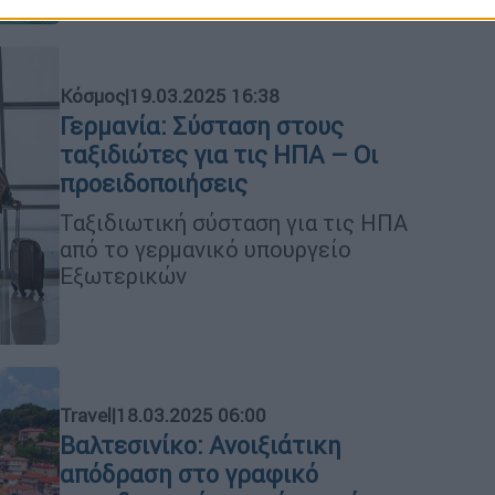
Κόσμος
|
19.03.2025 16:38
Γερμανία: Σύσταση στους
ταξιδιώτες για τις ΗΠΑ – Οι
προειδοποιήσεις
Ταξιδιωτική σύσταση για τις ΗΠΑ
από το γερμανικό υπουργείο
Εξωτερικών
Travel
|
18.03.2025 06:00
Βαλτεσινίκο: Ανοιξιάτικη
απόδραση στο γραφικό