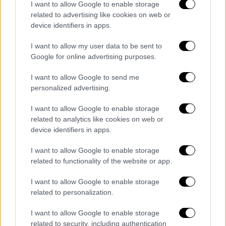
I want to allow Google to enable storage
related to advertising like cookies on web or
device identifiers in apps.
I want to allow my user data to be sent to
Google for online advertising purposes.
I want to allow Google to send me
personalized advertising.
I want to allow Google to enable storage
Κόσμος
|
17.07.2025 09:30
related to analytics like cookies on web or
device identifiers in apps.
Air India: Ο κυβερνήτης έκοψε τους
κινητήρες; Κρίσιμα ερωτήματα για τα
I want to allow Google to enable storage
αίτια της συντριβής
related to functionality of the website or app.
Το προκαταρκτικό πόρισμα δεν καταλογίζει
I want to allow Google to enable storage
ευθύνες, αλλά δεν αποκλείει εσκεμμένη
related to personalization.
ενέργεια
I want to allow Google to enable storage
related to security, including authentication