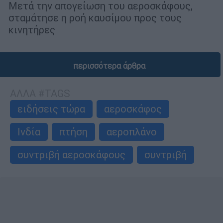
Μετά την απογείωση του αεροσκάφους,
σταμάτησε η ροή καυσίμου προς τους
κινητήρες
περισσότερα άρθρα
ΑΛΛΑ #TAGS
ειδήσεις τώρα
αεροσκάφος
Ινδία
πτήση
αεροπλάνο
συντριβή αεροσκάφους
συντριβή