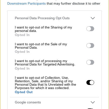
Downstream Participants
that may further disclose it to other
third parties.
Please note that this website/app uses one or more Google
Personal Data Processing Opt Outs
services and may gather and store information including but
not limited to your visit or usage behaviour. You may click to
I want to opt-out of the Sharing of my
Κόσμος
|
04.08.2025 08:28
personal data.
grant or deny consent to Google and its third-party tags to
Opted In
Τρόμος σε πτήση της United Airlines: Το
use your data for below specified purposes in below Google
consent section.
μήνυμα του πιλότου στα 10.000 πόδια για
I want to opt-out of the Sale of my
Personal Data.
«βλάβη στον κινητήρα»
Opted In
Στο ηχητικό απόσπασμα από τις συνομιλίες
I want to opt-out of processing my
με τον πύργο ελέγχου, ο πιλότος ακούγεται
Personal Data for Targeted Advertising.
Opted In
να λέει «Κηρύσσω έκτακτη ανάγκη. Mayday,
mayday, mayday»
I want to opt-out of Collection, Use,
Retention, Sale, and/or Sharing of my
Personal Data that Is Unrelated with the
Purposes for which it was collected.
Opted Out
Google consents