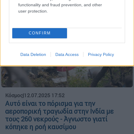
functionality and fraud prevention, and other
user protection.
CONFIRM
Data Deletion
Data Access
Privacy Policy
Κόσμος
|
12.07.2025 17:52
Αυτό είναι το πόρισμα για την
αεροπορική τραγωδία στην Ινδία με
τους 260 νεκρούς - Άγνωστο γιατί
κόπηκε η ροή καυσίμου