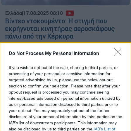
Ελλάδα
|
17.08.2025 08:10
Βίντεο ντοκουμέντο: Η στιγμή που
εκρήγνυται κινητήρας αεροσκάφους
πάνω από την Κέρκυρα
Στιγμές τρόμου έζησαν το βράδυ του
Σαββάτου 273 επιβάτες της πτήσης DE3665
Do Not Process My Personal Information
της Condor
If you wish to opt-out of the sale, sharing to third parties, or
processing of your personal or sensitive information for
targeted advertising by us, please use the below opt-out
section to confirm your selection. Please note that after your
opt-out request is processed you may continue seeing
interest-based ads based on personal information utilized by
us or personal information disclosed to third parties prior to
your opt-out. You may separately opt-out of the further
disclosure of your personal information by third parties on the
IAB’s list of downstream participants. This information may
also be disclosed by us to third parties on the
IAB’s List of