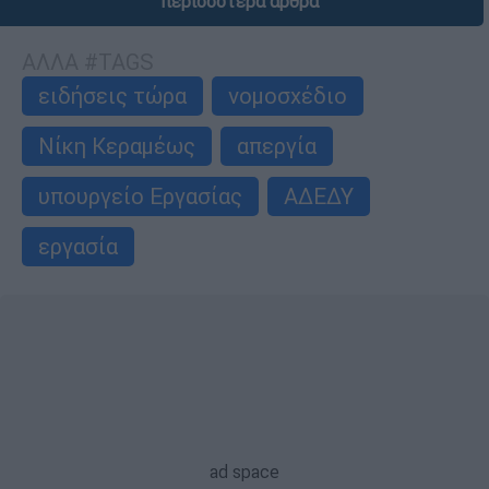
περισσότερα άρθρα
ΑΛΛΑ #TAGS
ειδήσεις τώρα
νομοσχέδιο
Νίκη Κεραμέως
απεργία
υπουργείο Εργασίας
ΑΔΕΔΥ
εργασία