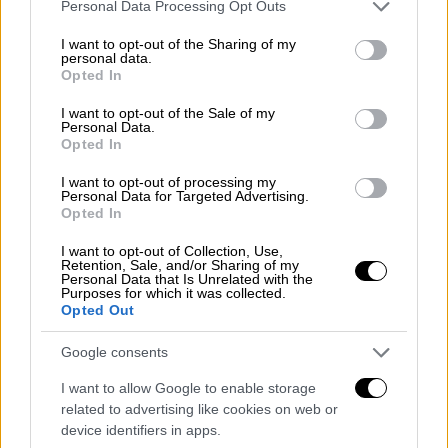
Please note that this website/app uses one or more Google
Personal Data Processing Opt Outs
services and may gather and store information including but
not limited to your visit or usage behaviour. You may click to
I want to opt-out of the Sharing of my
personal data.
grant or deny consent to Google and its third-party tags to
Opted In
use your data for below specified purposes in below Google
Ethnos Vidcasts
|
14.10.2025 10:40
consent section.
I want to opt-out of the Sale of my
Δυο τύποι από σπίτι - Ep.01: «Είναι το Ελ
Personal Data.
Opted In
Σαλβάδορ στη Μ. Ανατολή;»
I want to opt-out of processing my
Το πρώτο επεισόδιο του νέου vidcast του
Personal Data for Targeted Advertising.
ethnos.gr
Opted In
I want to opt-out of Collection, Use,
Retention, Sale, and/or Sharing of my
Personal Data that Is Unrelated with the
Purposes for which it was collected.
Opted Out
Google consents
I want to allow Google to enable storage
related to advertising like cookies on web or
device identifiers in apps.