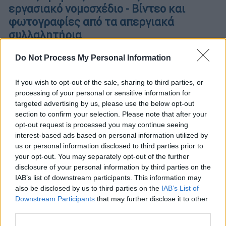
εργασιακό νομοσχέδιο - Βίντεο και
φωτογραφίες από τα απεργιακά
συλλαλητήρια
Χιλιάδες πολίτες έδωσαν δυναμικό «παρών»
Do Not Process My Personal Information
στην απεργία της ΑΔΕΔΥ διαμαρτυρόμενοι
στο νομοσχέδιο που θεσμοθετεί την 13ωρη
If you wish to opt-out of the sale, sharing to third parties, or
εργασία
processing of your personal or sensitive information for
targeted advertising by us, please use the below opt-out
section to confirm your selection. Please note that after your
opt-out request is processed you may continue seeing
interest-based ads based on personal information utilized by
us or personal information disclosed to third parties prior to
your opt-out. You may separately opt-out of the further
disclosure of your personal information by third parties on the
IAB’s list of downstream participants. This information may
also be disclosed by us to third parties on the
IAB’s List of
Downstream Participants
that may further disclose it to other
third parties.