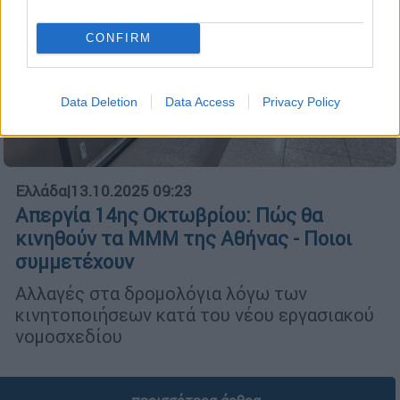
CONFIRM
Data Deletion
Data Access
Privacy Policy
Ελλάδα
|
13.10.2025 09:23
Απεργία 14ης Οκτωβρίου: Πώς θα
κινηθούν τα ΜΜΜ της Αθήνας - Ποιοι
συμμετέχουν
Αλλαγές στα δρομολόγια λόγω των
κινητοποιήσεων κατά του νέου εργασιακού
νομοσχεδίου