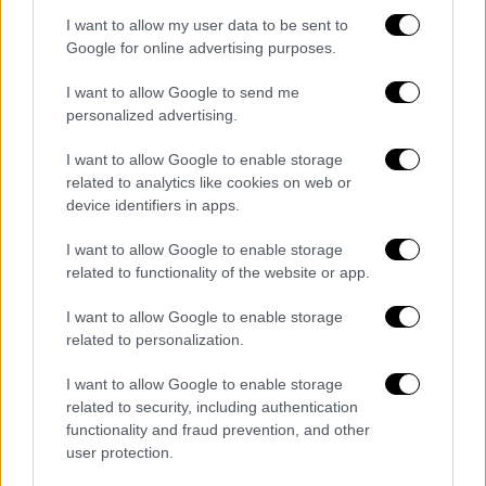
I want to allow my user data to be sent to
Google for online advertising purposes.
I want to allow Google to send me
personalized advertising.
Ελλάδα
|
14.10.2025 10:03
I want to allow Google to enable storage
Στους δρόμους κατά της 13ωρης
related to analytics like cookies on web or
εργασίας: Συλλαλητήρια σε Αθήνα και
device identifiers in apps.
άλλες πόλεις - Τι ισχύει με τα ΜΜΜ
I want to allow Google to enable storage
Δεύτερη μεγάλη κινητοποίηση σε διάστημα
related to functionality of the website or app.
λίγων ημερών με αφορμή τη νομιμοποίηση
της 13ωρης εργασίας
I want to allow Google to enable storage
related to personalization.
I want to allow Google to enable storage
related to security, including authentication
functionality and fraud prevention, and other
user protection.