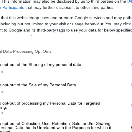
ότι τα δικαιώματα του ιρανικού λαού
. This information may also be disclosed by us to third parties on the
IA
Participants
that may further disclose it to other third parties.
είναι πλήρως εγγυημένα», δήλωσε ο
επικεφαλής διαπραγματευτής της
 that this website/app uses one or more Google services and may gath
Τεχεράνης
including but not limited to your visit or usage behaviour. You may click 
 to Google and its third-party tags to use your data for below specifi
ogle consent section.
Αθλητισμός
|
31.05.2026 22:21
l Data Processing Opt Outs
Αποθέωση στο Παρίσι για την
πρωταθλήτρια Ευρώπης Παρί Σεν
o opt-out of the Sharing of my personal data.
Ζερμέν από χιλιάδες οπαδούς και
In
τον Εμανουέλ Μακρόν!
o opt-out of the Sale of my Personal Data.
Το Παρίσι γιορτάζει για την back to
In
back κατάκτηση του Champions
League
to opt-out of processing my Personal Data for Targeted
ing.
In
o opt-out of Collection, Use, Retention, Sale, and/or Sharing
ersonal Data that Is Unrelated with the Purposes for which it
lected.