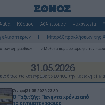
λάδα
Κόσμος
Αθλητισμός
Ψυχαγωγία
F
Μπαράζ προκλήσεων της Άγκυρας στο Αιγαίο
δα των εφημερίδων
|
➔ Μάθετε περισσότερα για τον καιρό
31.05.2026
σεις όπως τις κατέγραψε το ΕΘΝΟΣ την Κυριακή 31 Μα
Σινεμά
|
31.05.2026 23:30
Ο Ταξιτζής: Πενήντα χρόνια από
το κινηματογραφικό