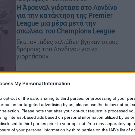
Η Άρσεναλ γιόρτασε στο Λονδίνο
για την κατάκτηση της Premier
League μια μέρα μετά την
απώλεια του Champions League
Εκατοντάδες χιλιάδες βγήκαν στους
δρόμους του Λονδίνου για να
γιορτάσουν
Κόσμος
|
31.05.2026 22:30
ocess My Personal Information
Γιατί οι νέες αξιώσεις Τραμπ
«θολώνουν» τη συμφωνία με την
to opt-out of the sale, sharing to third parties, or processing of your per
Τεχεράνη - Τροχοπέδη οι
formation for targeted advertising by us, please use the below opt-out s
κυρώσεις στην ιρανική οικονομία
r selection. Please note that after your opt-out request is processed y
eing interest-based ads based on personal information utilized by us or
«Δεν θα εγκρίνουμε καμία συμφωνία
disclosed to third parties prior to your opt-out. You may separately opt-
όσο δεν θα έχουμε την βεβαιότητα
losure of your personal information by third parties on the IAB’s list of