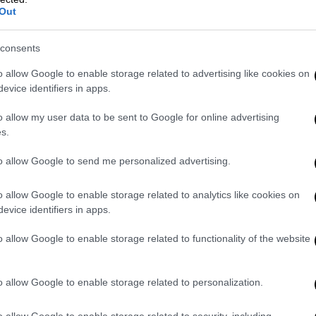
Out
Ελλάδα
|
31.05.2026 22:07
consents
Κλήρωση Τζόκερ: Οι τυχεροί
αριθμοί για το 1 εκατ. ευρώ
o allow Google to enable storage related to advertising like cookies on
evice identifiers in apps.
Μήπως στάθηκες τυχερός;
o allow my user data to be sent to Google for online advertising
s.
to allow Google to send me personalized advertising.
o allow Google to enable storage related to analytics like cookies on
Lifestyle
|
31.05.2026 22:00
evice identifiers in apps.
Η γάτα του Καρλ Λάγκερφελντ
έμεινε χωρίς την περιουσία των
o allow Google to enable storage related to functionality of the website
1,5 εκατ. δολαρίων - Η ζωή της
σήμερα μακριά από τη χλιδή
o allow Google to enable storage related to personalization.
Ταξίδια με ιδιωτικά αεροσκάφη,
προσωπική φροντίδα και γεύματα σε
o allow Google to enable storage related to security, including