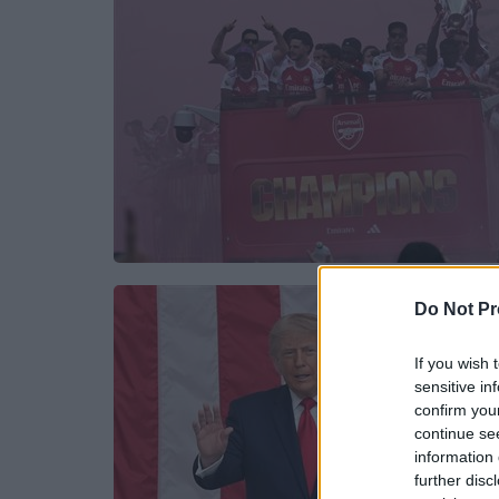
Do Not Pr
If you wish 
sensitive in
confirm you
continue se
information 
further disc