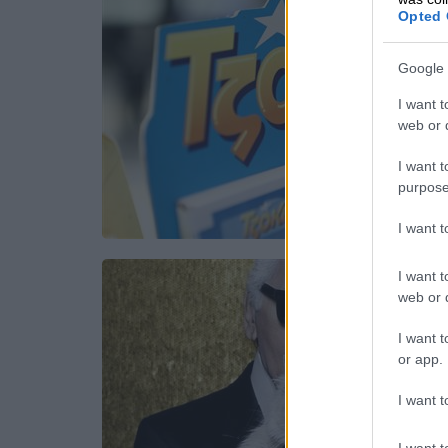
Opted 
Google 
I want t
web or d
I want t
purpose
I want 
I want t
web or d
I want t
or app.
I want t
I want t