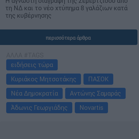
Η άγνωστη διαγραφή της Σεμερτζίδου από
τη ΝΔ και το νέο χτύπημα 8 γαλάζιων κατά
της κυβέρνησης
περισσότερα άρθρα
ΑΛΛΑ #TAGS
ειδήσεις τώρα
Κυριάκος Μητσοτάκης
ΠΑΣΟΚ
Νέα Δημοκρατία
Αντώνης Σαμαράς
Άδωνις Γεωργιάδης
Novartis