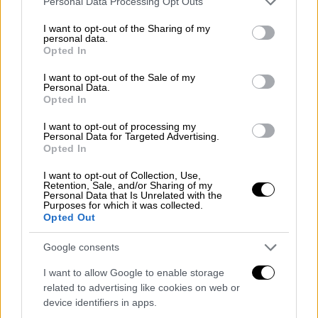
Personal Data Processing Opt Outs
services and may gather and store information including but
Πολιτική
|
17.09.2025 09:55
not limited to your visit or usage behaviour. You may click to
I want to opt-out of the Sharing of my
personal data.
grant or deny consent to Google and its third-party tags to
Λοβέρδος για τη «μεταγραφή» στη ΝΔ:
Opted In
use your data for below specified purposes in below Google
«Υπηρετώ την επιλογή της
consent section.
I want to opt-out of the Sale of my
σταθερότητας - Δεν θα ανοίξω βεντέτα
Personal Data.
Opted In
με το ΠΑΣΟΚ»
«Δεν πήγα στη ΝΔ για να πάρω, εγώ θέλω να
I want to opt-out of processing my
Personal Data for Targeted Advertising.
δώσω στη χώρα μου και έχω κάνει μια
Opted In
πορεία που όσα επιθυμεί ένας πολιτικός,
I want to opt-out of Collection, Use,
σχεδόν τα έχω πετύχει» τόνισε
Retention, Sale, and/or Sharing of my
Personal Data that Is Unrelated with the
Purposes for which it was collected.
Opted Out
Google consents
I want to allow Google to enable storage
related to advertising like cookies on web or
device identifiers in apps.