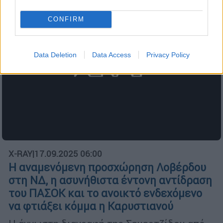
CONFIRM
Data Deletion
Data Access
Privacy Policy
X-RAY
|
17.09.2025 06:00
Η αναμενόμενη προσχώρηση Λοβέρδου
στη ΝΔ, η ασυνήθιστα έντονη αντίδραση
του ΠΑΣΟΚ και το ανοικτό ενδεχόμενο
να φτιάξει κόμμα η Καρυστιανού