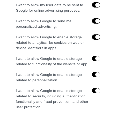
I want to allow my user data to be sent to
Google for online advertising purposes.
I want to allow Google to send me
personalized advertising.
I want to allow Google to enable storage
related to analytics like cookies on web or
Πολιτική
|
17.09.2025 07:20
device identifiers in apps.
Τα διπλά ανοίγματα Μητσοτάκη με
στόχο την διεύρυνση: Το παρασκήνιο
I want to allow Google to enable storage
related to functionality of the website or app.
της προσχώρησης Λοβέρδου και η
επιχείρηση …ήρεμα νερά στο εσωτερικό
I want to allow Google to enable storage
της Ν.Δ
related to personalization.
Μια δύσκολη… άσκηση
I want to allow Google to enable storage
ισορροπίας καλούνται να πραγματοποιήσουν
related to security, including authentication
στο κυβερνών κόμμα
functionality and fraud prevention, and other
user protection.