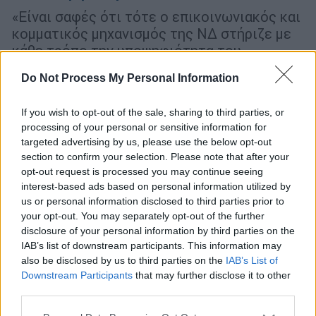
«Είναι σαφές ότι τότε ο επικοινωνιακός και
κομματικός μηχανισμός της ΝΔ στήριζε με
κάθε τρόπο την υποψηφιότητα του
Λοβέρδου», είπε αναφερόμενος στις
Do Not Process My Personal Information
υποκλοπές
If you wish to opt-out of the sale, sharing to third parties, or
processing of your personal or sensitive information for
targeted advertising by us, please use the below opt-out
section to confirm your selection. Please note that after your
opt-out request is processed you may continue seeing
interest-based ads based on personal information utilized by
us or personal information disclosed to third parties prior to
your opt-out. You may separately opt-out of the further
disclosure of your personal information by third parties on the
IAB’s list of downstream participants. This information may
also be disclosed by us to third parties on the
IAB’s List of
Downstream Participants
that may further disclose it to other
third parties.
Please note that this website/app uses one or more Google