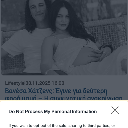
Lifestyle
|
30.11.2025 16:00
Βανέσα Χάτζενς: Έγινε για δεύτερη
φορά μαμά – Η συγκινητική ανακοίνωση
από το μαιευτήριο
Do Not Process My Personal Information
Η Βανέσα Χάτζενς ανακοίνωσε τη γέννηση
του δεύτερου παιδιού της με τον Κόουλ
If you wish to opt-out of the sale, sharing to third parties, or