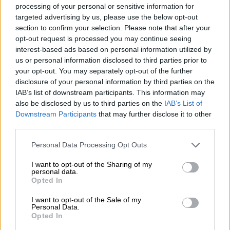
Τάκερ μέσω Instagram
processing of your personal or sensitive information for
targeted advertising by us, please use the below opt-out
section to confirm your selection. Please note that after your
opt-out request is processed you may continue seeing
interest-based ads based on personal information utilized by
us or personal information disclosed to third parties prior to
your opt-out. You may separately opt-out of the further
disclosure of your personal information by third parties on the
IAB’s list of downstream participants. This information may
also be disclosed by us to third parties on the
IAB’s List of
Downstream Participants
that may further disclose it to other
third parties.
Please note that this website/app uses one or more Google
Personal Data Processing Opt Outs
services and may gather and store information including but
not limited to your visit or usage behaviour. You may click to
I want to opt-out of the Sharing of my
personal data.
grant or deny consent to Google and its third-party tags to
Opted In
use your data for below specified purposes in below Google
Viral
|
17.11.2025 04:00
consent section.
I want to opt-out of the Sale of my
Απίστευτο: Έτσι κάνει ένα μωρό στην
Personal Data.
Opted In
κοιλιά της μαμάς του όταν εκείνη γελάει