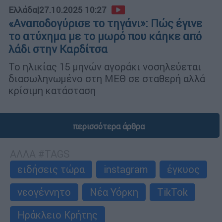
Ελλάδα
|
27.10.2025 10:27
«Αναποδογύρισε το τηγάνι»: Πώς έγινε
το ατύχημα με το μωρό που κάηκε από
λάδι στην Καρδίτσα
Το ηλικίας 15 μηνών αγοράκι νοσηλεύεται
διασωληνωμένο στη ΜΕΘ σε σταθερή αλλά
κρίσιμη κατάσταση
περισσότερα άρθρα
ΑΛΛΑ #TAGS
ειδήσεις τώρα
instagram
έγκυος
νεογέννητο
Νέα Υόρκη
TikTok
Ηράκλειο Κρήτης