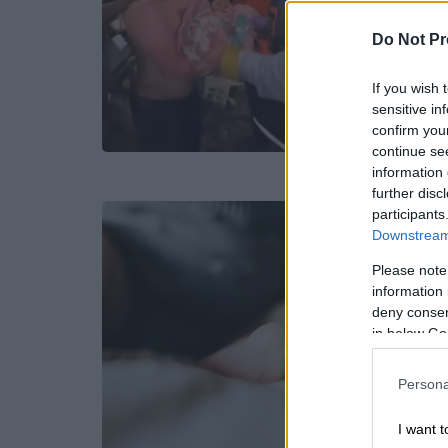
Do Not Pr
If you wish 
sensitive in
confirm you
continue se
information 
further disc
participants
Downstream 
Please note
information 
deny consent
in below Go
Persona
I want t