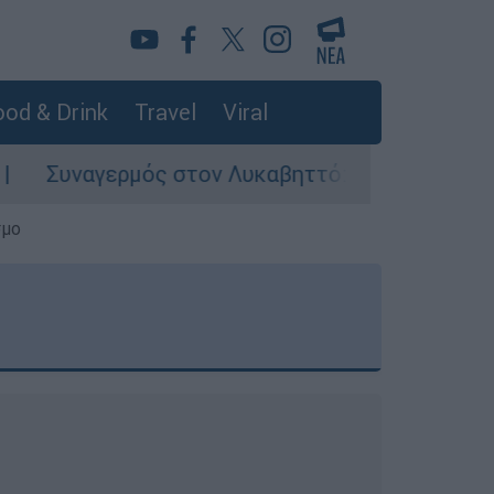
od & Drink
Travel
Viral
 στον Λυκαβηττό: Σορός σε προχωρημένη σήψη 
σμο