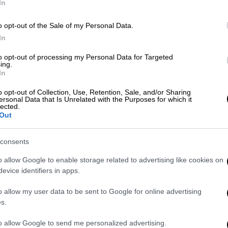
Κε
In
Κ
o opt-out of the Sale of my Personal Data.
0
Ελλάδα
|
21.06.2026 22:55
In
Συνελήφθη η μητέρα του βρέφους
to opt-out of processing my Personal Data for Targeted
στην Πάτρα που νοσηλεύεται με
ing.
In
τραύματα στο κεφάλι - Έρευνα για
ΑΠ
κακοποίηση
o opt-out of Collection, Use, Retention, Sale, and/or Sharing
ersonal Data that Is Unrelated with the Purposes for which it
Ι
lected.
Η μητέρα του μωρού από την πρώτη
κ
Out
στιγμή υποστηρίζει πως πρόκειται
α
για ατύχημα
consents
o allow Google to enable storage related to advertising like cookies on
evice identifiers in apps.
ΑΠ
Ελλάδα
|
21.06.2026 12:44
o allow my user data to be sent to Google for online advertising
Τ
s.
Πάτρα: Βρέφος 7 μηνών στο
ε
νοσοκομείο με ενδείξεις
to allow Google to send me personalized advertising.
Λ