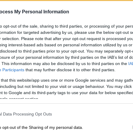
Η διάσωση αυτή έρχεται σε μια
ocess My Personal Information
στιγμή που η χώρα μετρά τις πληγές
της από τα χτυπήματα του Εγκέλαδου
to opt-out of the sale, sharing to third parties, or processing of your per
- Οι αγνοούμενοι ξεπερνούν τους
formation for targeted advertising by us, please use the below opt-out s
50.000 και οι νεκροί είναι
r selection. Please note that after your opt-out request is processed y
τουλάχιστον 920
eing interest-based ads based on personal information utilized by us or
disclosed to third parties prior to your opt-out. You may separately opt-
losure of your personal information by third parties on the IAB’s list of
. This information may also be disclosed by us to third parties on the
IA
Participants
that may further disclose it to other third parties.
Ελλάδα
|
22.06.2026 18:19
 that this website/app uses one or more Google services and may gath
Πάτρα: Δεν υφίσταται
including but not limited to your visit or usage behaviour. You may click 
Με
κακοποίηση για το βρέφος που
 to Google and its third-party tags to use your data for below specifi
Μ
νοσηλεύεται με τραύματα στο
ogle consent section.
0
κεφάλι
l Data Processing Opt Outs
Τι λέει η ιατροδικαστής
o opt-out of the Sharing of my personal data.