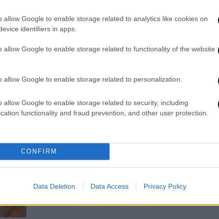
κακοποίησης - Φέρει κάταγμα
μηρού και τραύματα στο κεφάλι
o allow Google to enable storage related to analytics like cookies on
evice identifiers in apps.
Οι γιατροί θεωρούν ότι τα τραύματα
είναι μη συμβατά με τυχαίο ατύχημα
o allow Google to enable storage related to functionality of the website
ΑΠ
Α
o allow Google to enable storage related to personalization.
γ
π
o allow Google to enable storage related to security, including
Κόσμος
|
20.06.2026 11:13
cation functionality and fraud prevention, and other user protection.
Η ανατριχιαστική διπλή ζωή του
δασκάλου που δολοφόνησε το
υιοθετημένο του μωρό
CONFIRM
Ο μόλις 13 μηνών Πρέστον Ντέιβι
βίωσε φρικτή κακοποίηση σε μια
υπόθεση που σόκαρε τη Βρετανία
Data Deletion
Data Access
Privacy Policy