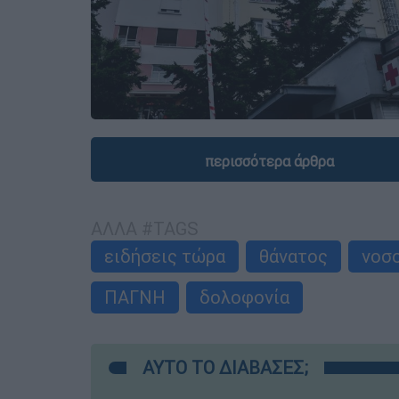
περισσότερα άρθρα
ΑΛΛΑ #TAGS
ειδήσεις τώρα
θάνατος
νοσ
ΠΑΓΝΗ
δολοφονία
ΑΥΤΟ ΤΟ ΔΙΑΒΑΣΕΣ;