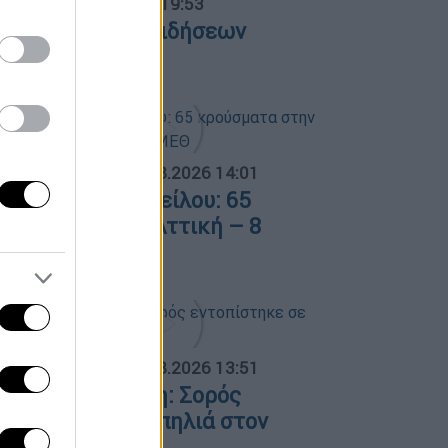
ντρικό...
|
07.08.2026 19:53
εντρικό δελτίο ειδήσεων
7/08/2026
ΟΣΠΑΣΜΑΤΑ...
|
08.08.2026 14:01
ός του Δυτικού Νείλου: 65
ρούσματα στην Αττική – 8
σθενείς σε ΜΕΘ
ΟΣΠΑΣΜΑΤΑ...
|
08.08.2026 13:51
ελευταία εξέλιξη: Σορός
ντοπίστηκε σε σπηλιά στον
υκαβηττό