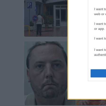
I want t
web or d
I want t
or app.
I want t
I want t
authenti