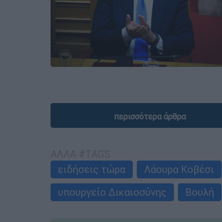
περισσότερα άρθρα
ΑΛΛΑ #TAGS
ειδήσεις τώρα
Λάουρα Κοβέσι
υπουργείο Δικαιοσύνης
Βουλή