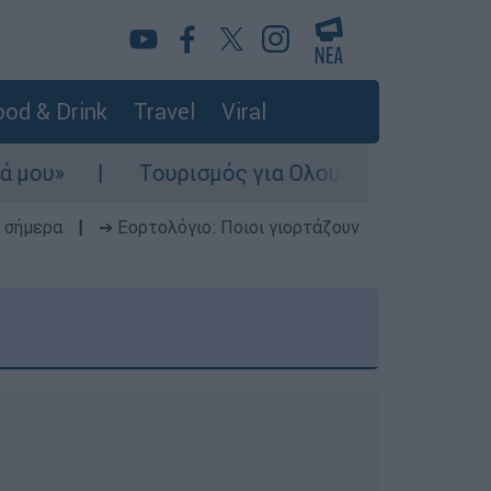
od & Drink
Travel
Viral
Τουρισμός για Ολους 2026-2027: Τα SOS για να 
 σήμερα
|
➔ Εορτολόγιο: Ποιοι γιορτάζουν