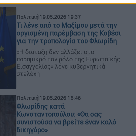
Πολιτική
|
19.05.2026 19:37
Τι λένε από το Μαξίμου μετά την
οργισμένη παρέμβαση της Κοβέσι
για την τροπολογία του Φλωρίδη
«Η διάταξη δεν αλλάζει στο
παραμικρό τον ρόλο της Ευρωπαϊκής
Εισαγγελίας» λένε κυβερνητικά
στελέχη
Πολιτική
|
19.05.2026 16:46
Φλωρίδης κατά
Κωνσταντοπούλου: «Θα σας
συνιστούσα να βρείτε έναν καλό
δικηγόρο»