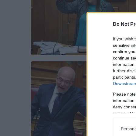
Do Not Pr
If you wish 
sensitive in
confirm you
continue se
information 
further disc
participants
Downstream 
Please note
information 
deny consent
in below Go
Persona