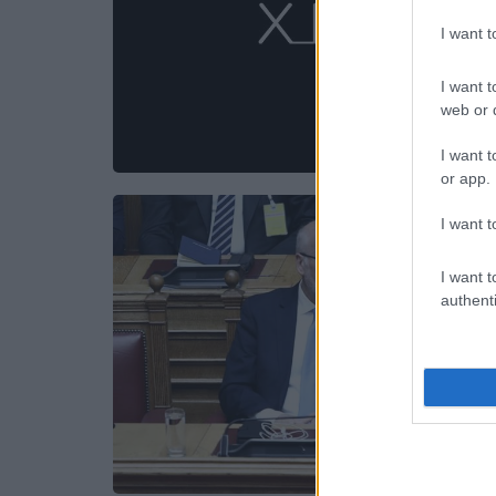
I want 
I want t
web or d
I want t
or app.
I want t
I want t
authenti