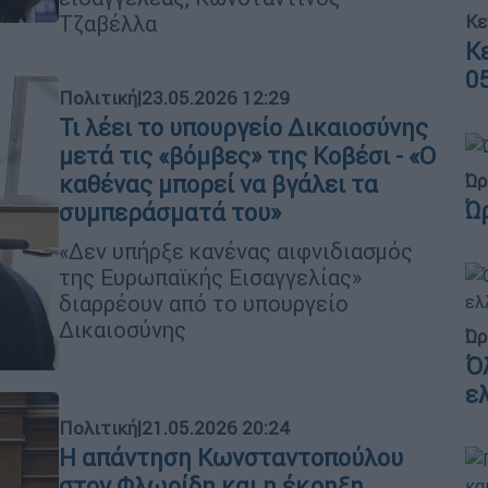
Κε
Τζαβέλλα
Κ
0
Πολιτική
|
23.05.2026 12:29
Τι λέει το υπουργείο Δικαιοσύνης
μετά τις «βόμβες» της Κοβέσι - «Ο
Ώρ
καθένας μπορεί να βγάλει τα
Ώ
συμπεράσματά του»
«Δεν υπήρξε κανένας αιφνιδιασμός
της Ευρωπαϊκής Εισαγγελίας»
διαρρέουν από το υπουργείο
Δικαιοσύνης
Ώρ
Ό
ε
Πολιτική
|
21.05.2026 20:24
Η απάντηση Κωνσταντοπούλου
στον Φλωρίδη και η έκρηξη