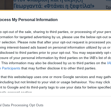
Γεωργαντά: «Φτάνει η ξεφτίλα!»
Ώρ
Π
«Και την Ιωάννα της Λωραίνης την
Γ
ocess My Personal Information
είπαν τρελή! Ίσως οι τρελές είναι
αυτές που θα σας οδηγήσουν στη
φ
Δικαιοσύνη»
to opt-out of the sale, sharing to third parties, or processing of your per
formation for targeted advertising by us, please use the below opt-out s
r selection. Please note that after your opt-out request is processed y
eing interest-based ads based on personal information utilized by us or
disclosed to third parties prior to your opt-out. You may separately opt-
Πολιτική
|
21.05.2026 18:05
losure of your personal information by third parties on the IAB’s list of
. This information may also be disclosed by us to third parties on the
IA
Ακραία επίθεση Φλωρίδη σε
Participants
that may further disclose it to other third parties.
Κωνσταντοπούλου: «Πλησιάζετε
επικίνδυνα την κωμωδία με το
 that this website/app uses one or more Google services and may gath
including but not limited to your visit or usage behaviour. You may click 
παγκάκι του Κωνσταντίνου»
 to Google and its third-party tags to use your data for below specifi
«Δεν μπορώ να σας βοηθήσω. Είμαι
ogle consent section.
δικηγόρος, δεν έχω επιστημονική
κατάρτιση»
l Data Processing Opt Outs