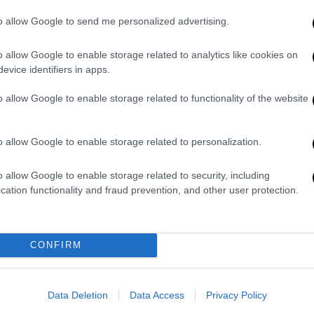
Patriot και ο Σιακαντάρης ως
to allow Google to send me personalized advertising.
ασύμμετρη απειλή
Ο απόλυτα ανέλεγκτος Κωνσταντίνος
o allow Google to enable storage related to analytics like cookies on
Τζαβέλλας και η παραίτηση του
evice identifiers in apps.
Καλπάκη από τον ΣΥΡΙΖΑ
o allow Google to enable storage related to functionality of the website
Πολιτική
|
19.05.2026 20:41
o allow Google to enable storage related to personalization.
«Είναι ενήμερη η Κοβέσι»: Τι λέει ο
Φλωρίδης για την τροπολογία -
o allow Google to enable storage related to security, including
«Δεν θίγει την Ευρωπαϊκή
cation functionality and fraud prevention, and other user protection.
Εισαγγελία»
Ο υπουργός Δικαιοσύνης αναφέρθηκε
στην παρουσία της κ. Κοβέσι στο
CONFIRM
Forum των Δελφών τον Απρίλιο, για
να τονίσει ότι η Ευρωπαία
Εισαγγελέας ήταν ενήμερη
Data Deletion
Data Access
Privacy Policy