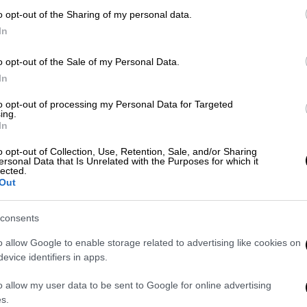
o opt-out of the Sharing of my personal data.
In
Πολιτική
|
20.05.2026 19:23
Οι επιστολές που έστειλε η Κοβέσι
o opt-out of the Sale of my Personal Data.
στον Φλωρίδη: Τα αυστηρά
In
μηνύματα, οι αιχμές και η μεγάλη
to opt-out of processing my Personal Data for Targeted
ενόχληση
ing.
In
Στις 24 Απριλίου η πρώτη επιστολή
o opt-out of Collection, Use, Retention, Sale, and/or Sharing
της Κοβέσι μετά την επίσκεψή της
ersonal Data that Is Unrelated with the Purposes for which it
στην Αθήνα και στις 19 Μαΐου η
lected.
Out
δεύτερη
consents
X-RAY
|
20.05.2026 06:00
o allow Google to enable storage related to advertising like cookies on
evice identifiers in apps.
Το διπλό φάουλ της κυβέρνησης
απέναντι στην Κοβέσι, το
o allow my user data to be sent to Google for online advertising
«κάρφωμα» του Συρίγου για τους
s.