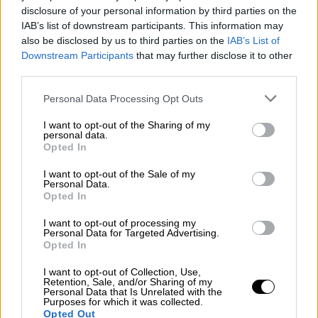
disclosure of your personal information by third parties on the
IAB’s list of downstream participants. This information may
also be disclosed by us to third parties on the
IAB’s List of
Downstream Participants
that may further disclose it to other
Ελλάδα
|
07.03.2026 16:24
third parties.
Συνελήφθη «κασκαντέρ» που έκανε
Please note that this website/app uses one or more Google
Personal Data Processing Opt Outs
επικίνδυνους ελιγμούς και αυτοσχέδιους
services and may gather and store information including but
αγώνες - Τα ανέβαζε όλα στα social
not limited to your visit or usage behaviour. You may click to
I want to opt-out of the Sharing of my
personal data.
grant or deny consent to Google and its third-party tags to
Opted In
Δεν είχε καν δίπλωμα
use your data for below specified purposes in below Google
consent section.
I want to opt-out of the Sale of my
Personal Data.
Opted In
I want to opt-out of processing my
Personal Data for Targeted Advertising.
Opted In
I want to opt-out of Collection, Use,
Retention, Sale, and/or Sharing of my
Personal Data that Is Unrelated with the
Purposes for which it was collected.
Opted Out