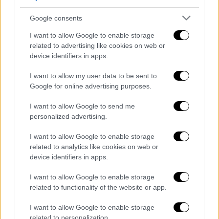
Google consents
I want to allow Google to enable storage
related to advertising like cookies on web or
device identifiers in apps.
Κόσμος
|
23.02.2026 18:28
I want to allow my user data to be sent to
Ποιες χώρες απειλεί ο Τραμπ με νέους
Google for online advertising purposes.
υψηλούς δασμούς - «Γελοία η απόφαση
του Ανωτάτου Δικαστηρίου»
I want to allow Google to send me
personalized advertising.
Η δήλωση του προέδρου των ΗΠΑ στο Truth
Social
I want to allow Google to enable storage
related to analytics like cookies on web or
device identifiers in apps.
I want to allow Google to enable storage
related to functionality of the website or app.
I want to allow Google to enable storage
related to personalization.