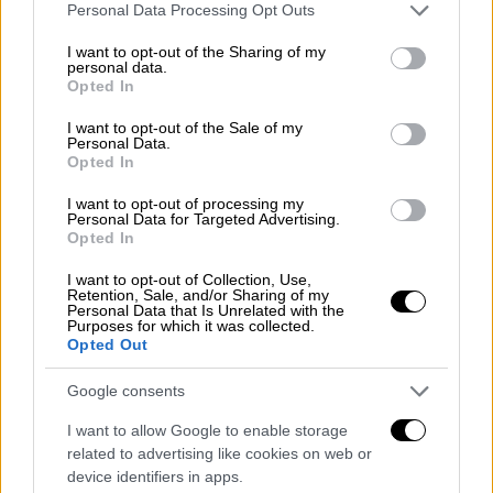
Please note that this website/app uses one or more Google
Personal Data Processing Opt Outs
services and may gather and store information including but
not limited to your visit or usage behaviour. You may click to
I want to opt-out of the Sharing of my
personal data.
grant or deny consent to Google and its third-party tags to
Opted In
use your data for below specified purposes in below Google
consent section.
I want to opt-out of the Sale of my
Personal Data.
Opted In
I want to opt-out of processing my
Personal Data for Targeted Advertising.
Opted In
I want to opt-out of Collection, Use,
Retention, Sale, and/or Sharing of my
Personal Data that Is Unrelated with the
Ελλάδα
|
06.10.2025 21:37
Purposes for which it was collected.
«Η αδερφή μου δολοφονήθηκε»:
Opted Out
Ολοκληρώθηκε η νεκροτομή στην
Google consents
28χρονη στην Άρτα - Τα νέα δεδομένα
I want to allow Google to enable storage
Εξετάζεται αν η έγκαιρη χορήγηση
related to advertising like cookies on web or
αδρεναλίνης θα μπορούσε να σώσει τη ζωή
device identifiers in apps.