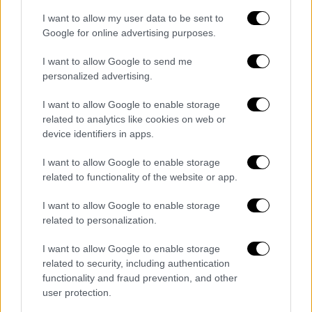
της
I want to allow my user data to be sent to
Google for online advertising purposes.
I want to allow Google to send me
personalized advertising.
I want to allow Google to enable storage
related to analytics like cookies on web or
device identifiers in apps.
I want to allow Google to enable storage
related to functionality of the website or app.
I want to allow Google to enable storage
related to personalization.
I want to allow Google to enable storage
Ελλάδα
|
05.10.2025 21:30
related to security, including authentication
Θάνατος εγκύου στην Άρτα: «Δεν
functionality and fraud prevention, and other
user protection.
γνωρίζουμε ποια αντιβίωση έλαβε», λέει