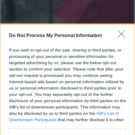
Do Not Process My Personal Information
If you wish to opt-out of the sale, sharing to third parties, or
processing of your personal or sensitive information for
targeted advertising by us, please use the below opt-out
section to confirm your selection. Please note that after your
opt-out request is processed you may continue seeing
Καιρός
|
21.11.2025 15:13
interest-based ads based on personal information utilized by
Κακοκαιρία: Ήχησε το 112 σε Άρτα και
us or personal information disclosed to third parties prior to
Ιωάννινα – «Περιορίστε τις
your opt-out. You may separately opt-out of the further
μετακινήσεις σας»
disclosure of your personal information by third parties on the
IAB’s list of downstream participants. This information may
Η κακοκαιρία χτυπά τη Δυτική Ελλάδα
also be disclosed by us to third parties on the
IAB’s List of
Downstream Participants
that may further disclose it to other
third parties.