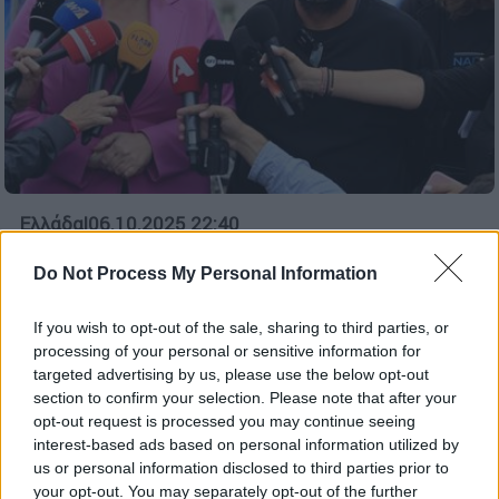
Ελλάδα
|
06.10.2025 22:40
Πάνος Ρούτσι: Θα συνεχίσει την απεργία
Do Not Process My Personal Information
πείνας - «Δεν έχουμε επίσημη
ενημέρωση, πάμε μέχρι τέλους» λέει η
If you wish to opt-out of the sale, sharing to third parties, or
Κωνσταντοπούλου
processing of your personal or sensitive information for
targeted advertising by us, please use the below opt-out
«Εκείνοι που προσπάθησαν να κλείσουν την
section to confirm your selection. Please note that after your
υπόθεση, τώρα υπαναχωρούν», ανέφερε η
opt-out request is processed you may continue seeing
συνήγορός του και πρόεδρος της Πλεύσης
interest-based ads based on personal information utilized by
Ελευθερίας
us or personal information disclosed to third parties prior to
your opt-out. You may separately opt-out of the further