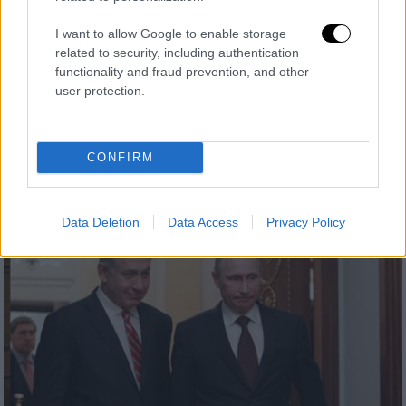
Πολιτική
|
06.10.2025 22:17
I want to allow Google to enable storage
Σκληρή κριτική Αλαβάνου στον Τσίπρα:
related to security, including authentication
Πρέπει να γονατίσει σε δεσπότη και να
functionality and fraud prevention, and other
ζητήσει συγγνώμη
user protection.
Πώς σχολίασε στο OPEN την παραίτηση του
Αλέξη Τσίπρα από τη βουλευτική έδρα ο
CONFIRM
πρώην πρόεδρος του ΣΥΡΙΖΑ Αλέκος
Αλαβάνος
Data Deletion
Data Access
Privacy Policy