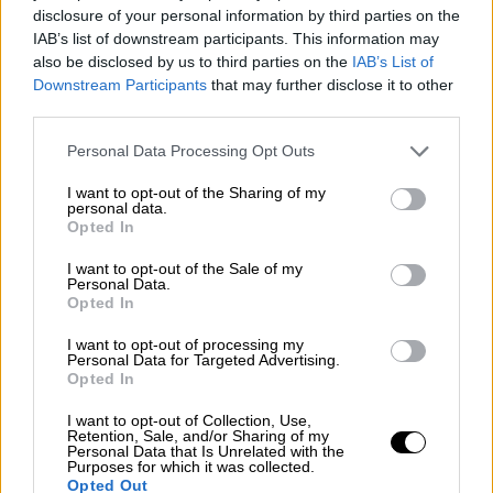
disclosure of your personal information by third parties on the
IAB’s list of downstream participants. This information may
also be disclosed by us to third parties on the
IAB’s List of
Downstream Participants
that may further disclose it to other
third parties.
Please note that this website/app uses one or more Google
Personal Data Processing Opt Outs
services and may gather and store information including but
not limited to your visit or usage behaviour. You may click to
I want to opt-out of the Sharing of my
personal data.
grant or deny consent to Google and its third-party tags to
Opted In
use your data for below specified purposes in below Google
consent section.
I want to opt-out of the Sale of my
Personal Data.
Opted In
I want to opt-out of processing my
Personal Data for Targeted Advertising.
Ελλάδα
|
06.10.2025 22:28
Opted In
Global Sumud Flotilla: «Μας
I want to opt-out of Collection, Use,
ταλαιπώρησαν, χωρίς φαΐ, χωρίς νερό,
Retention, Sale, and/or Sharing of my
βρωμιά», καταγγέλλουν οι ακτιβιστές
Personal Data that Is Unrelated with the
Purposes for which it was collected.
για το Ισραήλ
Opted Out