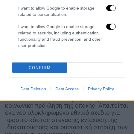
I want to allow Google to enable storage
related to personalization.
I want to allow Google to enable storage
related to security, including authentication
functionality and fraud prevention, and other
user protection.
Οικονομία
|
23.04.2026 05:20
CONFIRM
Στεγαστική κρίση: Πώς θα λυθεί το
μείζον κοινωνικό ζήτημα - 22+1
εφαρμόσιμες προτάσεις
Data Deletion
Data Access
Privacy Policy
Η κατοικία αποτελεί τη μεγαλύτερη
κοινωνική πρόκληση της εποχής. Απαιτείται
ένα νέο ολοκληρωμένο εθνικό σχέδιο για
προσιτό κόστος στέγασης, ενίσχυση της
ιδιοκατοίκησης και ουσιαστική στήριξη των