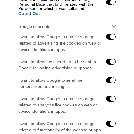
Retention, Sale, and/or Sharing of my
Personal Data that Is Unrelated with the
Purposes for which it was collected.
Opted Out
Ιστορία
|
25.04.2026 06:20
Google consents
Η αμερικανική κρίση: Η κατάρρευση της
I want to allow Google to enable storage
ηγεμονίας, η βαθύτατη εσωτερική
related to advertising like cookies on web or
διαίρεση και το καταλυτικό ηθικό
device identifiers in apps.
τραύμα
I want to allow my user data to be sent to
Από την ηγεμονία σε διεθνές επίπεδο και
Google for online advertising purposes.
την ομογενοποιητική χοάνη του «melting
pot» στο εσωτερικό, στην κατάρρευση της
I want to allow Google to send me
personalized advertising.
ηγεμονίας και στην εσωτερική διαίρεση
I want to allow Google to enable storage
related to analytics like cookies on web or
device identifiers in apps.
I want to allow Google to enable storage
related to functionality of the website or app.