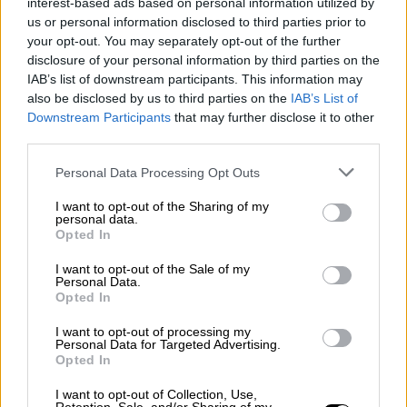
interest-based ads based on personal information utilized by
us or personal information disclosed to third parties prior to
Οικονομία
|
09.05.2026 11:37
your opt-out. You may separately opt-out of the further
disclosure of your personal information by third parties on the
Πού οφείλεται η στεγαστική κρίση; Η
IAB’s list of downstream participants. This information may
εξήγηση της Τράπεζας της Ελλάδος
also be disclosed by us to third parties on the
IAB’s List of
Downstream Participants
that may further disclose it to other
Οι κρίσιμοι παράγοντες στην προσφορά και
third parties.
ζήτηση κατοικίας
Please note that this website/app uses one or more Google
Personal Data Processing Opt Outs
services and may gather and store information including but
not limited to your visit or usage behaviour. You may click to
I want to opt-out of the Sharing of my
personal data.
grant or deny consent to Google and its third-party tags to
Opted In
use your data for below specified purposes in below Google
consent section.
I want to opt-out of the Sale of my
Personal Data.
Opted In
I want to opt-out of processing my
Personal Data for Targeted Advertising.
Opted In
I want to opt-out of Collection, Use,