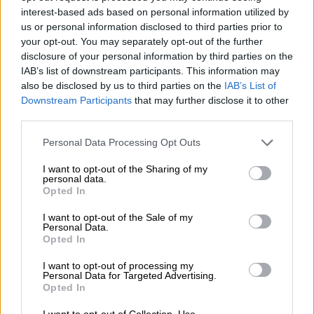
interest-based ads based on personal information utilized by
πρωινή ζώνη του Σαββατοκύριακου - Το
us or personal information disclosed to third parties prior to
ξεκαρδιστικό τρέιλερ
your opt-out. You may separately opt-out of the further
disclosure of your personal information by third parties on the
Το «Καλημέρα Είπαμε;» επιστρέφει για
IAB’s list of downstream participants. This information may
δεύτερη σεζόν μέσα από τη συχνότητα της
also be disclosed by us to third parties on the
IAB’s List of
ΕΡΤ
Downstream Participants
that may further disclose it to other
third parties.
Please note that this website/app uses one or more Google
Personal Data Processing Opt Outs
services and may gather and store information including but
not limited to your visit or usage behaviour. You may click to
I want to opt-out of the Sharing of my
personal data.
grant or deny consent to Google and its third-party tags to
Opted In
use your data for below specified purposes in below Google
consent section.
I want to opt-out of the Sale of my
Personal Data.
Opted In
I want to opt-out of processing my
Personal Data for Targeted Advertising.
Opted In
I want to opt-out of Collection, Use,