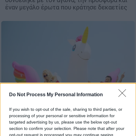
έναν μεγάλο έρωτα που κράτησε δεκαετίες
Do Not Process My Personal Information
If you wish to opt-out of the sale, sharing to third parties, or
processing of your personal or sensitive information for
Τηλεόραση
|
04.08.2025 13:25
targeted advertising by us, please use the below opt-out
Ζωή Κρονάκη και Τάσος Ιορδανίδης
section to confirm your selection. Please note that after your
συνεχίζουν για δεύτερη χρονιά στην
opt-out request is processed you may continue seeing