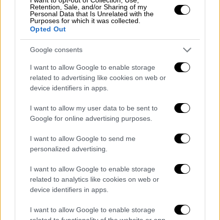
Retention, Sale, and/or Sharing of my
Personal Data that Is Unrelated with the
Purposes for which it was collected.
Τηλεόραση
|
29.06.2025 15:37
Opted Out
Φινάλε με δάκρυα για τους
Google consents
«Weekenders», η επόμενη μέρα για τους
παρουσιαστές και το ραντεβού της
I want to allow Google to enable storage
Κρονάκη για τη νέα σεζόν
related to advertising like cookies on web or
device identifiers in apps.
Οριστικό φινάλε για τους «Weekenders»
στον ΑΝΤ1 και η απόφαση της ΕΡΤ να
I want to allow my user data to be sent to
συνεχίσει την εκπομπή «Καλημέρα Είπαμε;»
Google for online advertising purposes.
και για την επόμενη τηλεοπτική σεζόν
I want to allow Google to send me
personalized advertising.
I want to allow Google to enable storage
related to analytics like cookies on web or
device identifiers in apps.
I want to allow Google to enable storage
related to functionality of the website or app.