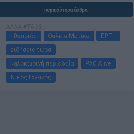
περισσότερα άρθρα
ΑΛΛΑ #TAGS
ηθοποιός
Θάλεια Ματίκα
ΕΡΤ1
ειδήσεις τώρα
καλοκαιρινή περιοδεία
PAO Alive
Νίκος Γαλανός