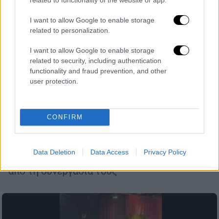
I want to allow Google to enable storage
related to personalization.
I want to allow Google to enable storage
related to security, including authentication
functionality and fraud prevention, and other
user protection.
Lifestyle
|
24.05.2025 13:39
«Έχασα έναν φίλο μου αυτή την
εβδομάδα»: Τα συγκινητικά λόγια του
CONFIRM
Τάσου Ιορδανίδη για τον Νίκο Γαλανό
Οι δύο ηθοποιοί είχαν αναπτύξει μία
Data Deletion
Data Access
Privacy Policy
σπουδαία φιλία τα τελευταία χρόνια μέσα
από τη συνεργασία τους