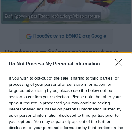
Ζωή Κρονάκη και Τάσος Ιορδανίδης/video capture
Προσθέστε το ΕΘΝΟΣ στη Google
Με φόρα για τη δεύτερη τηλεοπτική τους
σεζόν
ετοιμάζονται να μπουν η
Ζωή Κρονάκη
Do Not Process My Personal Information
και ο
Τάσος Ιορδανίδης
, που επιστρέφουν
στο γνώριμο τους ραντεβού με τους
If you wish to opt-out of the sale, sharing to third parties, or
τηλεθεατές της
ΕΡΤ
κάθε Σαββατοκύριακο
processing of your personal or sensitive information for
μέσα από την εκπομπή «Καλημέρα είπαμε;».
targeted advertising by us, please use the below opt-out
section to confirm your selection. Please note that after your
opt-out request is processed you may continue seeing
ΔΙΑΒΑΣΤΕ ΕΠΙΣΗΣ
interest-based ads based on personal information utilized by
us or personal information disclosed to third parties prior to
Τηλεόραση
|
03.08.2025 11:10
your opt-out. You may separately opt-out of the further
Χριστίνα Βραχάλη: Αποχαιρέτησε το
disclosure of your personal information by third parties on the