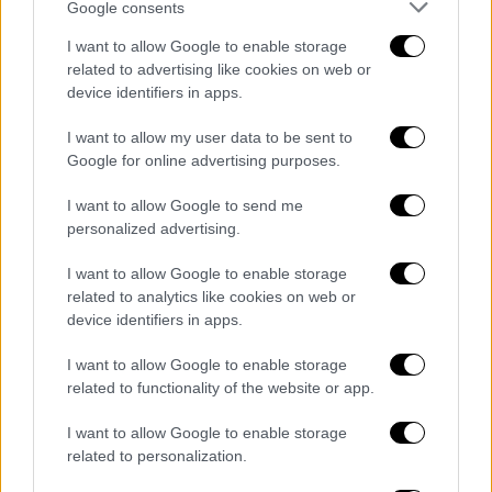
media της ΕΡΤ:
Οι δύο παρουσιαστές
Google consents
«τραβούν κουπί» – στην κυριολεξία – πάνω
I want to allow Google to enable storage
σε έναν φουσκωτό μονόκερο
, σε μια
related to advertising like cookies on web or
χιουμοριστική μεταφορά για την πλοήγηση
device identifiers in apps.
μέσα στον… ωκεανό της καθημερινότητας.
I want to allow my user data to be sent to
Google for online advertising purposes.
I want to allow Google to send me
personalized advertising.
I want to allow Google to enable storage
related to analytics like cookies on web or
device identifiers in apps.
I want to allow Google to enable storage
related to functionality of the website or app.
I want to allow Google to enable storage
related to personalization.
View this post on Instagram