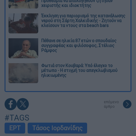
Προθεσμία να απολογηθούν ζήτησαν
χειριστής και ιδιοκτήτης
Έκκληση για περιορισμό της κατανάλωσης
νερού στη Σάρτη Χαλκιδικής - Ζητούν να
κλείσουν τα ντους στα beach bars
Πέθανε σε ηλικία 87 ετών ο σπουδαίος
συγγραφέας και φιλόσοφος, Στέλιος
Ράμφος
Φωτιά στον Κουβαρά: Υπό έλεγχο το
μέτωπο - Η στιγμή του απεγκλωβισμού
ηλικιωμένης
επόμενο
άρθρο
#TAGS
ΕΡΤ
Τάσος Ιορδανίδης