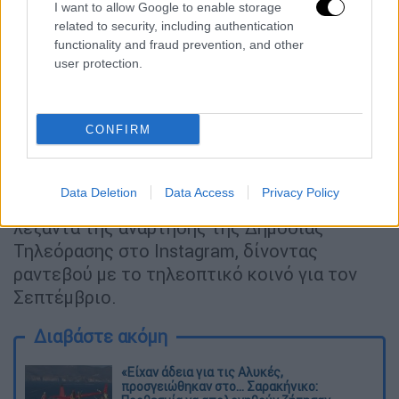
I want to allow Google to enable storage
related to security, including authentication
functionality and fraud prevention, and other
user protection.
CONFIRM
«
Η Ζωή Κρονάκη και ο Τάσος Ιορδανίδης
επιστρέφουν για να συνεχίσουν να κάνουν τα
Data Deletion
Data Access
Privacy Policy
Σαββατοκύριακά μας καλύτερα!
», αναφέρει η
λεζάντα της ανάρτησης της Δημόσιας
Τηλεόρασης στο Instagram, δίνοντας
ραντεβού με το τηλεοπτικό κοινό για τον
Σεπτέμβριο.
Διαβάστε ακόμη
«Είχαν άδεια για τις Αλυκές,
προσγειώθηκαν στο... Σαρακήνικο: