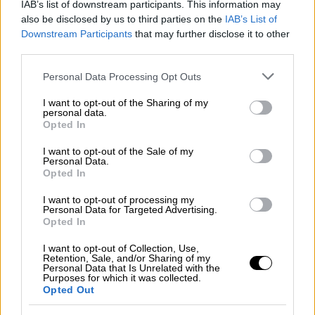
IAB’s list of downstream participants. This information may
OPEN έπειτα από οκτώ χρόνια - Η
also be disclosed by us to third parties on the
IAB’s List of
ανάρτηση στα social media
Downstream Participants
that may further disclose it to other
third parties.
Please note that this website/app uses one or more Google
Personal Data Processing Opt Outs
services and may gather and store information including but
Η επίσημη ανακοίνωση
not limited to your visit or usage behaviour. You may click to
I want to opt-out of the Sharing of my
personal data.
grant or deny consent to Google and its third-party tags to
Opted In
Η πρωινή ζώνη του Σαββατοκύριακου στην
use your data for below specified purposes in below Google
ΕΡΤ1 α
ποδείχθηκε ιδιαίτερα αγαπητή στο
consent section.
I want to opt-out of the Sale of my
Personal Data.
κοινό, με το δίδυμο των παρουσιαστών να
Opted In
φέρνει έναν φρέσκο αέρα ενημέρωσης και
ψυχαγωγίας
. Έτσι, από τον Σεπτέμβριο, η
I want to opt-out of processing my
Personal Data for Targeted Advertising.
εκπομπή επανέρχεται δυναμικά με νέα
Opted In
θεματολογία, καλεσμένους και – όπως
I want to opt-out of Collection, Use,
φαίνεται – χιούμορ.
Retention, Sale, and/or Sharing of my
Personal Data that Is Unrelated with the
Purposes for which it was collected.
Χαρακτηριστικό είναι το νέο trailer της
Opted Out
εκπομπής που κυκλοφόρησε στα social