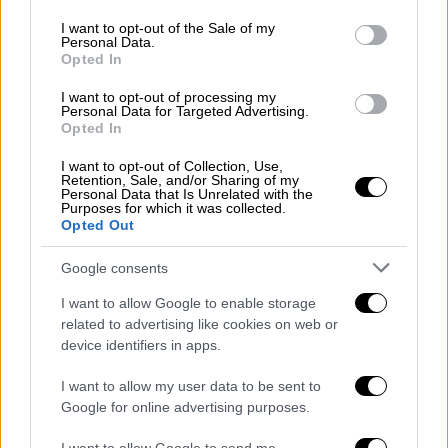
use your data for below specified purposes in below Google
consent section.
I want to opt-out of the Sale of my
Personal Data.
Opted In
I want to opt-out of processing my
Personal Data for Targeted Advertising.
Αθλητισμός
|
03.08.2026 14:20
Opted In
Η κλήρωση του ΟΦΗ στα playoffs του
Europa League: Με Μακάμπι Τελ Αβίβ ή
I want to opt-out of Collection, Use,
Retention, Sale, and/or Sharing of my
ΤΣΣΚΑ Σόφιας οι Κρητικοί
Personal Data that Is Unrelated with the
Purposes for which it was collected.
Opted Out
Ο ΟΦΗ έχει εξασφαλισμένη παρουσία σε
League Phase
Google consents
I want to allow Google to enable storage
related to advertising like cookies on web or
device identifiers in apps.
I want to allow my user data to be sent to
Google for online advertising purposes.