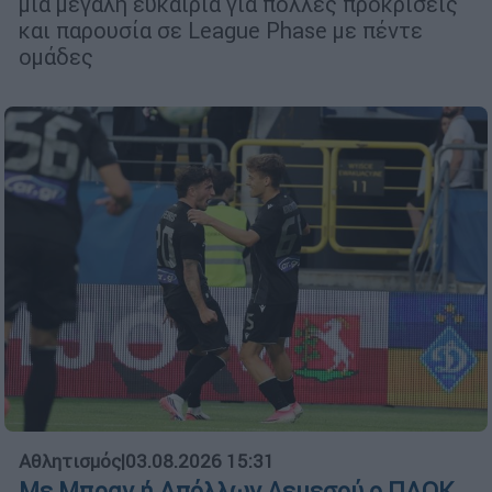
μια μεγάλη ευκαιρία για πολλές προκρίσεις
και παρουσία σε League Phase με πέντε
ομάδες
Αθλητισμός
|
03.08.2026 15:31
Με Μπραν ή Απόλλων Λεμεσού ο ΠΑΟΚ