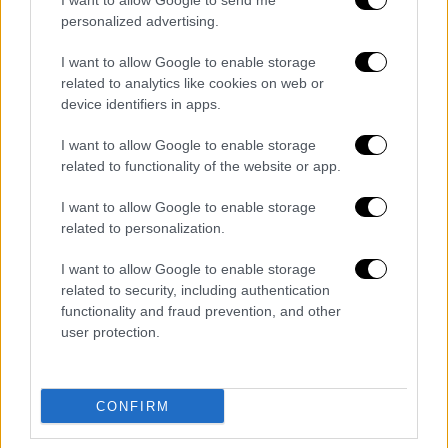
I want to allow Google to send me
personalized advertising.
I want to allow Google to enable storage
related to analytics like cookies on web or
device identifiers in apps.
I want to allow Google to enable storage
related to functionality of the website or app.
Αθλητισμός
|
03.08.2026 14:18
Η κλήρωση του ΠΑΟΚ στα playoffs του
I want to allow Google to enable storage
Europa League: Με Λέφσκι Σόφιας ή
related to personalization.
Καϊράτ ο Δικέφαλος
I want to allow Google to enable storage
Ο Δικέφαλος θα πρέπει να ξεπεράσει πρώτα
related to security, including authentication
το εμπόδιο της Άντερλεχτ
functionality and fraud prevention, and other
user protection.
περισσότερα άρθρα
CONFIRM
ΑΛΛΑ #TAGS