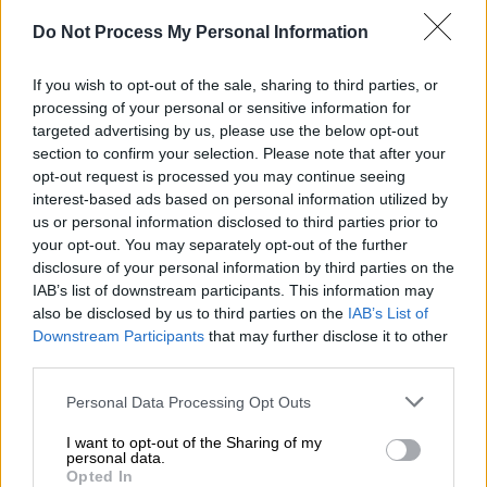
Αθλητισμός
|
03.08.2026 15:00
Do Not Process My Personal Information
Η κλήρωση του Παναθηναϊκού στα
playoffs του Conference League: Με
If you wish to opt-out of the sale, sharing to third parties, or
Χράντετς Κράλοβε ή Μπεσίκτας οι
processing of your personal or sensitive information for
Πράσινοι
targeted advertising by us, please use the below opt-out
section to confirm your selection. Please note that after your
Οι Πράσινοι θα πρέπει να ξεπεράσουν το
opt-out request is processed you may continue seeing
εμπόδιο της ΤΣΣΚΑ Σόφιας 1948 στον 3ο
interest-based ads based on personal information utilized by
προκριματικό πριν από τα playoffs
us or personal information disclosed to third parties prior to
your opt-out. You may separately opt-out of the further
disclosure of your personal information by third parties on the
IAB’s list of downstream participants. This information may
also be disclosed by us to third parties on the
IAB’s List of
Downstream Participants
that may further disclose it to other
third parties.
Please note that this website/app uses one or more Google
Personal Data Processing Opt Outs
services and may gather and store information including but
not limited to your visit or usage behaviour. You may click to
I want to opt-out of the Sharing of my
personal data.
grant or deny consent to Google and its third-party tags to
Opted In