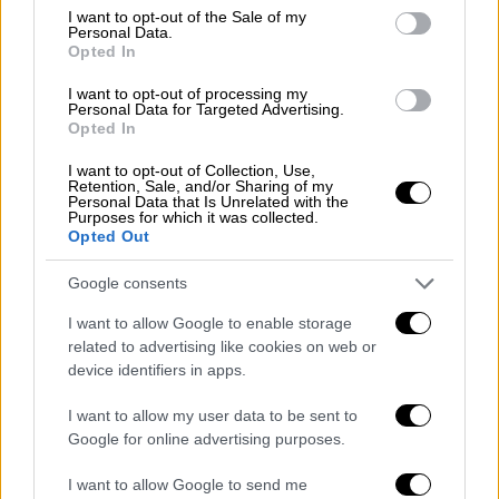
consent section.
I want to opt-out of the Sale of my
Personal Data.
Opted In
I want to opt-out of processing my
Κόσμος
|
02.06.2023 23:00
Personal Data for Targeted Advertising.
Τουρκία: Στην Άγκυρα ο Στόλτενμπεργκ
Opted In
για την ορκωμοσία του Ερντογάν
I want to opt-out of Collection, Use,
Retention, Sale, and/or Sharing of my
Ο γενικός γραμματέας του ΝΑΤΟ θα
Personal Data that Is Unrelated with the
Purposes for which it was collected.
βρίσκεται στην Άγκυρα το Σάββατο
Opted Out
Google consents
I want to allow Google to enable storage
related to advertising like cookies on web or
device identifiers in apps.
I want to allow my user data to be sent to
Google for online advertising purposes.
I want to allow Google to send me