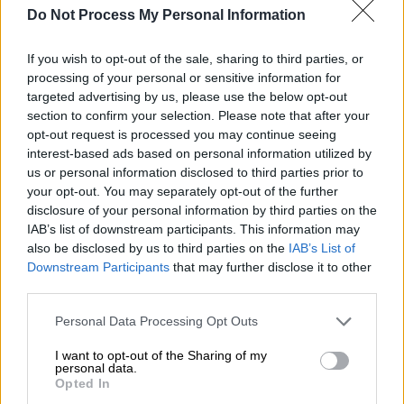
Do Not Process My Personal Information
Αθλητισμός
|
02.06.2023 23:11
If you wish to opt-out of the sale, sharing to third parties, or
Τρομερό παγκόσμιο ρεκόρ απ' την
processing of your personal or sensitive information for
καταπληκτική Κίπιεγκον στα 1.500 μ.
targeted advertising by us, please use the below opt-out
section to confirm your selection. Please note that after your
Η Κενυάτισσα δρομέας έσπασε το ρεκόρ
opt-out request is processed you may continue seeing
που κρατούσε η Ντιμπάμπα απ' το 2015
interest-based ads based on personal information utilized by
us or personal information disclosed to third parties prior to
your opt-out. You may separately opt-out of the further
disclosure of your personal information by third parties on the
IAB’s list of downstream participants. This information may
also be disclosed by us to third parties on the
IAB’s List of
Downstream Participants
that may further disclose it to other
third parties.
Please note that this website/app uses one or more Google
Personal Data Processing Opt Outs
services and may gather and store information including but
not limited to your visit or usage behaviour. You may click to
I want to opt-out of the Sharing of my
personal data.
grant or deny consent to Google and its third-party tags to
Opted In
use your data for below specified purposes in below Google