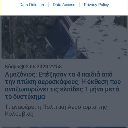
Data Deletion
Data Access
Privacy Policy
Κόσμος
|
02.06.2023 22:58
Αμαζόνιος: Επέζησαν τα 4 παιδιά από
την πτώση αεροσκάφους; Η έκθεση που
αναζωπυρώνει τις ελπίδες 1 μήνα μετά
το δυστύχημα
Τι αναφέρει η Πολιτική Αεροπορία της
Κολομβίας