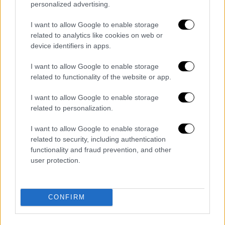
personalized advertising.
I want to allow Google to enable storage
related to analytics like cookies on web or
device identifiers in apps.
Πολιτικό Παρασκήνιο
|
02.06.2023 23:00
I want to allow Google to enable storage
«Νέο αντάρτικο γεννιέται» – Πώς την
related to functionality of the website or app.
πάτησε (πάλι) έτσι ο Κωνσταντίνος
I want to allow Google to enable storage
Μπογδάνος; Τι δουλειά έχει ο ΔΣΕ στον
related to personalization.
πατριωτικό συνασπισμό;
I want to allow Google to enable storage
Είναι κάποιες μέρες που όλα πάνε στραβά -
related to security, including authentication
αυτό φαίνεται να συμβαίνει τον τελευταίο
functionality and fraud prevention, and other
(αρκετό) καιρό με τον πατριώτη πολιτικό
user protection.
CONFIRM