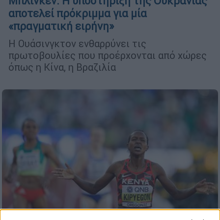
Μπλίνκεν: Η υποστήριξη της Ουκρανίας
αποτελεί πρόκριμμα για μία
«πραγματική ειρήνη»
Η Ουάσινγκτον ενθαρρύνει τις
πρωτοβουλίες που προέρχονται από χώρες
όπως η Κίνα, η Βραζιλία