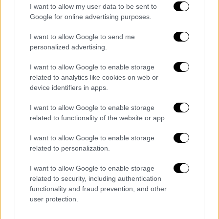
I want to allow my user data to be sent to
Google for online advertising purposes.
I want to allow Google to send me
personalized advertising.
I want to allow Google to enable storage
related to analytics like cookies on web or
device identifiers in apps.
I want to allow Google to enable storage
related to functionality of the website or app.
Αθλητισμός
|
03.08.2026 13:10
Η κλήρωση της ΑΕΚ στα playoffs του
I want to allow Google to enable storage
Champions League: Με Λέφσκι Σόφιας ή
related to personalization.
Καϊράτ Αλμάτι η Ένωση
I want to allow Google to enable storage
Βατός ο δρόμος της ΑΕΚ για τη League
related to security, including authentication
Phase
functionality and fraud prevention, and other
user protection.