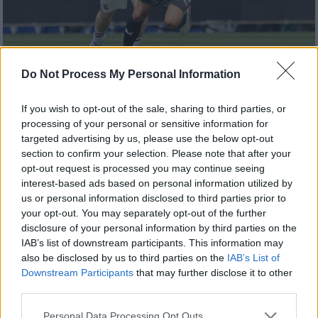
Do Not Process My Personal Information
Αθλητισμός
|
03.08.2026 14:20
If you wish to opt-out of the sale, sharing to third parties, or
Η κλήρωση του ΟΦΗ στα playoffs του
processing of your personal or sensitive information for
Europa League: Με Μακάμπι Τελ Αβίβ ή
targeted advertising by us, please use the below opt-out
ΤΣΣΚΑ Σόφιας οι Κρητικοί
section to confirm your selection. Please note that after your
opt-out request is processed you may continue seeing
Ο ΟΦΗ έχει εξασφαλισμένη παρουσία σε
interest-based ads based on personal information utilized by
League Phase
us or personal information disclosed to third parties prior to
your opt-out. You may separately opt-out of the further
disclosure of your personal information by third parties on the
IAB’s list of downstream participants. This information may
also be disclosed by us to third parties on the
IAB’s List of
Downstream Participants
that may further disclose it to other
third parties.
Please note that this website/app uses one or more Google
Personal Data Processing Opt Outs