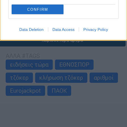
CONFIRM
Data Deletion
Data Access
Privacy Policy
περισσότερα άρθρα
ΑΛΛΑ #TAGS
ειδήσεις τώρα
ΕΘΝΟΣΠΟΡ
τζόκερ
κλήρωση τζόκερ
αριθμοί
Eurojackpot
ΠΑΟΚ