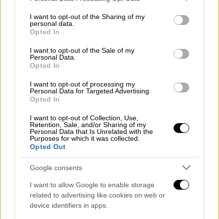
services and may gather and store information including but
not limited to your visit or usage behaviour. You may click to
I want to opt-out of the Sharing of my
personal data.
grant or deny consent to Google and its third-party tags to
Opted In
use your data for below specified purposes in below Google
consent section.
I want to opt-out of the Sale of my
Personal Data.
Opted In
I want to opt-out of processing my
Personal Data for Targeted Advertising.
Αθλητισμός
|
03.08.2026 14:18
Opted In
Η κλήρωση του ΠΑΟΚ στα playoffs του
Europa League: Με Λέφσκι Σόφιας ή
I want to opt-out of Collection, Use,
Retention, Sale, and/or Sharing of my
Καϊράτ ο Δικέφαλος
Personal Data that Is Unrelated with the
Purposes for which it was collected.
Opted Out
Ο Δικέφαλος θα πρέπει να ξεπεράσει πρώτα
το εμπόδιο της Άντερλεχτ
Google consents
I want to allow Google to enable storage
related to advertising like cookies on web or
device identifiers in apps.