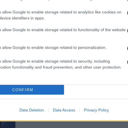
στην κα Μπακογιάννη»
o allow Google to enable storage related to analytics like cookies on
Υπενθυμίζεται ότι η ανάρτηση έγραφε
evice identifiers in apps.
πως «η Ντόρα Μπακογιάννη καλό θα
ήταν να φάει κανένα σοκολατάκι και
o allow Google to enable storage related to functionality of the website
να παίξει με τα εγγονάκια της»
o allow Google to enable storage related to personalization.
o allow Google to enable storage related to security, including
cation functionality and fraud prevention, and other user protection.
Πολιτικό Παρασκήνιο
|
19.04.2026 09:40
Λαζαρίδης: Έκανε retweet
ανάρτηση περί «φοβικής
CONFIRM
κυβέρνησης»
«Πυρά» Λαζαρίδη προς την κυβέρνηση
μετά την παραίτησή του
Data Deletion
Data Access
Privacy Policy