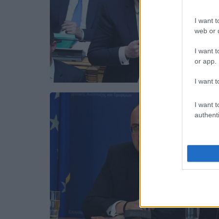
I want t
web or d
I want t
or app.
I want t
I want t
authenti