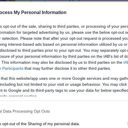
το retweet για την Ντόρα
Μπακογιάννη - «Άδειασμα» από
ocess My Personal Information
Μαξίμου
to opt-out of the sale, sharing to third parties, or processing of your per
«Σε διαφορετική περίπτωση θα
formation for targeted advertising by us, please use the below opt-out s
υπήρχε περαιτέρω ζήτημα» είπε ο
r selection. Please note that after your opt-out request is processed y
Παύλος Μαρινάκης
eing interest-based ads based on personal information utilized by us or
disclosed to third parties prior to your opt-out. You may separately opt-
losure of your personal information by third parties on the IAB’s list of
Κε
. This information may also be disclosed by us to third parties on the
IA
Κ
Πολιτική
|
20.04.2026 06:24
Participants
that may further disclose it to other third parties.
0
Επιχείρηση «γαλάζιας»
 that this website/app uses one or more Google services and may gath
συσπείρωσης: Οι ζυμώσεις, τα
including but not limited to your visit or usage behaviour. You may click 
επόμενα ραντεβού και η
 to Google and its third-party tags to use your data for below specifi
προσπάθεια για αλλαγή ατζέντας
ogle consent section.
ΑΠ
Ζόρικος μήνας αποδεικνύεται ο
l Data Processing Opt Outs
Μ
Απρίλιος για την κυβέρνηση, που έχει
βρεθεί αντιμέτωπη με πολλαπλά
Α
o opt-out of the Sharing of my personal data.
ανοιχτά μέτωπα