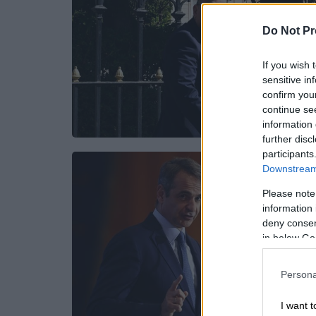
Do Not Pr
If you wish 
sensitive in
confirm you
continue se
information 
further disc
participants
Downstream 
Please note
information 
deny consent
in below Go
Persona
I want t