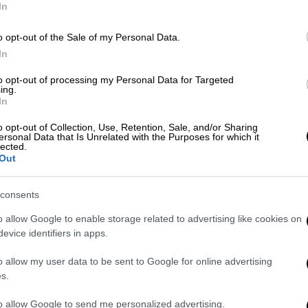
In
o opt-out of the Sale of my Personal Data.
Ώρ
X-RAY
|
20.04.2026 06:00
In
Ώ
Το εικοσαήμερο φιάσκο με τον
to opt-out of processing my Personal Data for Targeted
Λαζαρίδη, οι δημοσκοπήσεις που
ing.
In
αποτύπωσαν την δυσαρέσκεια και
η παρέμβαση της Ντόρας που
o opt-out of Collection, Use, Retention, Sale, and/or Sharing
Δε
ersonal Data that Is Unrelated with the Purposes for which it
«καθάρισε» την ιστορία
lected.
Δ
Out
Η σύμπτωση Ανδρουλάκη και
Αχτσιόγλου στην Βαρκελώνη και το
consents
κόμμα Τσίπρα που ζεσταίνει μηχανές
o allow Google to enable storage related to advertising like cookies on
ΑΠ
evice identifiers in apps.
Ο
Πολιτική
|
19.04.2026 21:36
o allow my user data to be sent to Google for online advertising
δ
Εκνευρισμός για το retweet
s.
Λαζαρίδη: «Σεξιστική επίθεση και
ηλικιακός ρατσισμός απέναντι
to allow Google to send me personalized advertising.