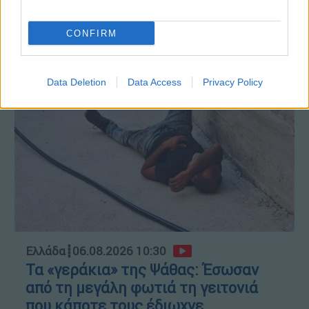
ΑΥΤΟ ΤΟ ΔΙΑΒΑΣΕΣ;
CONFIRM
Κώστας Ασημακόπουλος
Data Deletion
Data Access
Privacy Policy
Ελλάδα
┋
06.08.2026 10:30
Τα «γεράκια» της Ψάθας: Έσωσαν
από τη μεγάλη φωτιά τη γειτονιά
που κάποτε τους έδιωχνε