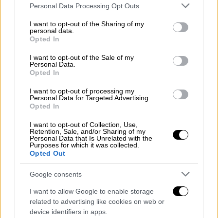
Please note that this website/app uses one or more Google
Personal Data Processing Opt Outs
services and may gather and store information including but
not limited to your visit or usage behaviour. You may click to
I want to opt-out of the Sharing of my
personal data.
grant or deny consent to Google and its third-party tags to
Opted In
use your data for below specified purposes in below Google
consent section.
I want to opt-out of the Sale of my
Personal Data.
Opted In
I want to opt-out of processing my
Personal Data for Targeted Advertising.
Opted In
I want to opt-out of Collection, Use,
Retention, Sale, and/or Sharing of my
Personal Data that Is Unrelated with the
Purposes for which it was collected.
POPULAR VIDEOS
Opted Out
Google consents
Κεντρικό...
|
07.08.2026 19:53
I want to allow Google to enable storage
Κεντρικό δελτίο ειδήσεων 07/08/2026
related to advertising like cookies on web or
device identifiers in apps.