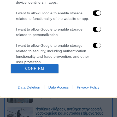
device identifiers in apps.
I want to allow Google to enable storage
related to functionality of the website or app.
I want to allow Google to enable storage
related to personalization.
1572001_panoutsos-diorismos-ert.jpg
I want to allow Google to enable storage
related to security, including authentication
Διαβάστε ακόμη
functionality and fraud prevention, and other
user protection.
Εκτελέσεις, συλλήψεις και νέοι
CONFIRM
περιορισμοί: Το Ιράν σκληραίνει τη γραμμή
στο εσωτερικό εν μέσω πολέμου
Data Deletion
Data Access
Privacy Policy
Η πρώτη δήλωση της οικογένειας της
38χρονης Βρετανίδας που δολοφονήθηκε
στην Κυψέλη
Ντύθηκε «Χάρος», ανέβηκε στην οροφή
νοσοκομείου και κοιτούσε επίμονα τους