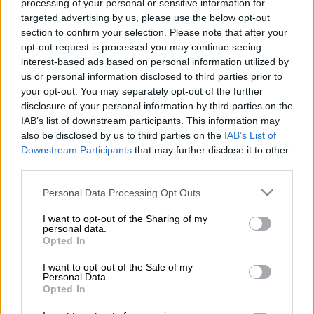
processing of your personal or sensitive information for
Ο Αντώνης Πανούτσος
επιστρέφει στη
targeted advertising by us, please use the below opt-out
δημόσια τηλεόραση, ως μετακλητός
section to confirm your selection. Please note that after your
υπάλληλος, με προορισμό την «Αθλητική
opt-out request is processed you may continue seeing
Κυριακή»
, την οποία παρουσίαζε και στον
interest-based ads based on personal information utilized by
us or personal information disclosed to third parties prior to
παρελθόν από κοινού με τον
Αντώνη
your opt-out. You may separately opt-out of the further
Καρπετόπουλο
. Ο ίδιος μέσα από το
disclosure of your personal information by third parties on the
προσωπικό του προφίλ στο
IAB’s list of downstream participants. This information may
Facebook επιχείρησε να απαντήσει στις
also be disclosed by us to third parties on the
IAB’s List of
Downstream Participants
that may further disclose it to other
επικρίσεις για τον διορισμό του στην ΕΡΤ.
third parties.
Αναλυτικά η ανάρτησή του:
Please note that this website/app uses one or more Google
Personal Data Processing Opt Outs
services and may gather and store information including but
«Ξεκίνησα το 1969 σαν βοηθός του Σπύρου
not limited to your visit or usage behaviour. You may click to
I want to opt-out of the Sharing of my
Φαναριώτη στα Σημερινά. Έχω δουλέψει
personal data.
grant or deny consent to Google and its third-party tags to
Opted In
στην ΕΡΤ δύο φορές. Στην μία από τις δύο
use your data for below specified purposes in below Google
consent section.
το 2002 όταν κάναμε το Tora, tora, tora την
I want to opt-out of the Sale of my
Personal Data.
εκπομπή για το Παγκόσμιο Κύπελλο που την
Opted In
θυμούνται ακόμα και σήμερα. Έχω δουλέψει