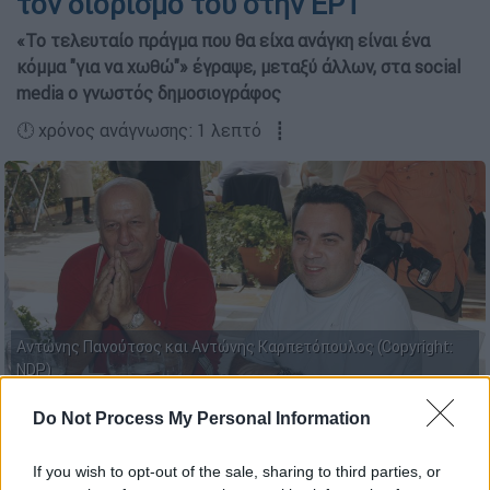
τον διορισμό του στην ΕΡΤ
«Το τελευταίο πράγμα που θα είχα ανάγκη είναι ένα
κόμμα "για να χωθώ"» έγραψε, μεταξύ άλλων, στα social
media ο γνωστός δημοσιογράφος
🕛 χρόνος ανάγνωσης: 1 λεπτό ┋
Αντώνης Πανούτσος και Αντώνης Καρπετόπουλος (Copyright:
NDP)
Do Not Process My Personal Information
Προσθέστε το ΕΘΝΟΣ στη Google
If you wish to opt-out of the sale, sharing to third parties, or