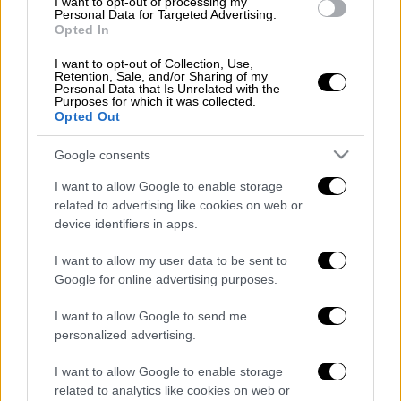
I want to opt-out of processing my
στα μισά και βάλε ελληνικά Μέσα.
Personal Data for Targeted Advertising.
Περιλαμβανομένου του ΔΟΛ, του Mega του
Opted In
Σκάι και του Alpha.
Το τελευταίο λοιπόν
I want to opt-out of Collection, Use,
πράγμα που θα είχα ανάγκη είναι ένα κόμμα
Retention, Sale, and/or Sharing of my
Personal Data that Is Unrelated with the
"για να χωθώ"
.
Purposes for which it was collected.
Opted Out
Η Ελλάδα έχει ανάγκη από μια δημόσια
Google consents
τηλεόραση η οποία θα καλύπτει το κενό που
αφήνουν τα ιδιωτικά κανάλια που δεν
I want to allow Google to enable storage
related to advertising like cookies on web or
μπορούν να βγουν οικονομικά για εκπομπές
device identifiers in apps.
και θέματα που δεν φέρνουν διαφήμιση.
Μετά από τόσα χρόνια δουλειάς,
I want to allow my user data to be sent to
γνωρίζοντας όλο τον κόσμο, πιστεύω ότι θα
Google for online advertising purposes.
το καταφέρουμε
».
I want to allow Google to send me
personalized advertising.
I want to allow Google to enable storage
related to analytics like cookies on web or