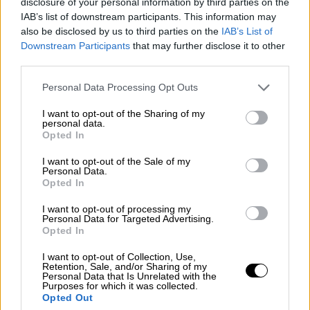
disclosure of your personal information by third parties on the
IAB’s list of downstream participants. This information may
also be disclosed by us to third parties on the
IAB’s List of
Downstream Participants
that may further disclose it to other
third parties.
Please note that this website/app uses one or more Google
Personal Data Processing Opt Outs
services and may gather and store information including but
not limited to your visit or usage behaviour. You may click to
I want to opt-out of the Sharing of my
personal data.
grant or deny consent to Google and its third-party tags to
Opted In
use your data for below specified purposes in below Google
consent section.
I want to opt-out of the Sale of my
Personal Data.
Opted In
I want to opt-out of processing my
Personal Data for Targeted Advertising.
Opted In
Lifestyle
|
23.07.2026 13:20
I want to opt-out of Collection, Use,
Σελένα Γκόμεζ: Το συγκινητικό μήνυμα
Retention, Sale, and/or Sharing of my
Personal Data that Is Unrelated with the
για τα 34α γενέθλιά της και η έκπληξη
Purposes for which it was collected.
Opted Out
από τον σύζυγό της