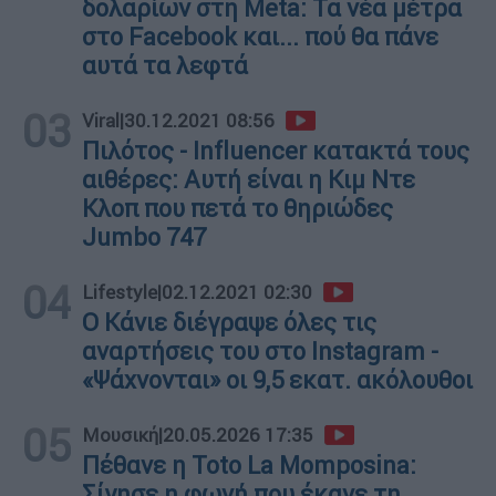
δολαρίων στη Meta: Τα νέα μέτρα
στο Facebook και... πού θα πάνε
αυτά τα λεφτά
03
Viral
|
30.12.2021 08:56
Πιλότος - Influencer κατακτά τους
αιθέρες: Αυτή είναι η Κιμ Ντε
Κλοπ που πετά το θηριώδες
Jumbo 747
04
Lifestyle
|
02.12.2021 02:30
Ο Κάνιε διέγραψε όλες τις
αναρτήσεις του στο Instagram -
«Ψάχνονται» οι 9,5 εκατ. ακόλουθοι
05
Μουσική
|
20.05.2026 17:35
Πέθανε η Toto La Momposina:
Σίγησε η φωνή που έκανε τη