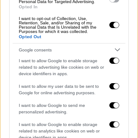
Personal Data for Targeted Advertising.
Opted In
I want to opt-out of Collection, Use,
Retention, Sale, and/or Sharing of my
Personal Data that Is Unrelated with the
Purposes for which it was collected.
Opted Out
Google consents
I want to allow Google to enable storage
related to advertising like cookies on web or
device identifiers in apps.
I want to allow my user data to be sent to
Ελλάδα
|
12.05.2026 12:16
Google for online advertising purposes.
Χωρίς νερό για σχεδόν ένα 24ωρο Νέα
I want to allow Google to send me
Μάκρη και Μαραθώνας - Διακοπή και
personalized advertising.
στην Αγία Παρασκευή
I want to allow Google to enable storage
Κλειστά σχολεία την Τετάρτη στον δήμο
related to analytics like cookies on web or
Μαραθώνος - Προβλήματα με την πίεση ή
device identifiers in apps.