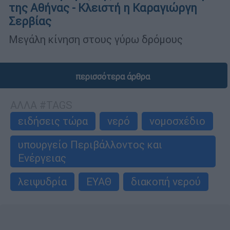
της Αθήνας - Κλειστή η Καραγιώργη
Σερβίας
Μεγάλη κίνηση στους γύρω δρόμους
περισσότερα άρθρα
ΑΛΛΑ #TAGS
ειδήσεις τώρα
νερό
νομοσχέδιο
υπουργείο Περιβάλλοντος και
Ενέργειας
λειψυδρία
ΕΥΑΘ
διακοπή νερού