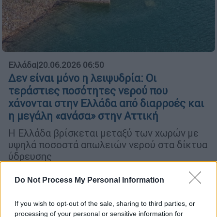
Ελλάδα
|
20.06.2026 06:50
Δεν είναι μόνο η λειψυδρία: Οι
τεράστιες ποσότητες νερού που
χάνονται στην Ελλάδα από διαρροές και
η μεγάλη «ανάσα» στην Αττική
Η Ελλάδα βρίσκεται μεταξύ των χωρών με
υψηλά ποσοστά απωλειών νερού στα δίκτυα
ύδρευσης
Do Not Process My Personal Information
If you wish to opt-out of the sale, sharing to third parties, or
processing of your personal or sensitive information for