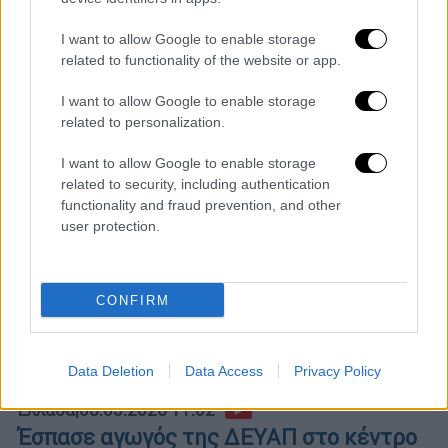
και ολική διακοπή στον δήμο Ραφήνας -
Πικερμίου, Νταού Πεντέλης και Γλυκά Νερά
I want to allow Google to enable storage
related to functionality of the website or app.
I want to allow Google to enable storage
related to personalization.
I want to allow Google to enable storage
related to security, including authentication
functionality and fraud prevention, and other
user protection.
CONFIRM
Data Deletion
Data Access
Privacy Policy
Ελλάδα
|
08.05.2026 11:02
Έσπασε αγωγός της ΔΕΥΑΠ στο κέντρο