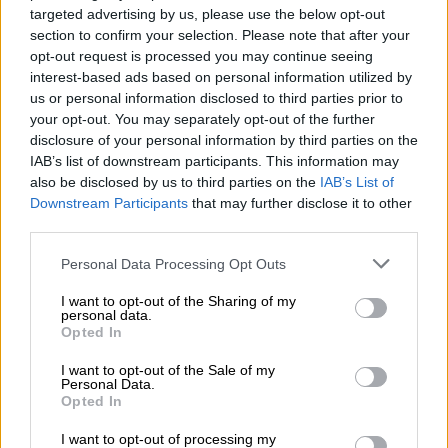
targeted advertising by us, please use the below opt-out
section to confirm your selection. Please note that after your
opt-out request is processed you may continue seeing
interest-based ads based on personal information utilized by
us or personal information disclosed to third parties prior to
your opt-out. You may separately opt-out of the further
disclosure of your personal information by third parties on the
IAB’s list of downstream participants. This information may
also be disclosed by us to third parties on the
IAB’s List of
Downstream Participants
that may further disclose it to other
third parties.
Ελλάδα
|
06.06.2026 23:09
Please note that this website/app uses one or more Google
Personal Data Processing Opt Outs
Ξαφνική διακοπή νερού στον Πειραιά:
services and may gather and store information including but
Ποιες περιοχές επηρεάζονται και από
not limited to your visit or usage behaviour. You may click to
I want to opt-out of the Sharing of my
personal data.
πότε - Η ανακοίνωση της ΕΥΔΑΠ
grant or deny consent to Google and its third-party tags to
Opted In
use your data for below specified purposes in below Google
Τι αναφέρει η ΕΥΔΑΠ για τη διακοπή νερού
consent section.
I want to opt-out of the Sale of my
στον Πειραιά
Personal Data.
Opted In
I want to opt-out of processing my