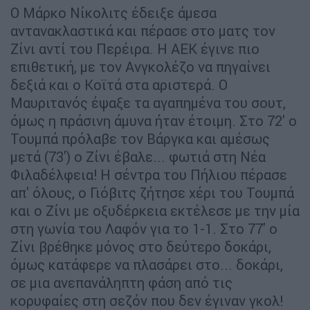
Ο Μάρκο Νίκολιτς έδειξε άμεσα
αντανακλαστικά και πέρασε στο ματς τον
Ζίνι αντί του Περέιρα. Η ΑΕΚ έγινε πιο
επιθετική, με τον Ανγκολέζο να πηγαίνει
δεξιά και ο Κοϊτά στα αριστερά. Ο
Μαυριτανός έψαξε τα αγαπημένα του σουτ,
όμως η πράσινη άμυνα ήταν έτοιμη. Στο 72' ο
Τουμπά πρόλαβε τον Βάργκα και αμέσως
μετά (73') ο Ζίνι έβαλε... φωτιά στη Νέα
Φιλαδέλφεια! Η σέντρα του Πήλιου πέρασε
απ' όλους, ο Γιόβιτς ζήτησε χέρι του Τουμπά
και ο Ζίνι με οξυδέρκεια εκτέλεσε με την μία
στη γωνία του Λαφόν για το 1-1. Στο 77' ο
Ζίνι βρέθηκε μόνος στο δεύτερο δοκάρι,
όμως κατάφερε να πλασάρει στο... δοκάρι,
σε μια ανεπανάληπτη φάση από τις
κορυφαίες στη σεζόν που δεν έγιναν γκολ!