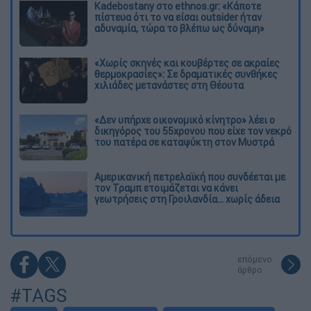
Kadebostany στο ethnos.gr: «Κάποτε
πίστευα ότι το να είσαι outsider ήταν
αδυναμία, τώρα το βλέπω ως δύναμη»
«Χωρίς σκηνές και κουβέρτες σε ακραίες
θερμοκρασίες»: Σε δραματικές συνθήκες
χιλιάδες μετανάστες στη Θέουτα
«Δεν υπήρχε οικονομικό κίνητρο» λέει ο
δικηγόρος του 55χρονου που είχε τον νεκρό
του πατέρα σε καταψύκτη στον Μυστρά
Αμερικανική πετρελαϊκή που συνδέεται με
τον Τραμπ ετοιμάζεται να κάνει
γεωτρήσεις στη Γροιλανδία... χωρίς άδεια
επόμενο
άρθρο
#TAGS