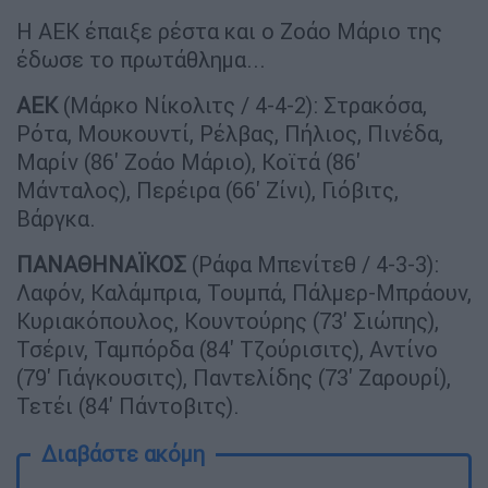
Η ΑΕΚ έπαιξε ρέστα και ο Ζοάο Μάριο της
έδωσε το πρωτάθλημα...
ΑΕΚ
(Μάρκο Νίκολιτς / 4-4-2): Στρακόσα,
Ρότα, Μουκουντί, Ρέλβας, Πήλιος, Πινέδα,
Μαρίν (86' Ζοάο Μάριο), Κοϊτά (86'
Μάνταλος), Περέιρα (66' Ζίνι), Γιόβιτς,
Βάργκα.
ΠΑΝΑΘΗΝΑΪΚΟΣ
(Ράφα Μπενίτεθ / 4-3-3):
Λαφόν, Καλάμπρια, Τουμπά, Πάλμερ-Μπράουν,
Κυριακόπουλος, Κουντούρης (73' Σιώπης),
Τσέριν, Ταμπόρδα (84' Τζούρισιτς), Αντίνο
(79' Γιάγκουσιτς), Παντελίδης (73' Ζαρουρί),
Τετέι (84' Πάντοβιτς).
Διαβάστε ακόμη