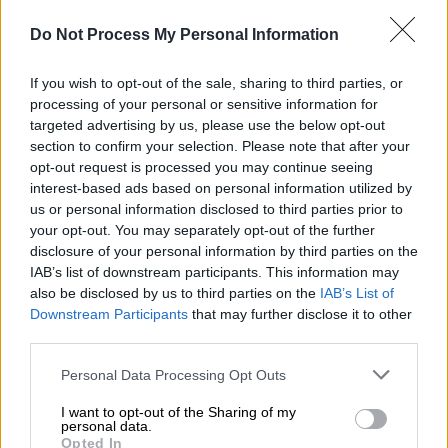
που άλλαξε το σύστημα από τριάδα στην
Do Not Process My Personal Information
άμυνα σε 4-2-3-1. Οι Λαφόν, Καλάμπρια,
Τουμπά, Πάλμερ-Μπράουν, Κυριακόπουλος
If you wish to opt-out of the sale, sharing to third parties, or
πίσω, ως «10άρι» ο Ταμπόρδα μπροστά από
processing of your personal or sensitive information for
Κουντούρη και Τσέριν, ο Παντελίδης δεξιά
targeted advertising by us, please use the below opt-out
και ο Αντίνο αριστερά, πλαισιώνοντας τον
section to confirm your selection. Please note that after your
Τετέι.
opt-out request is processed you may continue seeing
interest-based ads based on personal information utilized by
Η πρώτη στιγμή του αθηναϊκού ντέρμπι
us or personal information disclosed to third parties prior to
your opt-out. You may separately opt-out of the further
ανήκε στον Παναθηναϊκό. Ο Κυριακόπουλος
disclosure of your personal information by third parties on the
σέντραρε, η μπάλα πέρασε από τον Τετέι και
IAB’s list of downstream participants. This information may
τους αμυντικούς της ΑΕΚ, ο Παντελίδης
also be disclosed by us to third parties on the
IAB’s List of
«όπλισε» από κοντά και ο Στρακόσα
Downstream Participants
that may further disclose it to other
third parties.
μπλόκαρε στο 6'. Αμέσως μετά, ο Κοϊτα
έκανε την κούρσα και το σουτ στη γωνία του
Please note that this website/app uses one or more Google
Personal Data Processing Opt Outs
Λαφόν που έδιωξε με υπερένταση σε
services and may gather and store information including but
not limited to your visit or usage behaviour. You may click to
I want to opt-out of the Sharing of my
κόρνερ.
personal data.
grant or deny consent to Google and its third-party tags to
Opted In