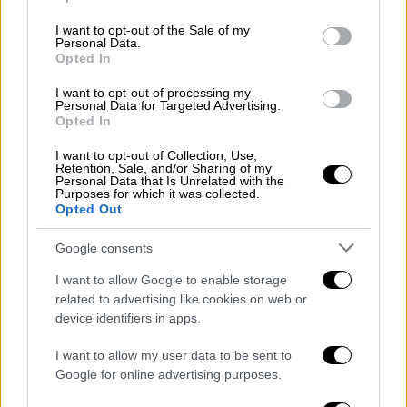
use your data for below specified purposes in below Google
Οι «πράσινοι» μπήκαν καλά, ο Πινέδα και ο
consent section.
I want to opt-out of the Sale of my
Κουντούρης ήταν... χάρμα στον άξονα για
Personal Data.
κάθε ομάδα και η μπάλα πήγαινε «πάνω-
Opted In
κάτω». Όμως, οι «καθαρές» ευκαιρίες ήταν
I want to opt-out of processing my
ελάχιστες, παρά τις στατικές εκτελέσεις
Personal Data for Targeted Advertising.
Opted In
(φάουλ ή κόρνερ) του Μαρίν και τις
ενέργειες του Τετέι. Στο 21' ο Περέιρα
I want to opt-out of Collection, Use,
Retention, Sale, and/or Sharing of my
απέφυγε δυο αντιπάλους στα όρια της
Personal Data that Is Unrelated with the
Purposes for which it was collected.
περιοχής, έκανε το σουτ, αλλά ξανά ο Λαφόν
Opted Out
είχε την «απάντηση», ενώ στο 28' μάζεψε το
σουτ του Πινέδα. Στο επόμενο λεπτό, ο
Google consents
Μαρίν πέρασε την μπάλα στον Πινέδα, ο
I want to allow Google to enable storage
Ρουμάνος βγήκε τετ α τετ με τον Λαφόν,
related to advertising like cookies on web or
όμως οι κόντρες του χάλασαν το κοντρόλ
device identifiers in apps.
και ο Γάλλος τερματοφύλακας τελείωσε τη
I want to allow my user data to be sent to
φάση, με την ΑΕΚ να δείχνει νευρική στα
Google for online advertising purposes.
τελειώματα και να μην αξιοποιεί το