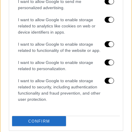
μομέντουμ.
I want to allow Google to send me
personalized advertising.
Στο 32' ήταν η στιγμή του Τετέι να τρέξει
I want to allow Google to enable storage
στο ανοιχτό γήπεδο, υπό την πίεση του
related to analytics like cookies on web or
Μουκουντί, δίχως το σουτ να είναι καλό,
device identifiers in apps.
ενώ στο 39' ο Κουντούρης πήρε μέτρα και
I want to allow Google to enable storage
έπιασε έναν δυνατό εκτός περιοχής,
related to functionality of the website or app.
αναγκάζοντας τον Στρακόσα σε δύσκολη
επέμβαση χαμηλά. Στο 41' ο Λαφόν μπλόκαρε
I want to allow Google to enable storage
την νέα απόπειρα του Περέιρα, ενώ στο 44' η
related to personalization.
κεφαλιά του Ρέλβας πέρασε εκτός. Το
I want to allow Google to enable storage
ημίχρονο έκλεισε με το γκολ του Βάργκα
related to security, including authentication
έπειτα από την «γλυκιά» εκτέλεση του
functionality and fraud prevention, and other
Μαρίν, όμως ο Ούγγρος επιθετικός
user protection.
υποδείχθηκε ελάχιστα ως οφσάιντ.
Επιπλέον, να σημειωθεί ότι ο Πήλιος έπεσε
στην περιοχή και ζήτησε πέναλτι στο 44'.
CONFIRM