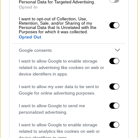
Personal Data for Targeted Advertising.
Opted In
Αναλυτικά η ανάρτηση Γεωργιάδη
I want to opt-out of Collection, Use,
Retention, Sale, and/or Sharing of my
Personal Data that Is Unrelated with the
«Δείτε στο παρακάτω βίντεο τί έκανα
Purposes for which it was collected.
Opted Out
συνολικά χθες στη δεύτερη μέρα της
περιοδείας μου…χαμός για να δούμε σήμερα,
Google consents
θα πάω σε πολλά μέρη αλλά μαζεμένοι
I want to allow Google to enable storage
κομμουνιστές μόνον στην Αλεξανδρούπολη
related to advertising like cookies on web or
νομίζω…δεν τους χορταίνω θα δούμε..το
device identifiers in apps.
ΕΣΥ αλλάζει και γίνεται καλύτερο από ποτέ
I want to allow my user data to be sent to
και άστε τους να φωνάζουν»
Google for online advertising purposes.
Δείτε στο παρακάτω βίντεο τί
I want to allow Google to send me
έκανα συνολικά χθες στην δεύτερη
personalized advertising.
μέρα της περιοδείας μου….χαμός
I want to allow Google to enable storage
για να δούμε σήμερα, θα πάω σε
related to analytics like cookies on web or
πολλά μέρη αλλά μαζεμένοι
device identifiers in apps.