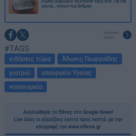
Ρώσοι διαλύουν τα iPhone τους στο TikTok
για να... γίνουν πιο άνδρες
επόμενο
άρθρο
#TAGS
ειδήσεις τώρα
Άδωνις Γεωργιάδης
γιατροί
υπουργείο Υγείας
νοσοκομεία
Ακολούθησε το Έθνος στο Google News!
Live όλες οι εξελίξεις λεπτό προς λεπτό, με την
υπογραφή του www.ethnos.gr