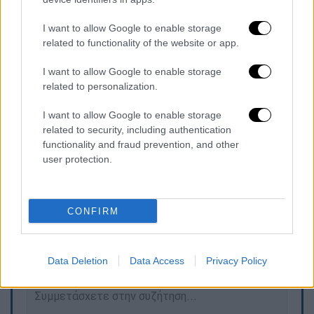
κομμουνιστές μόνον στην
Αλεξανδρούπολη νομίζω…δεν τους
I want to allow Google to enable storage
related to functionality of the website or app.
χορταίνω θα δούμε…..το ΕΣΥ
αλλάζει και γίνεται καλύτερο από
I want to allow Google to enable storage
ποτέ και…
related to personalization.
pic.twitter.com/vHKZfQvJI6
I want to allow Google to enable storage
— Άδωνις Γεωργιάδης
related to security, including authentication
functionality and fraud prevention, and other
(@AdonisGeorgiadi)
June 5, 2026
user protection.
Τα σχολιά σας δημοσιεύονται άμεσα με δική σας ευθύνη. Το
CONFIRM
ΕΘΝΟΣ θα παρεμβαίνει και τα προσβλητικά σχόλια θα
διαγράφονται
Data Deletion
Data Access
Privacy Policy