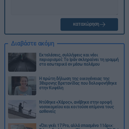
καταχώρηση
Διαβάστε ακόμη
Εκτελέσεις, συλλήψεις και νέοι
περιορισμοί: Το Ιράν σκληραίνει τη γραμμή
στο εσωτερικό εν μέσω πολέμου
Η πρώτη δήλωση της οικογένειας της
38χρονης Βρετανίδας που δολοφονήθηκε
στην Κυψέλη
Ντύθηκε «Χάρος», ανέβηκε στην οροφή
νοσοκομείου και κοιτούσε επίμονα τους
ασθενείς
«Όχι γκέι 17 Pro, αλλά σπασμένο 11άρι»: