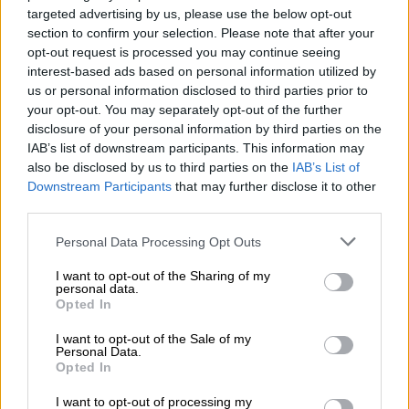
αντιδράσεις, καθώς αποκάλεσε τους
targeted advertising by us, please use the below opt-out
γιατρούς ως «οι αγαπημένοι μου
section to confirm your selection. Please note that after your
opt-out request is processed you may continue seeing
κομμουνιστές».
interest-based ads based on personal information utilized by
us or personal information disclosed to third parties prior to
your opt-out. You may separately opt-out of the further
ΔΙΑΒΑΣΤΕ ΕΠΙΣΗΣ
disclosure of your personal information by third parties on the
IAB’s list of downstream participants. This information may
Πολιτική
|
05.06.2026 13:23
also be disclosed by us to third parties on the
IAB’s List of
Γεραπετρίτης για «Γαλάζια Πατρίδα»:
Downstream Participants
that may further disclose it to other
«Καμία παραχώρηση στα εθνικά μας
third parties.
δίκαια και συμφέροντα»
Please note that this website/app uses one or more Google
Personal Data Processing Opt Outs
services and may gather and store information including but
not limited to your visit or usage behaviour. You may click to
I want to opt-out of the Sharing of my
Πολιτική
|
05.06.2026 14:27
personal data.
grant or deny consent to Google and its third-party tags to
Ανδρουλάκης: Βολεύει τον
Opted In
use your data for below specified purposes in below Google
Μητσοτάκη να συγκρίνεται η
consent section.
I want to opt-out of the Sale of my
αναξιοπιστία του με την αναξιοπιστία
Personal Data.
Opted In
του Τσίπρα
I want to opt-out of processing my