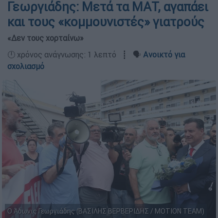
Γεωργιάδης: Μετά τα ΜΑΤ, αγαπάει
και τους «κομμουνιστές» γιατρούς
«Δεν τους χορταίνω»
🕛 χρόνος ανάγνωσης: 1 λεπτό ┋ 🗣️
Ανοικτό για
σχολιασμό
Ο Άδωνις Γεωργιάδης (ΒΑΣΙΛΗΣ ΒΕΡΒΕΡΙΔΗΣ / ΜOTION TEAM)