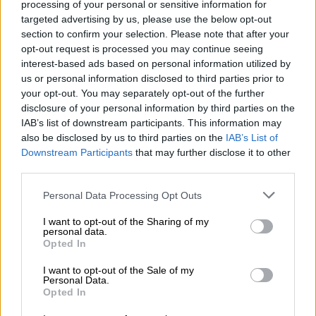
συνεχών ανατροπών και τις παλινωδίες
processing of your personal or sensitive information for
targeted advertising by us, please use the below opt-out
γύρω από ένα έργο, το οποίο έχει επικριθεί
section to confirm your selection. Please note that after your
και από τον κλάδο των ελεγκτών εναέριας
opt-out request is processed you may continue seeing
κυκλοφορίας.
interest-based ads based on personal information utilized by
us or personal information disclosed to third parties prior to
Σύμφωνα με όσα έχουν καταγγείλει στο
your opt-out. You may separately opt-out of the further
παρελθόν, το έργο εμφανιζόταν το 2024 με
disclosure of your personal information by third parties on the
εκτιμώμενο κόστος περίπου 76 εκατ. ευρώ,
IAB’s list of downstream participants. This information may
also be disclosed by us to third parties on the
IAB’s List of
στη συνέχεια εκτινάχθηκε κοντά στα 160
Downstream Participants
that may further disclose it to other
εκατ., ενώ πλέον με την τελευταία απόφαση
third parties.
της ΥΠΑ και την αφαίρεση των ραντάρ
Please note that this website/app uses one or more Google
Personal Data Processing Opt Outs
διαμορφώνεται στα 126 εκατ. ευρώ. Οι
services and may gather and store information including but
ελεγκτές είχαν καταγγείλει ότι οι αυξήσεις
not limited to your visit or usage behaviour. You may click to
I want to opt-out of the Sharing of my
personal data.
του προϋπολογισμού γίνονταν χωρίς να
grant or deny consent to Google and its third-party tags to
Opted In
έχουν παρουσιαστεί πλήρεις τεχνικές
use your data for below specified purposes in below Google
consent section.
προδιαγραφές, κάνοντας λόγο για αδιαφανή
I want to opt-out of the Sale of my
Personal Data.
εικόνα ως προς το τελικό αντικείμενο και
Opted In
τις πραγματικές δυνατότητες του