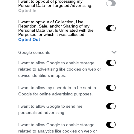
I want to opt-out of processing my
συστήματος που θα παραδοθεί.
Personal Data for Targeted Advertising.
Opted In
I want to opt-out of Collection, Use,
Retention, Sale, and/or Sharing of my
Personal Data that Is Unrelated with the
Purposes for which it was collected.
Opted Out
Google consents
I want to allow Google to enable storage
related to advertising like cookies on web or
device identifiers in apps.
I want to allow my user data to be sent to
Πύργος ελέγχου στο Ελευθέριος Βενιζέλος (EUROKINISSI/
ΣΤΡΑΤΟΣ ΧΑΒΑΛΕΖΗΣ)
Google for online advertising purposes.
I want to allow Google to send me
Η απευθείας ανάθεση στην Thales
personalized advertising.
Οσον αφορά το
DPS
, είναι αυτό που θα
I want to allow Google to enable storage
προχωρήσει με
απευθείας διαπραγμάτευση
related to analytics like cookies on web or