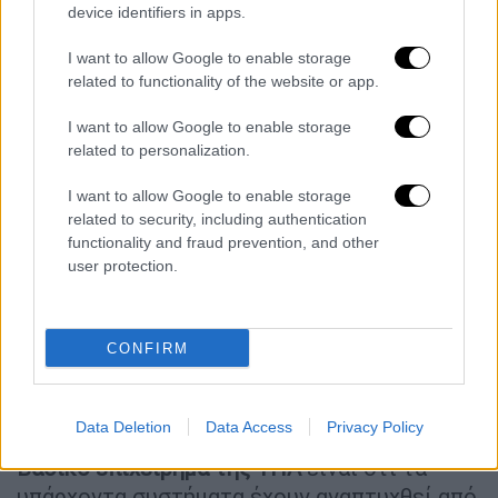
με τη Thales
με τη λύση αυτή να
device identifiers in apps.
παρουσιάζεται ουσιαστικά ως μονόδρομος
I want to allow Google to enable storage
από την ΥΠΑ, η οποία επικαλείται
related to functionality of the website or app.
επιχειρησιακές ανάγκες αλλά και
ευρωπαϊκές πιέσεις. Το 2024 το Δικαστήριο
I want to allow Google to enable storage
related to personalization.
της Ευρωπαϊκής Ένωσης καταδίκασε την
Ελλάδα για παραβίαση των υποχρεώσεών
I want to allow Google to enable storage
της στον τομέα της αεροναυτιλίας, εξαιτίας
related to security, including authentication
της αποτυχίας εφαρμογής κρίσιμων
functionality and fraud prevention, and other
user protection.
συστημάτων δεδομένων και επικοινωνίας
στον Ενιαίο Ευρωπαϊκό Ουρανό. Παράλληλα,
η Κομισιόν απέστειλε στα τέλη του 2025 νέα
CONFIRM
αιτιολογημένη γνώμη, προειδοποιώντας
ουσιαστικά για νέο γύρο κυρώσεων εάν δεν
επιταχυνθούν οι αναβαθμίσεις.
Data Deletion
Data Access
Privacy Policy
Βασικό επιχείρημα της ΥΠΑ
είναι ότι τα
υπάρχοντα συστήματα έχουν αναπτυχθεί από