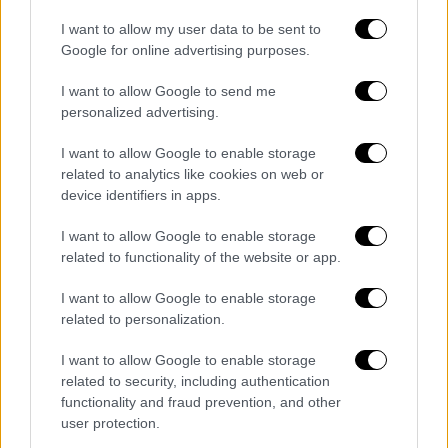
I want to allow my user data to be sent to
Google for online advertising purposes.
I want to allow Google to send me
personalized advertising.
I want to allow Google to enable storage
related to analytics like cookies on web or
device identifiers in apps.
I want to allow Google to enable storage
related to functionality of the website or app.
I want to allow Google to enable storage
related to personalization.
I want to allow Google to enable storage
Σινεμά
|
21.05.2026 22:30
related to security, including authentication
Το θρυλικό franchise, «Κόναν ο
functionality and fraud prevention, and other
Βάρβαρος», επιστρέφει με τον
user protection.
Σβαρτσενέγκερ στον πρωταγωνιστικό