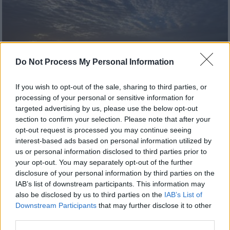
Do Not Process My Personal Information
If you wish to opt-out of the sale, sharing to third parties, or
Κόσμος
|
21.05.2026 22:46
processing of your personal or sensitive information for
Η οικονομική εξίσωση γύρω από τα
targeted advertising by us, please use the below opt-out
Στενά του Ορμούζ: Κερδίζει ή χάνει το
section to confirm your selection. Please note that after your
Ιράν από τον αποκλεισμό;
opt-out request is processed you may continue seeing
interest-based ads based on personal information utilized by
Η ανάλυση του Al Jazeera για το ιρανικό
us or personal information disclosed to third parties prior to
«χαράτσι» των 2 εκατομμυρίων δολαρίων
your opt-out. You may separately opt-out of the further
ανά πλοίο και το οικονομικό κόστος του
disclosure of your personal information by third parties on the
αποκλεισμού των Στενών του Ορμούζ
IAB’s list of downstream participants. This information may
also be disclosed by us to third parties on the
IAB’s List of
Downstream Participants
that may further disclose it to other
third parties.