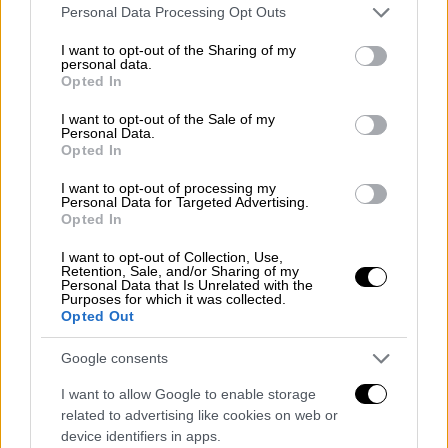
Please note that this website/app uses one or more Google
Personal Data Processing Opt Outs
services and may gather and store information including but
not limited to your visit or usage behaviour. You may click to
I want to opt-out of the Sharing of my
personal data.
grant or deny consent to Google and its third-party tags to
Opted In
use your data for below specified purposes in below Google
consent section.
I want to opt-out of the Sale of my
Personal Data.
Opted In
I want to opt-out of processing my
Personal Data for Targeted Advertising.
Opted In
I want to opt-out of Collection, Use,
Retention, Sale, and/or Sharing of my
Αθλητισμός
|
21.05.2026 22:34
Personal Data that Is Unrelated with the
Purposes for which it was collected.
Super League: Φινάλε στα πλέι άουτ με
Opted Out
πολλά γκολ και καρέ από τον Τσούμπερ
Google consents
Ο Ατρόμητος νίκησε με 6-0 τον
Πανσερραϊκό, ο Αστέρας κέρδισε στο
I want to allow Google to enable storage
Αγρίνιο τον Παναιτωλικό και η Κηφισιά
related to advertising like cookies on web or
device identifiers in apps.
επικράτησε της ΑΕΛ