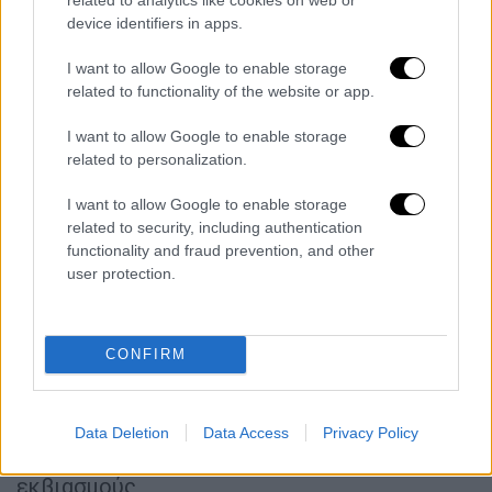
device identifiers in apps.
I want to allow Google to enable storage
related to functionality of the website or app.
I want to allow Google to enable storage
related to personalization.
Από κινητοποιήσεις ιδιοκτητών σχολών οδήγησης το 2021
I want to allow Google to enable storage
(ΜΟΤΙΟΝΤΕΑΜ/ ΒΕΡΒΕΡΙΔΗΣ ΒΑΣΙΛΗΣ)
related to security, including authentication
functionality and fraud prevention, and other
Η πλατφόρμα για το «λάδωμα»
user protection.
Παράλληλα, το υπουργείο ενεργοποίησε τις
προηγούμενες ημέρες πλατφόρμα
CONFIRM
καταγγελιών για περιστατικά διαφθοράς
στις εξετάσεις οδήγησης. Η
πλατφόρμα
επιτρέπει ανώνυμες ή επώνυμες αναφορές
Data Deletion
Data Access
Privacy Policy
για απαιτήσεις χρημάτων, έμμεσες πιέσεις ή
εκβιασμούς.