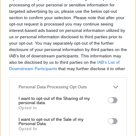
Διαφανούς Εξέτασης Οδηγών»
. Όμως η
processing of your personal or sensitive information for
σύμβαση που υπεγράφη στα τέλη του 2022
targeted advertising by us, please use the below opt-out
με αρχική διάρκεια τριών μηνών, δεν
section to confirm your selection. Please note that after your
ολοκληρώθηκε ποτέ ώσπου τελικά
opt-out request is processed you may continue seeing
interest-based ads based on personal information utilized by
ναυάγησε. Η επιτροπή παρακολούθησης
us or personal information disclosed to third parties prior to
έκρινε ότι τα παραδοτέα δεν μπορούσαν να
your opt-out. You may separately opt-out of the further
παραληφθούν, οι διορθώσεις εξαντλήθηκαν
disclosure of your personal information by third parties on the
χωρίς αποτέλεσμα και το έργο τερματίστηκε
IAB’s list of downstream participants. This information may
also be disclosed by us to third parties on the
IAB’s List of
οριστικά στις αρχές του 2024.
Downstream Participants
that may further disclose it to other
third parties.
Στελέχη του χώρου περιγράφουν μια εικόνα
συνεχών καθυστερήσεων και αλλαγών
Please note that this website/app uses one or more Google
Personal Data Processing Opt Outs
σχεδιασμού τονίζοντας ότι για την
services and may gather and store information including but
not limited to your visit or usage behaviour. You may click to
I want to opt-out of the Sharing of my
εφαρμογή του νόμου απαιτούνταν περί τις
personal data.
grant or deny consent to Google and its third-party tags to
20 υπουργικές
και
κοινές
υπουργικές
Opted In
use your data for below specified purposes in below Google
αποφάσεις
, οι περισσότερες εκ των οποίων
consent section.
I want to opt-out of the Sale of my
δεν εκδόθηκαν ποτέ.
Personal Data.
Opted In