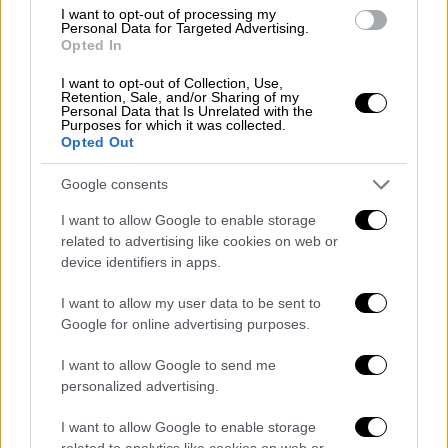
Σήμερα, το υπουργείο ανακοινώνει ξανά ότι
I want to opt-out of processing my
θα εγκατασταθούν
κάμερες
στο όχημα
Personal Data for Targeted Advertising.
Opted In
εξέτασης. Οι υπό διερεύνηση προτάσεις
αναφέρουν ότι οι σχολές οδηγών θα
I want to opt-out of Collection, Use,
Retention, Sale, and/or Sharing of my
αναλάβουν να εγκαταστήσουν τον εξοπλισμό
Personal Data that Is Unrelated with the
Purposes for which it was collected.
στα οχήματα, ενώ οι εξεταστές θα
Opted Out
χρησιμοποιούν tablets μέσω των οποίων θα
ενεργοποιείται η
καταγραφή με QR code
πριν
Google consents
από κάθε εξέταση. Σε περίπτωση επιτυχούς
I want to allow Google to enable storage
εξέτασης μάλιστα, το αποτέλεσμα θα περνά
related to advertising like cookies on web or
άμεσα στο σύστημα από τον εξεταστή ώστε
device identifiers in apps.
να εκδίδεται το κανονικό δίπλωμα οδήγησης
I want to allow my user data to be sent to
με αριθμό χωρίς ενδιάμεσους, ταλαιπωρία
Google for online advertising purposes.
και πιθανά «γρηγορόσημα».
I want to allow Google to send me
personalized advertising.
I want to allow Google to enable storage
related to analytics like cookies on web or