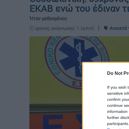
ΕΚΑΒ ενώ του έδιναν τ
Ήταν μεθυσμένος
🕛 χρόνος ανάγνωσης: 1 λεπτό ┋ 🗣️
Ανοικτό 
Do Not Pr
If you wish 
sensitive in
confirm you
continue se
information 
further disc
participants