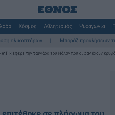
λάδα
Κόσμος
Αθλητισμός
Ψυχαγωγία
F
λικοπτέρων
Μπαράζ προκλήσεων της Άγκυρα
Netflix έφερε την ταινιάρα του Νόλαν που οι φαν έχουν κρυφό
 επιτέθηκε σε πλήρωμα του