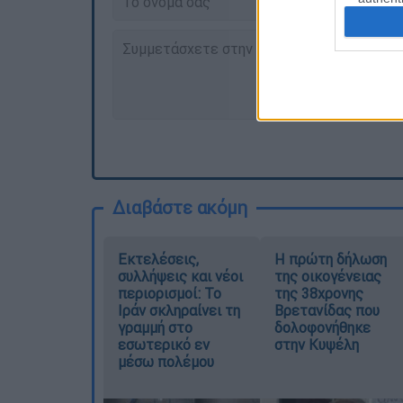
Διαβάστε ακόμη
Εκτελέσεις,
Η πρώτη δήλωση
συλλήψεις και νέοι
της οικογένειας
περιορισμοί: Το
της 38χρονης
Ιράν σκληραίνει τη
Βρετανίδας που
γραμμή στο
δολοφονήθηκε
εσωτερικό εν
στην Κυψέλη
μέσω πολέμου