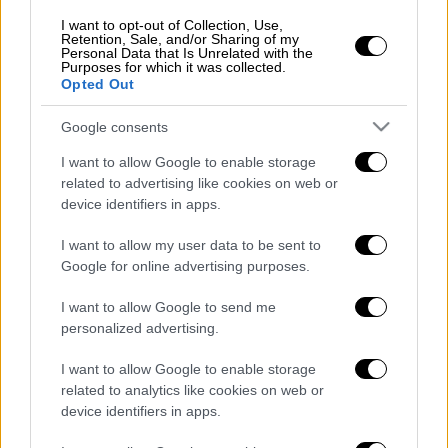
I want to opt-out of Collection, Use,
Retention, Sale, and/or Sharing of my
Personal Data that Is Unrelated with the
Purposes for which it was collected.
Οι
έρευνες
για το τροχαίο βρίσκονται
σε
Opted Out
εξέλιξη
.
Google consents
I want to allow Google to enable storage
Τα σχολιά σας δημοσιεύονται άμεσα με δική σας ευθύνη. Το
related to advertising like cookies on web or
ΕΘΝΟΣ θα παρεμβαίνει και τα προσβλητικά σχόλια θα
device identifiers in apps.
διαγράφονται
I want to allow my user data to be sent to
Google for online advertising purposes.
I want to allow Google to send me
personalized advertising.
I want to allow Google to enable storage
related to analytics like cookies on web or
device identifiers in apps.
καταχώρηση