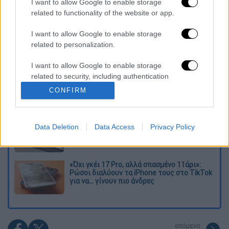
I want to allow Google to enable storage
related to functionality of the website or app.
Διαβάστε ακόμη
I want to allow Google to enable storage
Εκτελέσεις, συλλήψεις και νέοι
related to personalization.
περιορισμοί: Το Ιράν σκληραίνει τη γραμμή
στο εσωτερικό εν μέσω πολέμου
I want to allow Google to enable storage
related to security, including authentication
Η πρώτη δήλωση της οικογένειας της
functionality and fraud prevention, and other
38χρονης Βρετανίδας που δολοφονήθηκε
CONFIRM
στην Κυψέλη
user protection.
Ντύθηκε «Χάρος», ανέβηκε στην οροφή
Data Deletion
Data Access
Privacy Policy
νοσοκομείου και κοιτούσε επίμονα τους
ασθενείς
«Όχι γκέι 17 Pro, αλλά σπασμένο 11άρι»:
Ρώσοι διαλύουν τα iPhone τους στο TikTok
για να... γίνουν πιο άνδρες
επόμενο