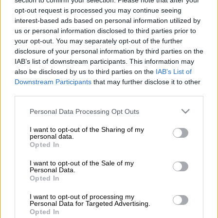
section to confirm your selection. Please note that after your
opt-out request is processed you may continue seeing
Τροχαίο
δυστύχημα
το πρωί της Πέμπτης
interest-based ads based on personal information utilized by
us or personal information disclosed to third parties prior to
(14/5) στα
Πατήσια
-στη συμβολή της
your opt-out. You may separately opt-out of the further
Λεωφόρου Ηρακλείου με την οδό
disclosure of your personal information by third parties on the
Ορφανίδου- όταν γυναίκα παρασύρθηκε από
IAB’s list of downstream participants. This information may
φορτηγό.
also be disclosed by us to third parties on the
IAB’s List of
Downstream Participants
that may further disclose it to other
Στο σημείο έσπευσε ασθενοφόρο του ΕΚΑΒ
third parties.
και τη μετέφερε στο ΚΑΤ, όπου και
Please note that this website/app uses one or more Google
Personal Data Processing Opt Outs
κατέληξε
.
services and may gather and store information including but
not limited to your visit or usage behaviour. You may click to
I want to opt-out of the Sharing of my
personal data.
grant or deny consent to Google and its third-party tags to
ΔΙΑΒΑΣΤΕ ΕΠΙΣΗΣ
Opted In
use your data for below specified purposes in below Google
consent section.
I want to opt-out of the Sale of my
Ελλάδα
|
14.05.2026 08:22
Personal Data.
Μεθυσμένος οδηγός φορτηγού
Opted In
ξήλωσε πεζοδρόμιο 50 μέτρων σε
I want to opt-out of processing my
τούνελ στην Εγνατία
Personal Data for Targeted Advertising.
Opted In