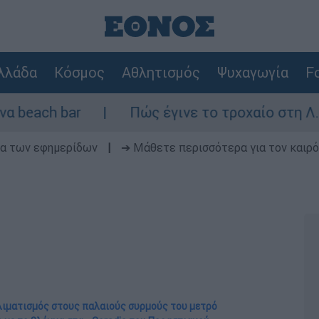
λλάδα
Κόσμος
Αθλητισμός
Ψυχαγωγία
Fo
Πώς έγινε το τροχαίο στη Λ. Σουνίου: Έκα
δα των εφημερίδων
|
➔ Μάθετε περισσότερα για τον καιρό
κλιματισμός στους παλαιούς συρμούς του μετρό