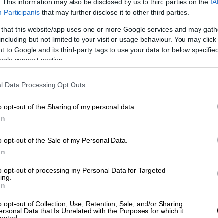
. This information may also be disclosed by us to third parties on the
IA
Participants
that may further disclose it to other third parties.
 that this website/app uses one or more Google services and may gath
including but not limited to your visit or usage behaviour. You may click 
 to Google and its third-party tags to use your data for below specifi
ogle consent section.
l Data Processing Opt Outs
o opt-out of the Sharing of my personal data.
ωτο: ΣΤΑΣΥ)
In
o opt-out of the Sale of my Personal Data.
In
to opt-out of processing my Personal Data for Targeted
ing.
 του μετρό Θεσσαλονίκης από τις 11
In
o opt-out of Collection, Use, Retention, Sale, and/or Sharing
ersonal Data that Is Unrelated with the Purposes for which it
lected.