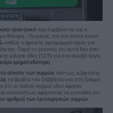
ωτο: ΣΤΑΣΥ)
ρώην ηλεκτρικό
περιλαμβάνεται και η
α Φάληρο - Πειραιάς, για τον οποίο έχουν
ώ
, καθώς ο αρχικός προγραμματισμός για
πεται. Παρά το γεγονός ότι αυτό δεν έχει
κης μίλησε χθες (12/5) για ένα ακριβό έργο,
ακόμα χρηματοδότηση
.
 το σύνολο των συρμών
, πάντως, εξαρτάται
ίας
τα βράδια του Σαββάτου και στη Γραμμή
ε ότι οι παλιοί συρμοί «δεν άφηναν
και συχνοτήτων, αφήνοντας να εννοηθεί ότι
του αριθμού
των λειτουργικών συρμών
.