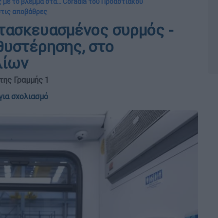
 με το βλέμμα στα... Coradia του Προαστιακού
 στις αποβάθρες
τασκευασμένος συρμός -
αθυστέρησης, στο
λίων
της Γραμμής 1
για σχολιασμό