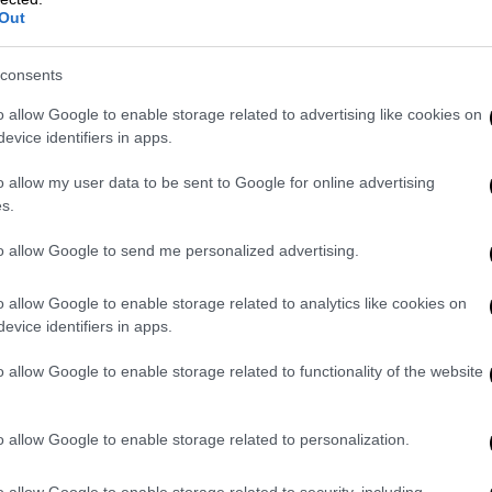
Out
ατεία Εξαρχείων» ο Ντουπλαντιέ των
consents
o allow Google to enable storage related to advertising like cookies on
evice identifiers in apps.
ΤΑΣΥ
ώστε να ανάψει το πράσινο φως για τη
o allow my user data to be sent to Google for online advertising
ν 13 με ρυθμό ενός ανά μήνα και νέο στόχο
s.
έως το τέλος Μαΐου του 2027,
δηλαδή
to allow Google to send me personalized advertising.
ονοδιάγραμμα, αιτία για την οποία
η ΣΤΑΣΥ
5 εκ. ευρώ, ποσό που αντιστοιχεί στο 5%
o allow Google to enable storage related to analytics like cookies on
evice identifiers in apps.
ευή ακόμα 10 συρμών της Γραμμής 1, οι
o allow Google to enable storage related to functionality of the website
τα μέσα της δεκαετίας του ΄90, ενώ λύση
ς συρμούς 11ης παραλαβής, οι οποίοι αν
o allow Google to enable storage related to personalization.
μεταξύ 2004 - 2012, παραμένουν
ς συγκεκριμένου ανταλλακτικού.
o allow Google to enable storage related to security, including