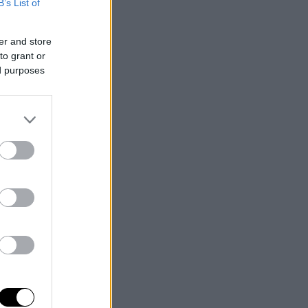
B’s List of
er and store
to grant or
ed purposes