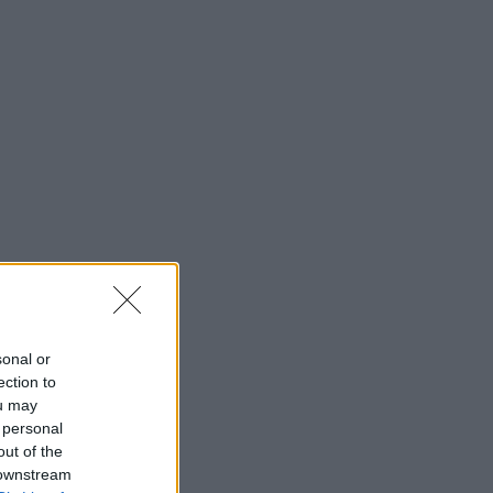
sonal or
ection to
ou may
 personal
out of the
 downstream