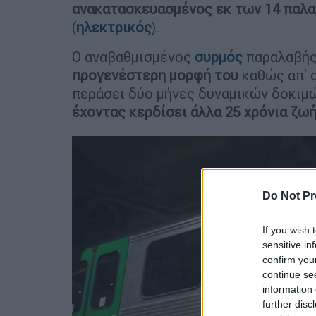
ανακατασκευασμένος εκ των 14 παλ
(
ηλεκτρικός
).
Ο αναβαθμισμένος
συρμός
παραλαβής 
προγενέστερη μορφή του
καθώς απ' 
περάσει δύο μήνες δυναμικών δοκιμώ
έχοντας κερδίσει άλλα 25 χρόνια ζω
Do Not Pr
If you wish 
sensitive in
confirm you
continue se
information 
further disc