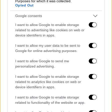
αυτή την περίπτωση καθώς έφερε
Purposes for which it was collected.
Opted Out
δορυφορικούς δέκτες
Μπορεί να έχει και αυτόνομη πορεία
Google consents
Σύμφωνα με πληροφορίες, το drone
I want to allow Google to enable storage
μεταφέρθηκε στις εγκαταστάσεις της
related to advertising like cookies on web or
device identifiers in apps.
Διοίκησης Υποβρυχίων Καταστροφών
προκειμένου να εξεταστεί. Οι έρευνες των
I want to allow my user data to be sent to
Αρχών στρέφονται στο
ποιος και πού είναι ο
Google for online advertising purposes.
χειριστής
, αλλά και στο
εάν κρύβει κάτι το
I want to allow Google to send me
λογισμικό που είχε πάνω του
το drone.
personalized advertising.
I want to allow Google to enable storage
related to analytics like cookies on web or
device identifiers in apps.
I want to allow Google to enable storage
video
related to functionality of the website or app.