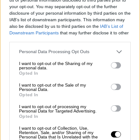
διανύσει
απόσταση έως και 800 χιλιόμετρα
,
your opt-out. You may separately opt-out of the further
η
ταχύτητα που μπορεί να αναπτύξει
αγγίζει
disclosure of your personal information by third parties on the
ακόμη και τα
80 χιλιόμετρα την ώρα
, ενώ
IAB’s list of downstream participants. This information may
έχει
αυτονομία έως και 60 ώρες
. Τα
also be disclosed by us to third parties on the
IAB’s List of
επικρατέστερα σενάρια
είναι να έφτασε στο
Downstream Participants
that may further disclose it to other
third parties.
συγκεκριμένο σημείο
είτε με πλοίο, είτε από
κάποια ουκρανική βάση της Λιβύης
- όπως
Please note that this website/app uses one or more Google
Personal Data Processing Opt Outs
αυτές της Μισράτα και της Ζαουίγια.
services and may gather and store information including but
not limited to your visit or usage behaviour. You may click to
I want to opt-out of the Sharing of my
personal data.
Όπως ανέφερε ο δημοσιογράφος Γιάννης
grant or deny consent to Google and its third-party tags to
Opted In
use your data for below specified purposes in below Google
Ζιάκας στο
κεντρικό δελτίο ειδήσεων
του
consent section.
I want to opt-out of the Sale of my
OPEN
, ο
χειρισμός του drone
- σύμφωνα και
Personal Data.
με πληροφορίες του ουκρανικού υπουργείου
Opted In
Άμυνας -
μπορεί να γίνει με τρεις τρόπους
:
I want to opt-out of processing my
Personal Data for Targeted Advertising.
Με ενδιάμεσους πομπούς, το λιγότερο
Opted In
πιθανό σενάριο σε αυτή την περίπτωση
I want to opt-out of Collection, Use,
Δορυφορικά, το πιο ισχυρό σενάριο σε
Retention, Sale, and/or Sharing of my
Personal Data that Is Unrelated with the