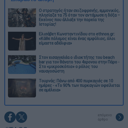
O στρατηγός ήταν σχιζοφρενής, εμμονικός,
πλησίαζε τα 75 όταν τον αντάμωσε η δόξα –
Εκείνος που άλλαξε την πορεία της
Ιστορίας!
Ελισάβετ Κωνσταντινίδου στο ethnos.gr:
«Κάθε πόλεμος είναι ένας εμφύλιος, όλοι
είμαστε αδέλφια»
Στον εισαγγελέα ο ιδιοκτήτης του beach
bar για τον θάνατο του 4χρονου στην Πάρο -
Στο «μικροσκόπιο» ο ρόλος του
ναυαγοσώστη
Τουρνάς: Πάνω από 400 πυρκαγιές σε 10
ημέρες - «Το 90% των πυρκαγιών οφείλεται
σε αμέλεια»
επόμενο
άρθρο