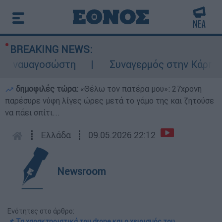
BREAKING NEWS:
αυαγοσώστη
Συναγερμός στην Κάρπαθο: Βρ
δημοφιλές τώρα:
«Θέλω τον πατέρα μου»: 27χρονη
παρέσυρε νύφη λίγες ώρες μετά το γάμο της και ζητούσε
να πάει σπίτι...
┋
Ελλάδα
┋
09.05.2026 22:12
Newsroom
Ενότητες στο άρθρο:
📌 Τα χαρακτηριστικά του drone και ο χειρισμός του