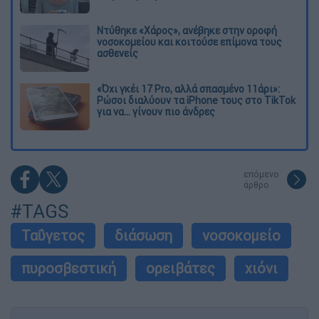
Ντύθηκε «Χάρος», ανέβηκε στην οροφή
νοσοκομείου και κοιτούσε επίμονα τους
ασθενείς
«Όχι γκέι 17 Pro, αλλά σπασμένο 11άρι»:
Ρώσοι διαλύουν τα iPhone τους στο TikTok
για να... γίνουν πιο άνδρες
επόμενο
άρθρο
#TAGS
Ταΰγετος
διάσωση
νοσοκομείο
πυροσβεστική
ορειβάτες
χιόνι