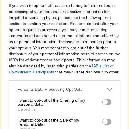
κατάβασης του βουνού υπο εξαιρετικά
If you wish to opt-out of the sale, sharing to third parties, or
αντίξοες συνθήκες.
processing of your personal or sensitive information for
targeted advertising by us, please use the below opt-out
«Ήταν δεμένοι και έπεσαν. Παρασύρθηκαν ο
section to confirm your selection. Please note that after your
ένας με τον άλλο και
κατρακύλησαν σε
opt-out request is processed you may continue seeing
πλαγιά, τουλάχιστον 200 μέτρα
υψομετρικά.
interest-based ads based on personal information utilized by
us or personal information disclosed to third parties prior to
Ήταν μεγάλη η πτώση τους. Έπρεπε να γίνει
your opt-out. You may separately opt-out of the further
μία τεράστια επιχείρηση για να τους
disclosure of your personal information by third parties on the
κατεβάσουμε γιατί ήταν πολύ μακριά σε
IAB’s list of downstream participants. This information may
σχέση με το τελευταίο σημείο όπου
also be disclosed by us to third parties on the
IAB’s List of
Downstream Participants
that may further disclose it to other
μπορούσε να προσεγγίσει αυτοκίνητο.
third parties.
Τέσσερις είναι σε φορεία γιατί έχουν
χτυπήματα στα άκρα και δεν είναι σε θέση να
Please note that this website/app uses one or more Google
Personal Data Processing Opt Outs
services and may gather and store information including but
μετακινηθούν μόνοι τους. Η επιχείρηση
not limited to your visit or usage behaviour. You may click to
I want to opt-out of the Sharing of my
γίνεται σε παγωμένο χιόνι με μεγάλη κλίση»
personal data.
grant or deny consent to Google and its third-party tags to
Opted In
είπε στο Star o
αντιδήμαρχος Πολιτικής
use your data for below specified purposes in below Google
Προστασίας του Δήμου Σπάρτης
,
consent section.
I want to opt-out of the Sale of my
Personal Data.
Δημοσθένης Κακούρος.
Opted In