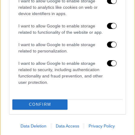
I want to allow Google to enable storage
Διάσωση στον Ταϋγετο
related to analytics like cookies on web or
device identifiers in apps.
Το χρονικό
I want to allow Google to enable storage
related to functionality of the website or app.
Υπενθυμίζεται ότι συναγερμός για τον
εγκλωβισμό οκτώ ορειβατών σε δύσβατη
I want to allow Google to enable storage
περιοχή σήμανε λίγο μετά τη
1 το μεσημέρι
,
related to personalization.
όταν η Πυροσβεστική ειδοποιήθηκε και στη
I want to allow Google to enable storage
συνέχεια κινητοποιήθηκαν ισχυρές δυνάμεις,
related to security, including authentication
οι οποίες κατάφεραν να εντοπίσουν και να
functionality and fraud prevention, and other
προσεγγίσουν την ομάδα.
user protection.
Από τους οκτώ ορειβάτες, οι τέσσερις
τραυματίστηκαν και τοποθετήθηκαν σε
CONFIRM
φορεία, ενώ συνοδεία των πυροσβεστών
κατέβηκαν και οι υπόλοιποι προς το
Data Deletion
Data Access
Privacy Policy
καταφύγιο ΕΟΣ Σπάρτης.