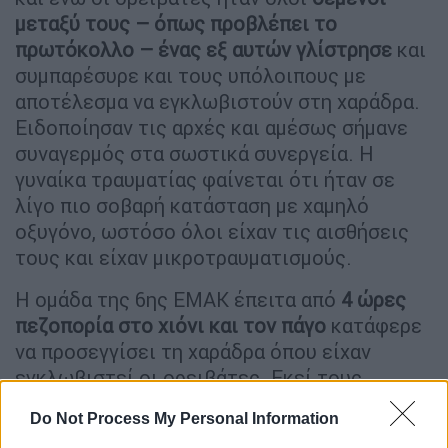
μεταξύ τους – όπως προβλέπει το
πρωτόκολλο – ένας εξ αυτών γλίστρησε
και
συμπαρέσυρε και τους υπόλοιπους με
αποτέλεσμα να εγκλωβιστούν στη χαράδρα.
Ειδοποίησαν τις αρχές και αμέσως σήμανε
συναγερμός στα σωστικά συνεργεία. Η
γυναίκα τραυματίας φαίνεται ότι ήταν σε
λίγο πιο σοβαρή κατάσταση με χαμηλό
οξυγόνο, ωστόσο όλοι είχαν τις αισθήσεις
τους και είχαν μικροτραυματισμούς.
Η ομάδα της 6ης ΕΜΑΚ έπειτα από
4 ώρες
πεζοπορία στο χιόνι και τον πάγο
κατάφερε
να προσεγγίσει τη χαράδρα όπου είχαν
εγκλωβιστεί οι ορειβάτες. Εκεί τους
παρασχέθηκαν οι πρώτες βοήθειες και
Do Not Process My Personal Information
ξεκίνησαν τον δύσκολο δρόμο της