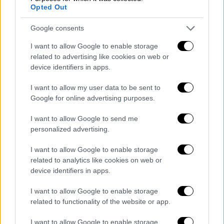
Η Ιαπωνία μετρά τις πληγές της από τον
Opted Out
καταστροφικό σεισμό των 7,1 Ρίχτερ -
Google consents
Δραματικές εικόνες
I want to allow Google to enable storage
Φωτογραφίες καταγράφουν την εικόνα μετά
related to advertising like cookies on web or
τον καταστροφικό σεισμό στη νοτιοδυτική
device identifiers in apps.
Ιαπωνία
I want to allow my user data to be sent to
Google for online advertising purposes.
I want to allow Google to send me
personalized advertising.
I want to allow Google to enable storage
related to analytics like cookies on web or
device identifiers in apps.
I want to allow Google to enable storage
related to functionality of the website or app.
I want to allow Google to enable storage