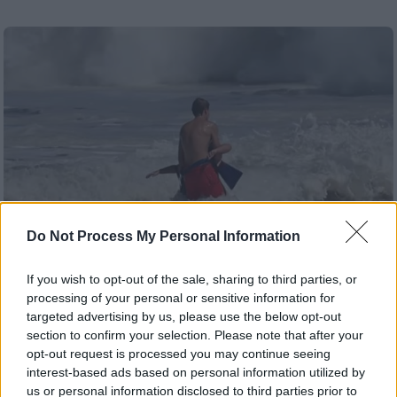
Do Not Process My Personal Information
If you wish to opt-out of the sale, sharing to third parties, or
processing of your personal or sensitive information for
Viral
|
29.07.2026 19:49
targeted advertising by us, please use the below opt-out
«Είναι καταπληκτικό παιδί»: Ο νεαρός
section to confirm your selection. Please note that after your
opt-out request is processed you may continue seeing
ναυαγοσώστης που έγινε viral έσωσε και
interest-based ads based on personal information utilized by
άλλους κολυμβητές την ίδια ημέρα
us or personal information disclosed to third parties prior to