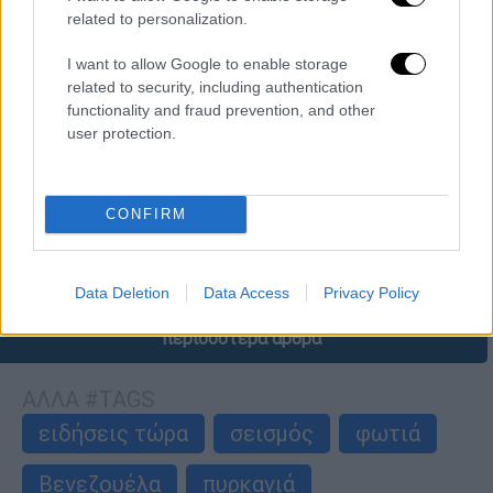
related to personalization.
I want to allow Google to enable storage
Φιλοζωία
|
28.07.2026 19:23
related to security, including authentication
Δεν πληρώνεις ούτε ευρώ, σώζεις μια
functionality and fraud prevention, and other
ζωή: Πώς η προσωρινή φιλοξενία
user protection.
αλλάζει τη μοίρα των αδέσποτων
Η προσωρινή φιλοξενία (fostering) αποτελεί
CONFIRM
το σημαντικότερο βήμα στην αλυσίδα της
διάσωσης
Data Deletion
Data Access
Privacy Policy
περισσότερα άρθρα
ΑΛΛΑ #TAGS
ειδήσεις τώρα
σεισμός
φωτιά
Βενεζουέλα
πυρκαγιά