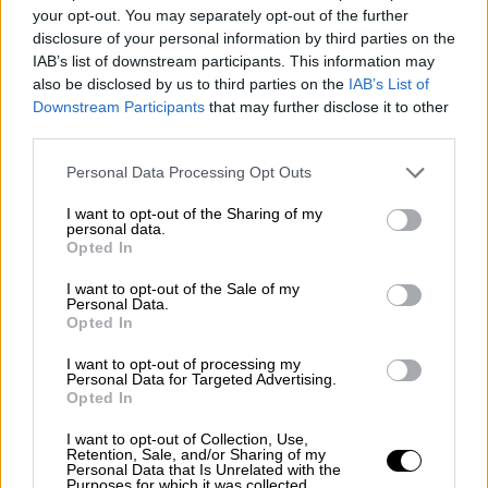
your opt-out. You may separately opt-out of the further
Όσα είπε η οικογένεια του ηρωικού
disclosure of your personal information by third parties on the
ναυαγοσώστη που έγινε «εθνικός ήρωας»
IAB’s list of downstream participants. This information may
από τη μια μέρα στην άλλη
also be disclosed by us to third parties on the
IAB’s List of
Downstream Participants
that may further disclose it to other
third parties.
Please note that this website/app uses one or more Google
Personal Data Processing Opt Outs
services and may gather and store information including but
not limited to your visit or usage behaviour. You may click to
I want to opt-out of the Sharing of my
personal data.
grant or deny consent to Google and its third-party tags to
Opted In
use your data for below specified purposes in below Google
consent section.
I want to opt-out of the Sale of my
Personal Data.
Opted In
I want to opt-out of processing my
Personal Data for Targeted Advertising.
Opted In
I want to opt-out of Collection, Use,
Retention, Sale, and/or Sharing of my
Personal Data that Is Unrelated with the
Κόσμος
|
29.07.2026 19:35
Purposes for which it was collected.