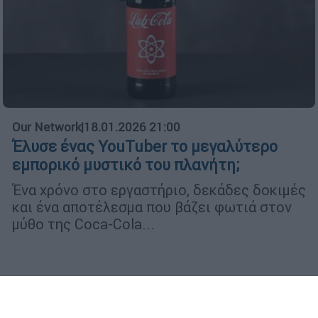
Our Network
|
18.01.2026 21:00
Έλυσε ένας YouTuber το μεγαλύτερο
εμπορικό μυστικό του πλανήτη;
Ένα χρόνο στο εργαστήριο, δεκάδες δοκιμές
και ένα αποτέλεσμα που βάζει φωτιά στον
μύθο της Coca-Cola...