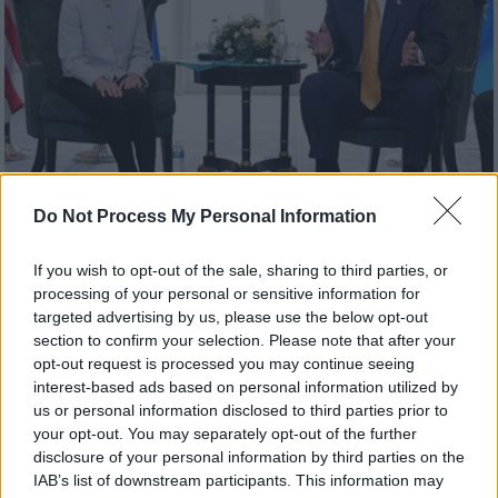
Do Not Process My Personal Information
Κόσμος
|
18.01.2026 22:54
If you wish to opt-out of the sale, sharing to third parties, or
Στην αντεπίθεση η ΕΕ κατά Τραμπ:
processing of your personal or sensitive information for
Ετοιμάζει δασμούς ύψους 93 δισ. ευρώ
targeted advertising by us, please use the below opt-out
ως αντίποινα
section to confirm your selection. Please note that after your
opt-out request is processed you may continue seeing
Το παρασκήνιο των συνομιλιών για
interest-based ads based on personal information utilized by
αντίποινα στον Τραμπ αποκαλύπτουν οι
us or personal information disclosed to third parties prior to
Financial Times
your opt-out. You may separately opt-out of the further
disclosure of your personal information by third parties on the
IAB’s list of downstream participants. This information may