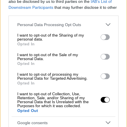
also be disclosed by us to third parties on the
IAB’s List of
Downstream Participants
that may further disclose it to other
third parties.
Please note that this website/app uses one or more Google
Personal Data Processing Opt Outs
services and may gather and store information including but
not limited to your visit or usage behaviour. You may click to
I want to opt-out of the Sharing of my
personal data.
grant or deny consent to Google and its third-party tags to
Opted In
use your data for below specified purposes in below Google
consent section.
I want to opt-out of the Sale of my
Personal Data.
Opted In
I want to opt-out of processing my
Personal Data for Targeted Advertising.
Opted In
Κόσμος
|
18.01.2026 22:39
I want to opt-out of Collection, Use,
Εκτροχιάστηκαν τρένα στην Ισπανία:
Retention, Sale, and/or Sharing of my
Personal Data that Is Unrelated with the
Τουλάχιστον επτά νεκροί, αρκετοί
Purposes for which it was collected.
τραυματίες
Opted Out
Στα τρένα επέβαιναν πάνω από 300
Google consents