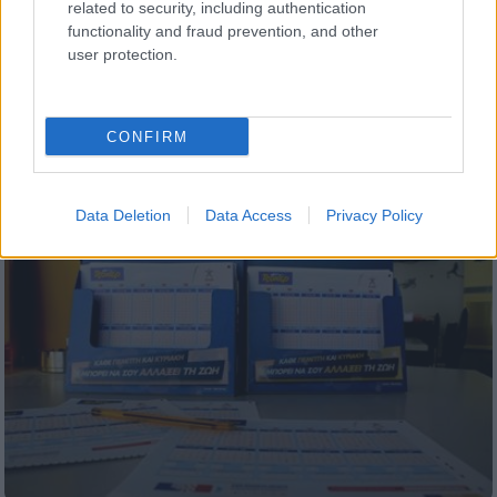
διασκέδασης - Έτσι σωθήκαμε»
related to security, including authentication
functionality and fraud prevention, and other
Μια τραγική σύμπτωση δύο διαφορετικών
user protection.
περιπτώσεων πυρκαγιάς ή μια μακάβρια
υπενθύμιση ανάγκης ανάπτυξης διεθνών
κανόνων πυρασφάλειας;
CONFIRM
Data Deletion
Data Access
Privacy Policy