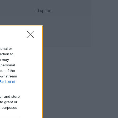
sonal or
ection to
ou may
 personal
out of the
 downstream
B’s List of
er and store
to grant or
ed purposes