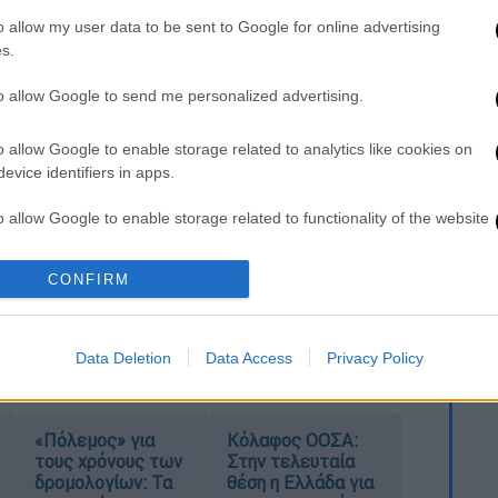
o allow my user data to be sent to Google for online advertising
s.
. Το ΕΘΝΟΣ θα παρεμβαίνει και τα προσβλητικά σχόλια θα
to allow Google to send me personalized advertising.
o allow Google to enable storage related to analytics like cookies on
evice identifiers in apps.
o allow Google to enable storage related to functionality of the website
CONFIRM
o allow Google to enable storage related to personalization.
καταχώρηση
o allow Google to enable storage related to security, including
Data Deletion
Data Access
Privacy Policy
cation functionality and fraud prevention, and other user protection.
«Πόλεμος» για
Κόλαφος ΟΟΣΑ:
τους χρόνους των
Στην τελευταία
δρομολογίων: Τα
θέση η Ελλάδα για