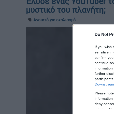
Έλυσε ένας YouTuber τ
μυστικό του πλανήτη;
🗣️
Ανοικτό για σχολιασμό
Do Not Pr
If you wish 
sensitive in
confirm you
continue se
information 
further disc
participants
Downstream 
Please note
information 
deny consent
in below Go