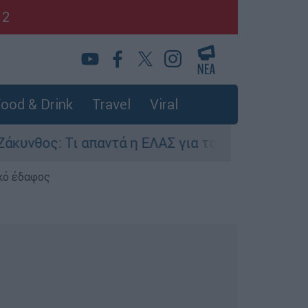
12
ood & Drink
Travel
Viral
θος: Τι απαντά η ΕΛΑΣ για τους 8 βιασμούς τουρ
κό έδαφος