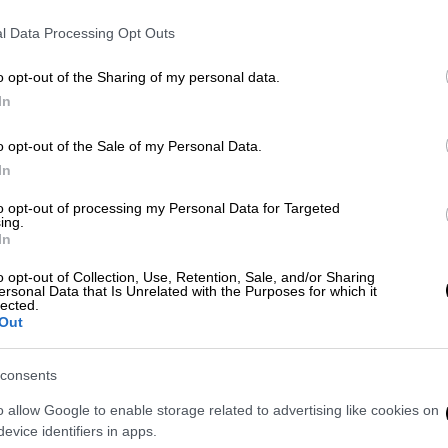
l Data Processing Opt Outs
o opt-out of the Sharing of my personal data.
In
o opt-out of the Sale of my Personal Data.
In
 το ΕΘΝΟΣ στη Google
to opt-out of processing my Personal Data for Targeted
ing.
In
δοκιμές και ένα αποτέλεσμα που βάζει
o opt-out of Collection, Use, Retention, Sale, and/or Sharing
ersonal Data that Is Unrelated with the Purposes for which it
lected.
αν ολόκληρο χρόνο, ο Αμερικανός
Out
σχυρίζεται ότι κατάφερε κάτι που επί
νταν αδύνατο...
consents
να κλικ στο exodos.com.gr
o allow Google to enable storage related to advertising like cookies on
evice identifiers in apps.