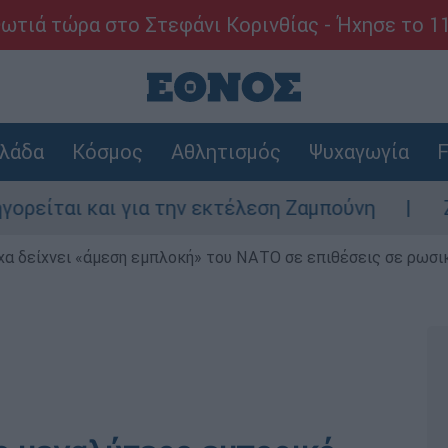
ωτιά τώρα στο Στεφάνι Κορινθίας - Ήχησε το 1
λάδα
Κόσμος
Αθλητισμός
Ψυχαγωγία
F
ται και για την εκτέλεση Ζαμπούνη
Ζάκυν
α δείχνει «άμεση εμπλοκή» του ΝΑΤΟ σε επιθέσεις σε ρωσι