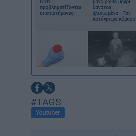
Γιατί
μαχαίρωσε μέχρι
προβληματίζονται
θανάτου
οι επιστήμονες
ηλικιωμένο - Τον
κατέγραψε κάμερα
#TAGS
Youtuber