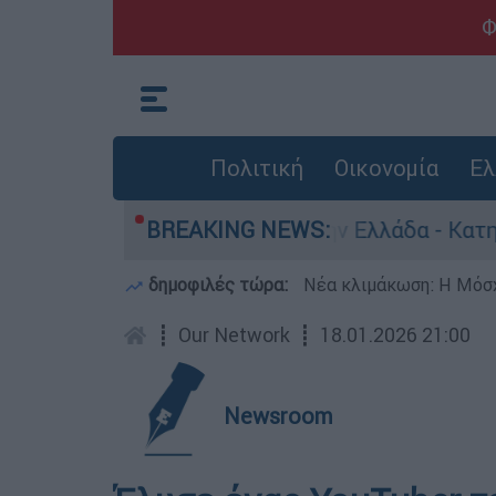
Φ
Πολιτική
Οικονομία
Ελ
ία για ανθρωποκτονίες στην Ελλάδα - Κατηγορεί
BREAKING NEWS:
δημοφιλές τώρα:
Νέα κλιμάκωση: Η Μόσχ
┋
Our Network
┋
18.01.2026 21:00
Newsroom