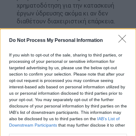
χρηματοδότηση για την κατασκευή
έργων ύδρευσης ακόμα κι αν δεν
διαθέτουν διαχειριστική επάρκεια.
Εχουν δυνατότητα επίσπευσης των
Do Not Process My Personal Information
διαδικασιών για την ωρίμανση των
έργων ύδρευσης.
If you wish to opt-out of the sale, sharing to third parties, or
Πληροφορίες θέλουν σε κατάσταση
processing of your personal or sensitive information for
targeted advertising by us, please use the below opt-out
«κόκκινου συναγερμού» να κηρύσσονται
section to confirm your selection. Please note that after your
επίσης η Πάτμος και η Λέρος.
opt-out request is processed you may continue seeing
interest-based ads based on personal information utilized by
Οι πρώτες διαρροές προκάλεσαν σύγχυση με
us or personal information disclosed to third parties prior to
πηγές κοντά στην υπόθεση να κάνουν λόγο
your opt-out. You may separately opt-out of the further
για έκτακτη σύσκεψη στο υπουργείο με τη
disclosure of your personal information by third parties on the
IAB’s list of downstream participants. This information may
συμμετοχή του υπουργού,
Σταύρου
also be disclosed by us to third parties on the
IAB’s List of
Παπασταύρου
, του γ.γ υδάτων, Πέτρου
Downstream Participants
that may further disclose it to other
Βαρελίδη και εκπροσώπων της ΡΑΑΕΥ και
third parties.