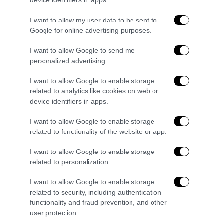
αποστολή προσκλήσεων σε υποψήφιους
αναδόχους.
I want to allow my user data to be sent to
Google for online advertising purposes.
Πρόκειται για μια επιλογή που παρακάμπτει
I want to allow Google to send me
την κλασική ανοιχτή διαγωνιστική
personalized advertising.
διαδικασία, παρότι το πλήρες πακέτο των
προτάσεων της
ΕΥΔΑΠ
βρίσκεται
I want to allow Google to enable storage
δημοσιοποιημένο εδώ και περίπου δύο
related to analytics like cookies on web or
device identifiers in apps.
χρόνια.
I want to allow Google to enable storage
Ωστόσο,
οι οριστικές αποφάσεις ελήφθησαν
related to functionality of the website or app.
με μεγάλη καθυστέρηση, την ώρα που οι
ταμιευτήρες της Αττικής παρουσιάζουν
I want to allow Google to enable storage
related to personalization.
ετήσια υστέρηση της τάξης των 250 εκατ.
κυβικών μέτρων επί τρία συναπτά έτη
,
I want to allow Google to enable storage
σύμφωνα με τα επίσημα στοιχεία. Η
related to security, including authentication
καθίζηση αυτή καθιστά πλέον αναπόφευκτο
functionality and fraud prevention, and other
user protection.
ένα συνδυασμό βραχυπρόθεσμων