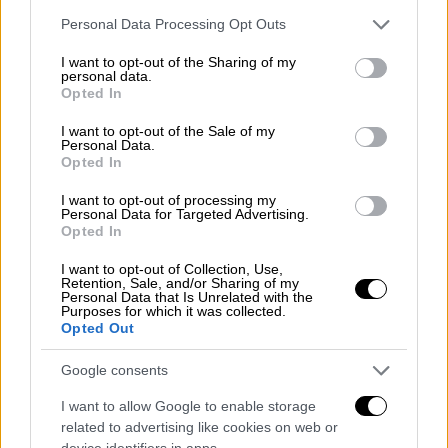
της ΕΥΔΑΠ. Ωστόσο λίγο αργότερα έγινε
Please note that this website/app uses one or more Google
Personal Data Processing Opt Outs
γνωστό ότι δεν υπήρξε σύσκεψη, με τις
services and may gather and store information including but
πληροφορίες πάντως για κήρυξη της
not limited to your visit or usage behaviour. You may click to
I want to opt-out of the Sharing of my
personal data.
Αττικής σε κατάσταση έκτακτης ανάγκης να
grant or deny consent to Google and its third-party tags to
Opted In
use your data for below specified purposes in below Google
επιβεβαιώνονται.
consent section.
I want to opt-out of the Sale of my
Personal Data.
Αλλωστε αυτή είναι η προυπόθεση
Opted In
προκειμένου να προχωρήσουν τα έργα που
I want to opt-out of processing my
είχαν παρουσιαστεί στα τέλη Οκτωβρίου
Personal Data for Targeted Advertising.
από την ηγεσία του υπουργείου και τη
Opted In
διοίκηση της
ΕΥΔΑΠ
. Ο διευθύνων
I want to opt-out of Collection, Use,
σύμβουλος της εταιρείας, Χάρης Σαχίνης
Retention, Sale, and/or Sharing of my
Personal Data that Is Unrelated with the
μάλιστα είχε αναφέρει πως είχε ήδη από
Purposes for which it was collected.
Opted Out
τότε ενημερώσει το υπουργείο ότι η Αθήνα
έχει εισέλθει σε κατάσταση κόκκινου
Google consents
συναγερμού τονίζοντας ότι τα απαιτούμενα
I want to allow Google to enable storage
έργα θα προχωρήσουν με κλειστή διαδικασία
related to advertising like cookies on web or
με τον χαρακτήρα του κατεπείγοντος και
device identifiers in apps.