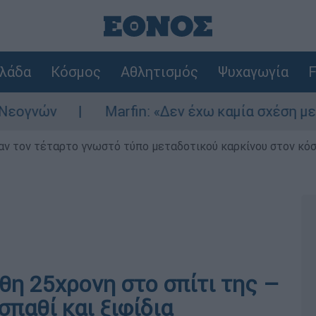
λάδα
Κόσμος
Αθλητισμός
Ψυχαγωγία
F
νών
Marfin: «Δεν έχω καμία σχέση με την 
ν τον τέταρτο γνωστό τύπο μεταδοτικού καρκίνου στον κό
η 25χρονη στο σπίτι της –
σπαθί και ξιφίδια