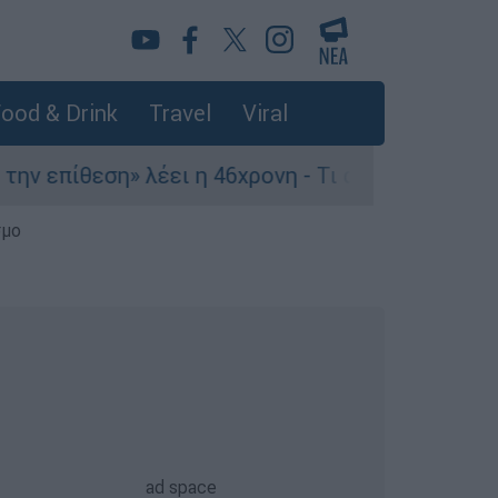
ood & Drink
Travel
Viral
επίθεση» λέει η 46χρονη - Τι αποκάλυψε στους α
σμο