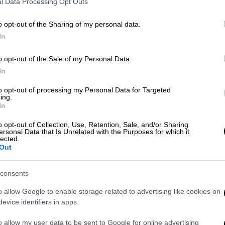
l Data Processing Opt Outs
o opt-out of the Sharing of my personal data.
In
ΥΛΟΣ)
o opt-out of the Sale of my Personal Data.
In
 το ΕΘΝΟΣ στη Google
to opt-out of processing my Personal Data for Targeted
ing.
ου
Ασπρόπυργου
, από αστυνομικούς του
In
κλημάτων
Ασπρόπυργου
, με τη συνδρομή
o opt-out of Collection, Use, Retention, Sale, and/or Sharing
ενη για παράβαση της νομοθεσίας περί
ersonal Data that Is Unrelated with the Purposes for which it
lected.
Out
consents
o allow Google to enable storage related to advertising like cookies on
evice identifiers in apps.
νεργά καρτοτηλέφωνα από περιοχές
o allow my user data to be sent to Google for online advertising