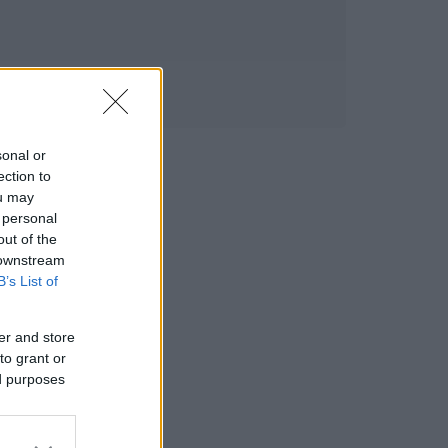
sonal or
ection to
ou may
 personal
out of the
 downstream
B’s List of
er and store
to grant or
ed purposes