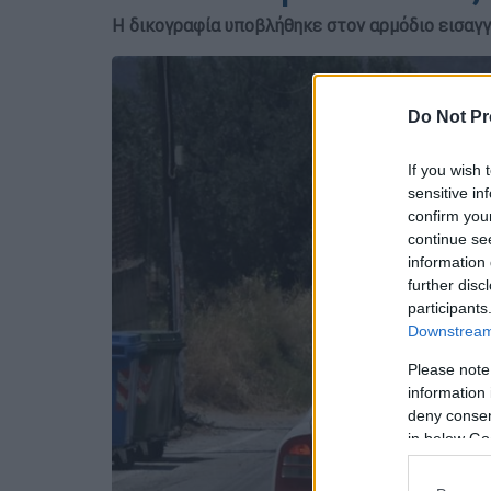
Η δικογραφία υποβλήθηκε στον αρμόδιο εισαγ
Do Not Pr
If you wish 
sensitive in
confirm you
continue se
information 
further disc
participants
Downstream 
Please note
information 
deny consent
in below Go