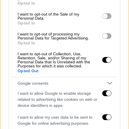
grant or deny consent to Google and its third-party tags to
Opted In
use your data for below specified purposes in below Google
consent section.
I want to opt-out of the Sale of my
Personal Data.
Opted In
I want to opt-out of processing my
Personal Data for Targeted Advertising.
Opted In
I want to opt-out of Collection, Use,
Retention, Sale, and/or Sharing of my
Personal Data that Is Unrelated with the
Purposes for which it was collected.
Opted Out
Ελλάδα
|
09.07.2026 12:52
Νέα φωτιά τώρα στον Ασπρόπυργο - Σε
Google consents
απόσταση αναπνοής από την
I want to allow Google to enable storage
προηγούμενη
related to advertising like cookies on web or
device identifiers in apps.
Οι πρώτες πληροφορίες
I want to allow my user data to be sent to
Google for online advertising purposes.