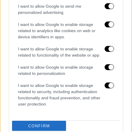
I want to allow Google to send me
personalized advertising.
I want to allow Google to enable storage
related to analytics like cookies on web or
device identifiers in apps.
I want to allow Google to enable storage
related to functionality of the website or app.
I want to allow Google to enable storage
related to personalization.
I want to allow Google to enable storage
Ελλάδα
|
09.07.2026 12:35
related to security, including authentication
Σοκαριστικό βίντεο-ντοκουμέντο από τη
functionality and fraud prevention, and other
στιγμή της έκρηξης στον Ασπρόπυργο -
user protection.
Οι καταγγελίες
Η στιγμή της έκρηξης στον Ασπρόπυργο,
CONFIRM
όπου 11 άνθρωποι τραυματίστηκαν