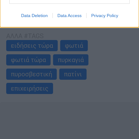
Data Deletion
Data Access
Privacy Policy
περισσότερα άρθρα
ΑΛΛΑ #TAGS
ειδήσεις τώρα
φωτιά
φωτιά τώρα
πυρκαγιά
πυροσβεστική
πατίνι
επιχειρήσεις