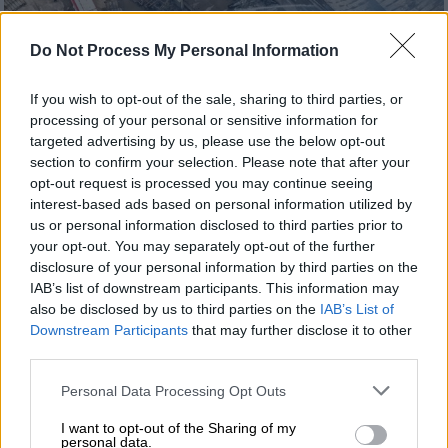
Do Not Process My Personal Information
If you wish to opt-out of the sale, sharing to third parties, or
processing of your personal or sensitive information for
targeted advertising by us, please use the below opt-out
section to confirm your selection. Please note that after your
opt-out request is processed you may continue seeing
Ελλάδα
|
09.07.2026 17:49
interest-based ads based on personal information utilized by
Πώς ξεκίνησε η μεγάλη φωτιά στον
us or personal information disclosed to third parties prior to
your opt-out. You may separately opt-out of the further
Ασπρόπυργο: Οι εργασίες σε επιχείρηση
disclosure of your personal information by third parties on the
και οι απανωτές εκρήξεις
IAB’s list of downstream participants. This information may
also be disclosed by us to third parties on the
IAB’s List of
Οι πρώτες πληροφορίες για τα αίτια της
Downstream Participants
that may further disclose it to other
τεράστιας φωτιάς στον Ασπρόπυργο
third parties.
Please note that this website/app uses one or more Google
Personal Data Processing Opt Outs
services and may gather and store information including but
not limited to your visit or usage behaviour. You may click to
I want to opt-out of the Sharing of my
personal data.