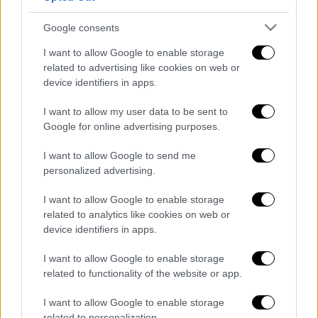
Αποφύγετε εργασίες που ενδέχεται να
προκαλέσουν πυρκαγιά (π.χ.
Google consents
ηλεκτροκολλήσεις, χρήση τροχού ή
άλλου εργαλείου που δημιουργεί
I want to allow Google to enable storage
related to advertising like cookies on web or
σπινθήρες).
device identifiers in apps.
Μην πετάτε αναμμένα τσιγάρα.
Μην αφήνετε τα σκουπίδια στο δάσος.
I want to allow my user data to be sent to
Υπάρχει κίνδυνος ανάφλεξης.
Google for online advertising purposes.
Σεβαστείτε τα απαγορευτικά
I want to allow Google to send me
πρόσβασης σε περιόδους υψηλού
personalized advertising.
κίνδυνου.
I want to allow Google to enable storage
Αν το σπίτι σας βρίσκεται μέσα ή κοντά σε
related to analytics like cookies on web or
device identifiers in apps.
δάσος
I want to allow Google to enable storage
Δημιουργήστε μια αντιπυρική ζώνη γύρω
related to functionality of the website or app.
από το σπίτι καθαρίζοντας σε ακτίνα
τουλάχιστον 10 μέτρων τα ξερά χόρτα
I want to allow Google to enable storage
related to personalization.