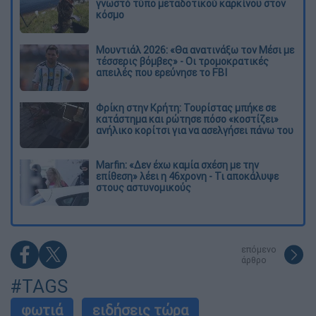
γνωστό τύπο μεταδοτικού καρκίνου στον
κόσμο
Μουντιάλ 2026: «Θα ανατινάξω τον Μέσι με
τέσσερις βόμβες» - Οι τρομοκρατικές
απειλές που ερεύνησε το FBI
Φρίκη στην Κρήτη: Τουρίστας μπήκε σε
κατάστημα και ρώτησε πόσο «κοστίζει»
ανήλικο κορίτσι για να ασελγήσει πάνω του
Marfin: «Δεν έχω καμία σχέση με την
επίθεση» λέει η 46χρονη - Τι αποκάλυψε
στους αστυνομικούς
επόμενο
άρθρο
#TAGS
φωτιά
ειδήσεις τώρα