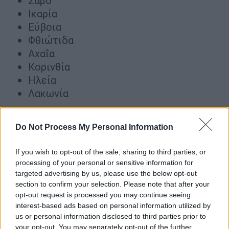
Σάμο
Ικαρία
Εύβοια
Φθιώτιδα
Αχαΐα
Κορινθία
Ηλεία
Λακωνία
?? Χάρτης Πρόβλεψης Κινδύνου??
Do Not Process My Personal Information
για αύριο Δευτέρα 18/08
If you wish to opt-out of the sale, sharing to third parties, or
?? Υψηλός κίνδυνος 3?? σε:
processing of your personal or sensitive information for
??
#Αττική
&
#Κύθηρα
#Βοιωτία
targeted advertising by us, please use the below opt-out
??
#Αργολίδα
#Μεσσηνία
section to confirm your selection. Please note that after your
??Π.Ε.
#Ρόδου
#Λέσβο
#Χίο
#Ψαρά
opt-out request is processed you may continue seeing
interest-based ads based on personal information utilized by
#Σάμο
#Ικαρία
us or personal information disclosed to third parties prior to
??περιοχές
#Εύβοια
#Φθιώτιδα
your opt-out. You may separately opt-out of the further