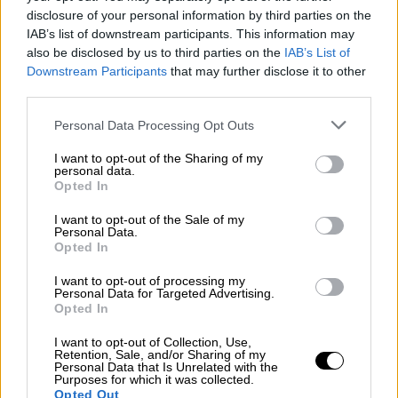
#Αχαΐα
#Κορινθία
#Ηλεία
#Λακωνία
disclosure of your personal information by third parties on the
IAB’s list of downstream participants. This information may
also be disclosed by us to third parties on the
IAB’s List of
?
Downstream Participants
that may further disclose it to other
https://t.co/rAEzmqBTXX
@CivPro_G
third parties.
R
…
pic.twitter.com/0VcvwTvjh1
Please note that this website/app uses one or more Google
Personal Data Processing Opt Outs
— Πυροσβεστικό Σώμα
services and may gather and store information including but
not limited to your visit or usage behaviour. You may click to
I want to opt-out of the Sharing of my
(@pyrosvestiki)
August 17, 2025
personal data.
grant or deny consent to Google and its third-party tags to
Opted In
use your data for below specified purposes in below Google
Οδηγίες προστασίας
consent section.
I want to opt-out of the Sale of my
Personal Data.
Αν βρίσκεστε στην ύπαιθρο
Opted In
Μην καίτε σκουπίδια ή ξερά χόρτα και
I want to opt-out of processing my
Personal Data for Targeted Advertising.
κλαδιά κατά τους θερινούς μήνες.
Opted In
Μην ανάβετε υπαίθριες ψησταριές στα
I want to opt-out of Collection, Use,
δάση ή σε χώρους που υπάρχουν ξερά
Retention, Sale, and/or Sharing of my
Personal Data that Is Unrelated with the
χόρτα το καλοκαίρι.
Purposes for which it was collected.
Opted Out