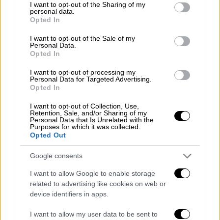
not limited to your visit or usage behaviour. You may click to
I want to opt-out of the Sharing of my
personal data.
grant or deny consent to Google and its third-party tags to
Opted In
use your data for below specified purposes in below Google
consent section.
I want to opt-out of the Sale of my
Personal Data.
Opted In
I want to opt-out of processing my
Personal Data for Targeted Advertising.
Opted In
I want to opt-out of Collection, Use,
Retention, Sale, and/or Sharing of my
video
Personal Data that Is Unrelated with the
Purposes for which it was collected.
Opted Out
Google consents
I want to allow Google to enable storage
related to advertising like cookies on web or
device identifiers in apps.
I want to allow my user data to be sent to