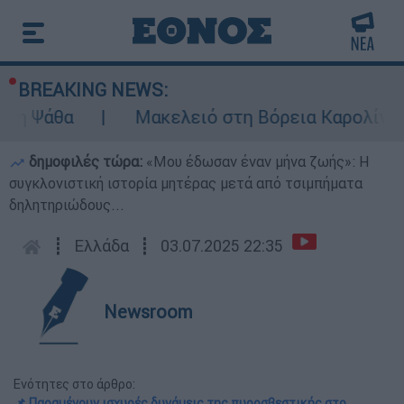
BREAKING NEWS:
άθα
Μακελειό στη Βόρεια Καρολίνα ύστερα
δημοφιλές τώρα:
«Μου έδωσαν έναν μήνα ζωής»: Η
συγκλονιστική ιστορία μητέρας μετά από τσιμπήματα
δηλητηριώδους...
┋
Ελλάδα
┋
03.07.2025 22:35
Newsroom
Ενότητες στο άρθρο:
📌 Παραμένουν ισχυρές δυνάμεις της πυροσβεστικής στο