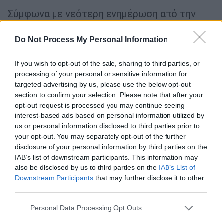
Σύμφωνα με νεότερη ενημέρωση από την
Αστυνομία
, αποκαταστάθηκε η κυκλοφορία
των οχημάτων στη
λεωφόρο Μαραθώνος
και
Do Not Process My Personal Information
παραμένει κλειστή μόνο η
οδός Αρίωνος
.
If you wish to opt-out of the sale, sharing to third parties, or
Ακόμη, σε ετοιμότητα τέθηκαν τα
processing of your personal or sensitive information for
εφημερεύοντα νοσοκομεία «
Γεώργιος
targeted advertising by us, please use the below opt-out
section to confirm your selection. Please note that after your
Γεννηματάς
», «
Σωτηρία
», «
Ιπποκράτειο
» και
opt-out request is processed you may continue seeing
«
Ερυθρός Σταυρός
», καθώς και τα
Κέντρα
interest-based ads based on personal information utilized by
Υγείας Νέας Μάκρης
,
Σπάτων
και
Ραφήνας
,
us or personal information disclosed to third parties prior to
όπως επίσης και το
Λιμενικό Σώμα
.
your opt-out. You may separately opt-out of the further
disclosure of your personal information by third parties on the
IAB’s list of downstream participants. This information may
also be disclosed by us to third parties on the
IAB’s List of
Downstream Participants
that may further disclose it to other
third parties.
Please note that this website/app uses one or more Google
Personal Data Processing Opt Outs
video
services and may gather and store information including but