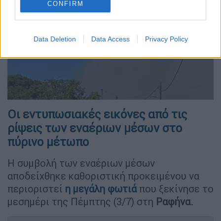
CONFIRM
Data Deletion
Data Access
Privacy Policy
video
Οι εντυπωσιακές εικόνες από τις
ρίψεις των εναέριων μέσων στο
πύρινο μέτωπο
Η συμβολή των εναέριων μέσων
αποδείχθηκε καθοριστική προκειμένου να
περιοριστεί
η μεγάλη φωτιά
που ξεκίνησε το
μεσημέρι της Πέμπτης (3/7) στη
Ραφήνα.