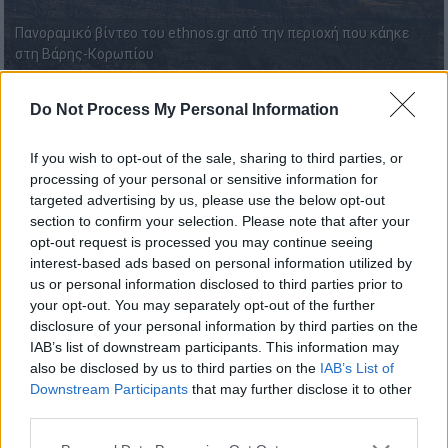
Πανοραμικό βίντεο του ethnos.gr από την περιοχή που κάηκε
στη Βάρης-Κορωπίου
Do Not Process My Personal Information
Προσθέστε το ΕΘΝΟΣ στη Google
If you wish to opt-out of the sale, sharing to third parties, or
Το ethnos.gr βρέθηκε στο
πύρινο μέτωπο
processing of your personal or sensitive information for
της Βάρης - Κορωπίου
, καταγράφοντας τις
targeted advertising by us, please use the below opt-out
section to confirm your selection. Please note that after your
εικόνες της καταστροφής.
opt-out request is processed you may continue seeing
interest-based ads based on personal information utilized by
Στο σημείο, πλέον, υπάρχουν
πολλές
us or personal information disclosed to third parties prior to
διάσπαρτες εστίες
αλλά και χωματερές με
your opt-out. You may separately opt-out of the further
μπάζα, γεγονός που δυσχεραίνει το έργο των
disclosure of your personal information by third parties on the
πυροσβεστών. Ωστόσο, η πυρκαγιά έχει
IAB’s list of downstream participants. This information may
also be disclosed by us to third parties on the
IAB’s List of
τεθεί
υπό έλεγχο
.
Downstream Participants
that may further disclose it to other
third parties.
ΔΙΑΒΑΣΤΕ ΕΠΙΣΗΣ
Please note that this website/app uses one or more Google