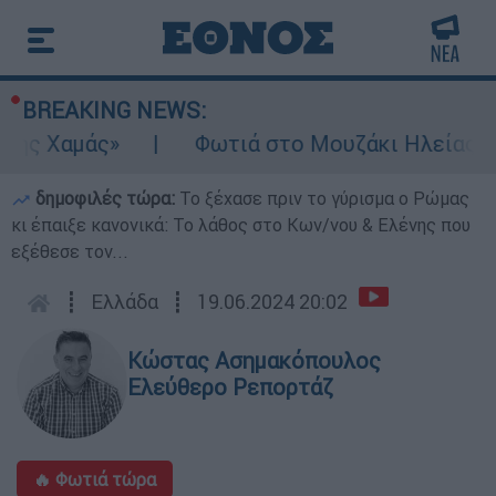
BREAKING NEWS:
ς Χαμάς»
Φωτιά στο Μουζάκι Ηλείας: Κοντ
δημοφιλές τώρα:
Το ξέχασε πριν το γύρισμα ο Ρώμας
κι έπαιξε κανονικά: Το λάθος στο Κων/νου & Ελένης που
εξέθεσε τον...
┋
Ελλάδα
┋
19.06.2024 20:02
Κώστας Ασημακόπουλος
Ελεύθερο Ρεπορτάζ
🔥 Φωτιά τώρα