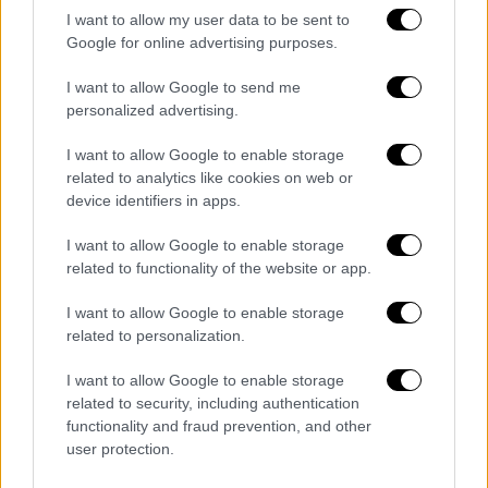
I want to allow my user data to be sent to
Google for online advertising purposes.
I want to allow Google to send me
personalized advertising.
Στο σημείο επιχειρούν
155 πυροσβέστες
, 4
I want to allow Google to enable storage
πεζοπόρα, 45 οχήματα και εκ περιτροπής 6
related to analytics like cookies on web or
αεροσκάφη και 11 ελικόπτερα.
device identifiers in apps.
I want to allow Google to enable storage
related to functionality of the website or app.
Τα σχολιά σας δημοσιεύονται άμεσα με δική σας ευθύνη. Το
ΕΘΝΟΣ θα παρεμβαίνει και τα προσβλητικά σχόλια θα
I want to allow Google to enable storage
διαγράφονται
related to personalization.
I want to allow Google to enable storage
related to security, including authentication
functionality and fraud prevention, and other
user protection.