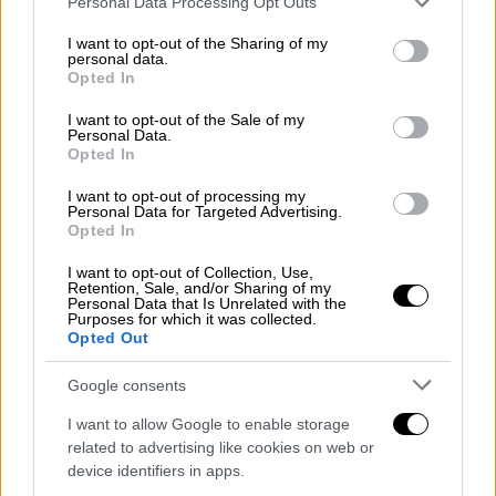
Personal Data Processing Opt Outs
services and may gather and store information including but
Ελλάδα
|
19.06.2024 19:23
not limited to your visit or usage behaviour. You may click to
I want to opt-out of the Sharing of my
Ζημιές σε σπίτια και επιχειρήσεις
personal data.
grant or deny consent to Google and its third-party tags to
Opted In
στο Κίτσι μετά τη μεγάλη φωτιά -
use your data for below specified purposes in below Google
consent section.
Βίντεο «δείχνει» εμπρησμό
I want to opt-out of the Sale of my
Personal Data.
Opted In
I want to opt-out of processing my
Personal Data for Targeted Advertising.
Παράλληλα, το ethnos.gr κατέγραψε τις
Opted In
συγκλονιστικές εικόνες
από τις
I want to opt-out of Collection, Use,
προσπάθειες πυροσβεστών και κατοίκων να
Retention, Sale, and/or Sharing of my
Personal Data that Is Unrelated with the
κρατήσουν τις φλόγες μακριά από τα σπίτια.
Purposes for which it was collected.
Opted Out
Google consents
I want to allow Google to enable storage
related to advertising like cookies on web or
device identifiers in apps.